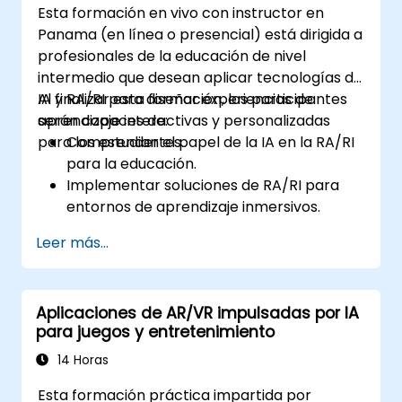
Esta formación en vivo con instructor en
Panama (en línea o presencial) está dirigida a
profesionales de la educación de nivel
intermedio que desean aplicar tecnologías de
IA y RA/RI para diseñar experiencias de
Al finalizar esta formación, los participantes
aprendizaje interactivas y personalizadas
serán capaces de:
para los estudiantes.
Comprender el papel de la IA en la RA/RI
para la educación.
Implementar soluciones de RA/RI para
entornos de aprendizaje inmersivos.
Diseñar sistemas educativos
Leer más...
personalizados mediante IA.
Evaluar las preocupaciones éticas y de
privacidad de la IA en la educación.
Aplicaciones de AR/VR impulsadas por IA
para juegos y entretenimiento
14 Horas
Esta formación práctica impartida por