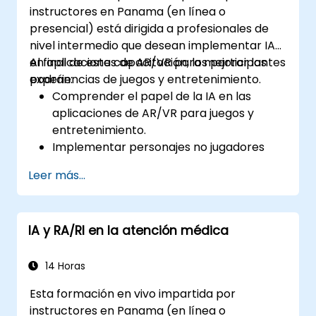
instructores en Panama (en línea o
presencial) está dirigida a profesionales de
nivel intermedio que desean implementar IA
en aplicaciones de AR/VR para mejorar las
Al final de esta capacitación, los participantes
experiencias de juegos y entretenimiento.
podrán:
Comprender el papel de la IA en las
aplicaciones de AR/VR para juegos y
entretenimiento.
Implementar personajes no jugadores
(NPCs) impulsados por IA en entornos
Leer más...
inmersivos.
Crear experiencias de usuario
personalizadas con algoritmos de IA.
IA y RA/RI en la atención médica
Desarrollar sistemas de juegos de AR/VR
utilizando IA para procesamiento en
tiempo real.
14 Horas
Esta formación en vivo impartida por
instructores en Panama (en línea o