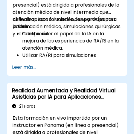
presencial) está dirigida a profesionales de la
atención médica de nivel intermedio que
desean aplicar soluciones de IA y RA/RI para
Al finalizar esta formación, los participantes
la formación médica, simulaciones quirúrgicas
podrán:
y rehabilitación.
Comprender el papel de la IA en la
mejora de las experiencias de RA/RI en la
atención médica.
Utilizar RA/RI para simulaciones
quirúrgicas y formación médica.
Leer más...
Aplicar herramientas de RA/RI en la
rehabilitación y terapia de pacientes.
Explorar las preocupaciones éticas y de
Realidad Aumentada y Realidad Virtual
privacidad en las herramientas médicas
Asistidas por IA para Aplicaciones
potenciadas por IA.
Industriales
21 Horas
Esta formación en vivo impartida por un
instructor en Panama (en línea o presencial)
está dirigida a profesionales de nivel