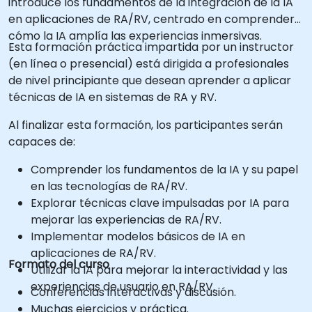
introduce los fundamentos de la integración de la IA
en aplicaciones de RA/RV, centrado en comprender
cómo la IA amplía las experiencias inmersivas.
Esta formación práctica impartida por un instructor
(en línea o presencial) está dirigida a profesionales
de nivel principiante que desean aprender a aplicar
técnicas de IA en sistemas de RA y RV.
Al finalizar esta formación, los participantes serán
capaces de:
Comprender los fundamentos de la IA y su papel
en las tecnologías de RA/RV.
Explorar técnicas clave impulsadas por IA para
mejorar las experiencias de RA/RV.
Implementar modelos básicos de IA en
aplicaciones de RA/RV.
Formato del curso
Utilizar la IA para mejorar la interactividad y las
experiencias de usuario en RA/RV.
Conferencias interactivas y discusión.
Muchas ejercicios y práctica.