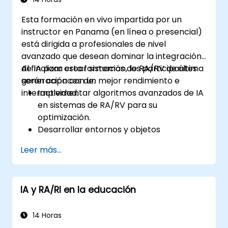
Esta formación en vivo impartida por un
instructor en Panama (en línea o presencial)
está dirigida a profesionales de nivel
avanzado que desean dominar la integración
de IA para crear sistemas de RA/RV de última
Al finalizar esta formación, los participantes
generación con un mejor rendimiento e
serán capaces de:
interactividad.
Implementar algoritmos avanzados de IA
en sistemas de RA/RV para su
optimización.
Desarrollar entornos y objetos
interactivos impulsados por inteligencia
Leer más...
artificial.
Aplicar el aprendizaje automático para
mejorar la experiencia del usuario y la
IA y RA/RI en la educación
personalización.
Optimizar el procesamiento y el
rendimiento en tiempo real mediante IA.
14 Horas