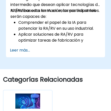
intermedio que desean aplicar tecnologías de
RA/RV basadas en IA en entornos industriales.
Al finalizar esta formación, los participantes
serán capaces de:
Comprender el papel de la IA para
potenciar la RA/RV en su uso industrial.
Aplicar soluciones de RA/RV para
optimizar tareas de fabricación y
mantenimiento.
Leer más...
Integrar algoritmos de IA para el
mantenimiento predictivo en entornos de
RA/RV.
Desarrollar aplicaciones de RA/RV
aumentadas con IA para mejorar la
Categorías Relacionadas
formación y la seguridad de los
trabajadores.