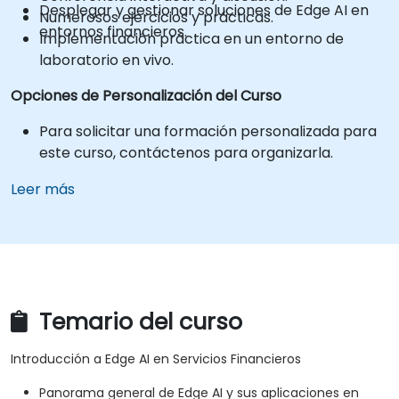
Desplegar y gestionar soluciones de Edge AI en
Numerosos ejercicios y prácticas.
entornos financieros.
Implementación práctica en un entorno de
laboratorio en vivo.
Opciones de Personalización del Curso
Para solicitar una formación personalizada para
este curso, contáctenos para organizarla.
Leer más
Temario del curso
Introducción a Edge AI en Servicios Financieros
Panorama general de Edge AI y sus aplicaciones en