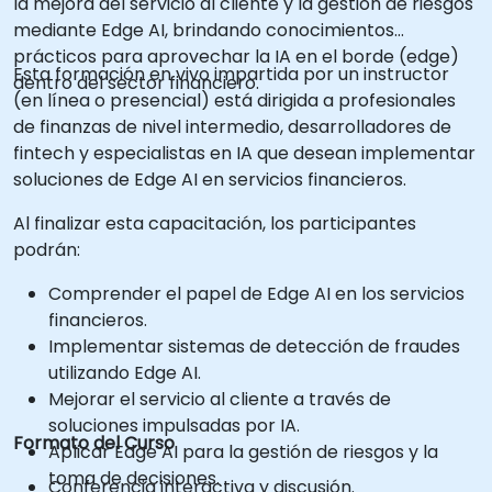
la mejora del servicio al cliente y la gestión de riesgos
mediante Edge AI, brindando conocimientos
prácticos para aprovechar la IA en el borde (edge)
Esta formación en vivo impartida por un instructor
dentro del sector financiero.
(en línea o presencial) está dirigida a profesionales
de finanzas de nivel intermedio, desarrolladores de
fintech y especialistas en IA que desean implementar
soluciones de Edge AI en servicios financieros.
Al finalizar esta capacitación, los participantes
podrán:
Comprender el papel de Edge AI en los servicios
financieros.
Implementar sistemas de detección de fraudes
utilizando Edge AI.
Mejorar el servicio al cliente a través de
soluciones impulsadas por IA.
Formato del Curso
Aplicar Edge AI para la gestión de riesgos y la
toma de decisiones.
Conferencia interactiva y discusión.