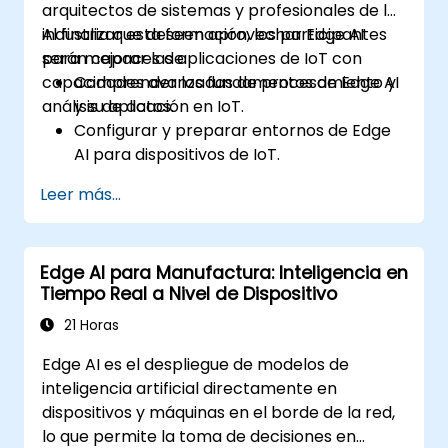
arquitectos de sistemas y profesionales de la
industria que deseen aprovechar Edge AI
Al finalizar esta formación, los participantes
para mejorar las aplicaciones de IoT con
serán capaces de:
capacidades avanzadas de procesamiento y
Comprender los fundamentos de Edge AI
análisis de datos.
y su aplicación en IoT.
Configurar y preparar entornos de Edge
AI para dispositivos de IoT.
Desarrollar e implementar modelos de IA
Leer más...
en dispositivos periféricos para
aplicaciones de IoT.
Implementar el procesamiento de datos
Edge AI para Manufactura: Inteligencia en
en tiempo real y la toma de decisiones en
Tiempo Real a Nivel de Dispositivo
sistemas de IoT.
Integrar Edge AI con diversos protocolos
21 Horas
y plataformas de IoT.
Edge AI es el despliegue de modelos de
Abordar las consideraciones éticas y las
inteligencia artificial directamente en
mejores prácticas en Edge AI para IoT.
dispositivos y máquinas en el borde de la red,
lo que permite la toma de decisiones en