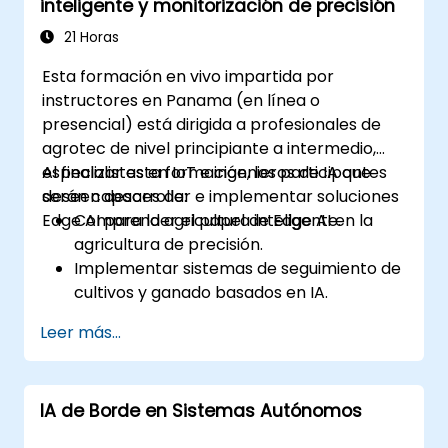
inteligente y monitorización de precisión
21 Horas
Esta formación en vivo impartida por
instructores en Panama (en línea o
presencial) está dirigida a profesionales de
agrotec de nivel principiante a intermedio,
especialistas en IoT e ingenieros de IA que
Al finalizar esta formación, los participantes
deseen desarrollar e implementar soluciones
serán capaces de:
Edge AI para la agricultura inteligente.
Comprender el papel de Edge AI en la
agricultura de precisión.
Implementar sistemas de seguimiento de
cultivos y ganado basados en IA.
Desarrollar soluciones de riego
Leer más...
automatizado y detección ambiental.
Optimizar la eficiencia agrícola mediante
análisis Edge AI en tiempo real.
IA de Borde en Sistemas Autónomos