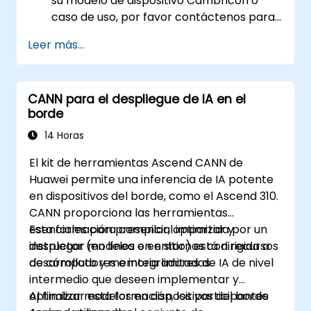
su modelo de dispositivo Cambricon o
caso de uso, por favor contáctenos para
coordinarlo.
Leer más...
CANN para el despliegue de IA en el
borde
14 Horas
El kit de herramientas Ascend CANN de
Huawei permite una inferencia de IA potente
en dispositivos del borde, como el Ascend 310.
CANN proporciona las herramientas
esenciales para compilar, optimizar y
Esta formación presencial impartida por un
desplegar modelos en entornos con recursos
instructor (en línea o en sitio) está dirigida a
de cómputo y memoria limitados.
desarrolladores e integradores de IA de nivel
intermedio que deseen implementar y
optimizar modelos en dispositivos del borde
Al finalizar esta formación, los participantes