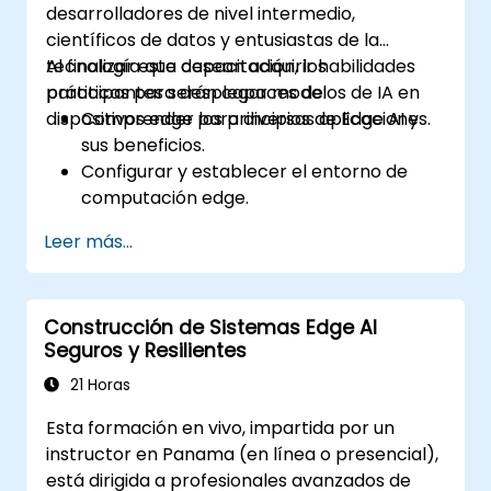
desarrolladores de nivel intermedio,
Abordar consideraciones éticas y de
científicos de datos y entusiastas de la
seguridad avanzadas en los despliegues
tecnología que desean adquirir habilidades
Al finalizar esta capacitación, los
de IA en el borde.
prácticas para desplegar modelos de IA en
participantes serán capaces de:
dispositivos edge para diversas aplicaciones.
Comprender los principios de Edge AI y
sus beneficios.
Configurar y establecer el entorno de
computación edge.
Desarrollar, entrenar y optimizar modelos
Leer más...
de IA para su despliegue en el edge.
Implementar soluciones prácticas de IA
en dispositivos edge.
Construcción de Sistemas Edge AI
Evaluar y mejorar el rendimiento de los
Seguros y Resilientes
modelos desplegados en el edge.
Abordar las consideraciones éticas y de
21 Horas
seguridad en aplicaciones de Edge AI.
Esta formación en vivo, impartida por un
instructor en Panama (en línea o presencial),
está dirigida a profesionales avanzados de