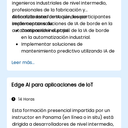
ingenieros industriales de nivel intermedio,
profesionales de la fabricación y
desarrolladores de IA que desean
Al finalizar esta formación, los participantes
implementar soluciones de IA de borde en la
serán capaces de:
automatización industrial.
Comprender el papel de la IA de borde
en la automatización industrial.
Implementar soluciones de
mantenimiento predictivo utilizando IA de
borde.
Leer más...
Aplicar técnicas de IA para el control de
calidad en los procesos de fabricación.
Optimizar los procesos industriales
Edge AI para aplicaciones de IoT
mediante la IA de borde.
Desplegar y gestionar soluciones de IA de
borde en entornos industriales.
14 Horas
Esta formación presencial impartida por un
instructor en Panama (en línea o in situ) está
dirigida a desarrolladores de nivel intermedio,