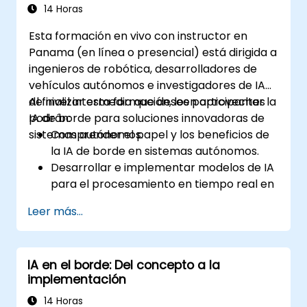
14 Horas
Esta formación en vivo con instructor en
Panama (en línea o presencial) está dirigida a
ingenieros de robótica, desarrolladores de
vehículos autónomos e investigadores de IA
de nivel intermedio que deseen aprovechar la
Al finalizar esta formación, los participantes
IA de borde para soluciones innovadoras de
podrán:
sistemas autónomos.
Comprender el papel y los beneficios de
la IA de borde en sistemas autónomos.
Desarrollar e implementar modelos de IA
para el procesamiento en tiempo real en
dispositivos de borde.
Leer más...
Implementar soluciones de IA de borde
en vehículos autónomos, drones y
robótica.
IA en el borde: Del concepto a la
Diseñar y optimizar sistemas de control
implementación
utilizando IA de borde.
Abordar consideraciones éticas y
14 Horas