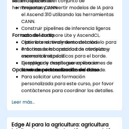
Ascend utilizando el conjunto de
serán capaces de:
herramientas CANN.
Preparar y convertir modelos de IA para
el Ascend 310 utilizando las herramientas
CANN.
Construir pipelines de inferencia ligeros
Formato del curso
usando MindSpore Lite y AscendCL.
Optimizar el rendimiento del modelo para
Clase interactiva y demostración.
entornos con capacidad de cómputo y
Práctica de laboratorio con modelos y
memoria limitadas.
escenarios específicos para el borde.
Desplegar y monitorear aplicaciones de
Ejemplos de despliegue en vivo en
Opciones de personalización del curso
IA en casos de uso reales en el borde.
hardware del borde virtual o físico.
Para solicitar una formación
personalizada para este curso, por favor
contáctenos para coordinar los detalles.
Leer más...
Edge AI para la agricultura: agricultura