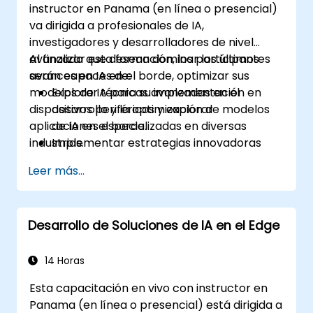
instructor en Panama (en línea o presencial)
va dirigida a profesionales de IA,
investigadores y desarrolladores de nivel
avanzado que desean dominar los últimos
Al finalizar esta formación, los participantes
avances en IA en el borde, optimizar sus
serán capaces de:
modelos de IA para su implementación en
Explorar técnicas avanzadas en el
dispositivos periféricos y explorar
desarrollo y la optimización de modelos
aplicaciones especializadas en diversas
de IA en el borde.
industrias.
Implementar estrategias innovadoras
para desplegar modelos de IA en
Leer más...
dispositivos periféricos.
Utilizar herramientas y marcos de trabajo
especializados para aplicaciones
Desarrollo de Soluciones de IA en el Edge
avanzadas de IA en el borde.
Optimizar el rendimiento y la eficiencia de
las soluciones de IA en el borde.
14 Horas
Explorar casos de uso innovadores y
Esta capacitación en vivo con instructor en
tendencias emergentes en la IA en el
Panama (en línea o presencial) está dirigida a
borde.