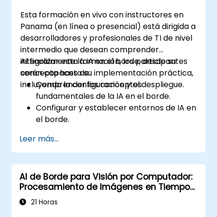
regulatorias en aplicaciones de IA
Esta formación en vivo con instructores en
autónoma.
Panama (en línea o presencial) está dirigida a
desarrolladores y profesionales de TI de nivel
intermedio que desean comprender
integralmente la IA en el borde, desde su
Al finalizar esta formación, los participantes
concepto hasta su implementación práctica,
serán capaces de:
incluyendo la configuración y el despliegue.
Comprender los conceptos
fundamentales de la IA en el borde.
Configurar y establecer entornos de IA en
el borde.
Desarrollar, entrenar y optimizar modelos
Leer más...
de IA en el borde.
Desplegar y gestionar aplicaciones de IA
en el borde.
AI de Borde para Visión por Computador:
Integrar la IA en el borde con sistemas y
Procesamiento de Imágenes en Tiempo
flujos de trabajo existentes.
Real
Abordar las consideraciones éticas y las
21 Horas
mejores prácticas en la implementación