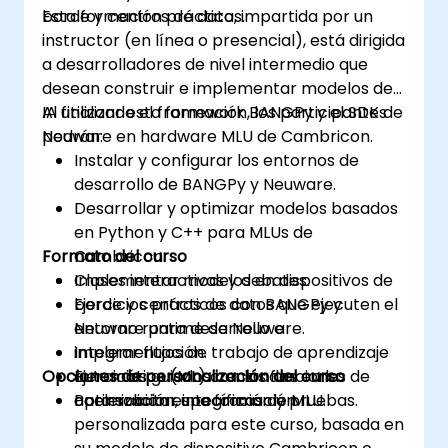
borde y centros de datos.
Esta formación práctica, impartida por un
instructor (en línea o presencial), está dirigida
a desarrolladores de nivel intermedio que
desean construir e implementar modelos de
IA utilizando el framework BANGPy y el SDK de
Al finalizar esta formación, los participantes
Neuware en hardware MLU de Cambricon.
podrán:
Instalar y configurar los entornos de
desarrollo de BANGPy y Neuware.
Desarrollar y optimizar modelos basados
en Python y C++ para MLUs de
Formato del curso
Cambricon.
Implementar modelos en dispositivos de
Clases interactivas y debates.
borde y centros de datos que ejecuten el
Ejercicios prácticos con BANGPy y
entorno runtime de Neuware.
Neuware para desarrollo e
Integrar flujos de trabajo de aprendizaje
implementación.
Opciones de personalización del curso
automático (ML) con las funciones de
Ejercicios guiados centrados en la
aceleración específicas de MLU.
optimización, integración y pruebas.
Para solicitar una formación
personalizada para este curso, basada en