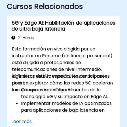
Cursos Relacionados
5G y Edge AI: Habilitación de aplicaciones
de ultra baja latencia
21 Horas
Esta formación en vivo dirigida por un
instructor en Panama (en línea o presencial)
está dirigida a profesionales de
telecomunicaciones de nivel intermedio,
ingenieros de IA y especialistas en IoT que
Al finalizar esta formación, los participantes
deseen explorar cómo las redes 5G aceleran
podrán:
las aplicaciones de Edge AI.
Comprender los fundamentos de la
tecnología 5G y su impacto en Edge AI.
Implementar modelos de IA optimizados
para aplicaciones de baja latencia en
entornos 5G.
Leer más...
Implementar sistemas de toma de