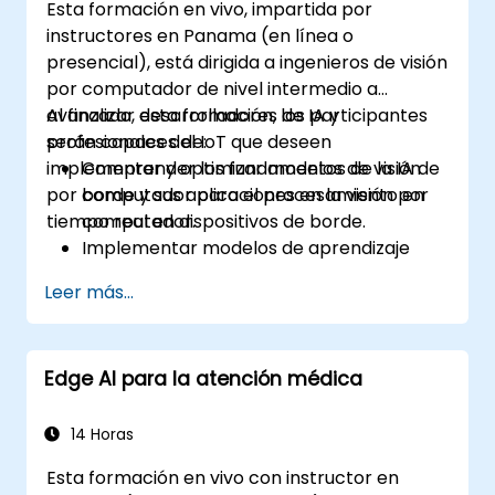
Esta formación en vivo, impartida por
de la IA en el borde.
instructores en Panama (en línea o
presencial), está dirigida a ingenieros de visión
por computador de nivel intermedio a
avanzado, desarrolladores de IA y
Al finalizar esta formación, los participantes
profesionales del IoT que deseen
serán capaces de:
implementar y optimizar modelos de visión
Comprender los fundamentos de la IA de
por computador para el procesamiento en
borde y sus aplicaciones en la visión por
tiempo real en dispositivos de borde.
computador.
Implementar modelos de aprendizaje
profundo optimizados en dispositivos de
Leer más...
borde para el análisis de imágenes y
vídeo en tiempo real.
Utilizar marcos de trabajo como
Edge AI para la atención médica
TensorFlow Lite, OpenVINO y NVIDIA
Jetson SDK para la implementación de
modelos.
14 Horas
Optimizar los modelos de IA para lograr
Esta formación en vivo con instructor en
un mejor rendimiento, eficiencia