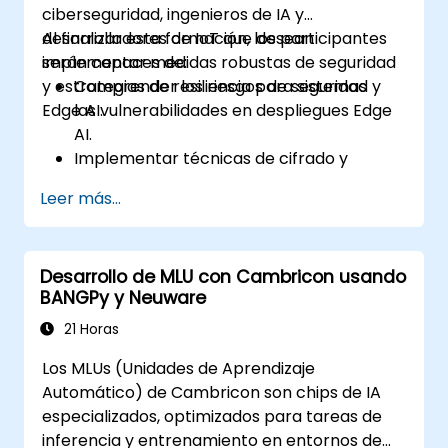
ciberseguridad, ingenieros de IA y
desarrolladores de IoT que desean
Al finalizar esta formación, los participantes
implementar medidas robustas de seguridad
serán capaces de:
y estrategias de resiliencia para sistemas
Comprender los riesgos de seguridad y
Edge AI.
las vulnerabilidades en despliegues Edge
AI.
Implementar técnicas de cifrado y
autenticación para la protección de
Leer más...
datos.
Diseñar arquitecturas Edge AI resilientes
capaces de resistir ciberamenazas.
Desarrollo de MLU con Cambricon usando
Aplicar estrategias de despliegue seguro
BANGPy y Neuware
de modelos de IA en entornos edge.
21 Horas
Los MLUs (Unidades de Aprendizaje
Automático) de Cambricon son chips de IA
especializados, optimizados para tareas de
inferencia y entrenamiento en entornos de