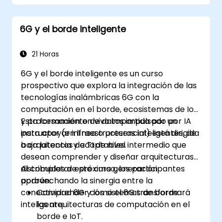
decisiones en tiempo real utilizando Edge
AI y conectividad 5G.
6G y el borde inteligente
Optimizar cargas de trabajo de IA para un
rendimiento eficiente en dispositivos
periféricos.
21 Horas
6G y el borde inteligente es un curso
prospectivo que explora la integración de las
tecnologías inalámbricas 6G con la
computación en el borde, ecosistemas de IoT
y procesamiento de datos impulsado por IA
Esta formación en vivo impartida por un
para apoyar infraestructuras inteligentes, de
instructor (en línea o presencial) está dirigida
baja latencia y adaptables.
a arquitectos de TI de nivel intermedio que
desean comprender y diseñar arquitecturas
distribuidas de próxima generación
Al completar este curso, los participantes
aprovechando la sinergia entre la
podrán:
conectividad 6G y los sistemas de borde
Comprender cómo el 6G transformará
inteligente.
las arquitecturas de computación en el
borde e IoT.