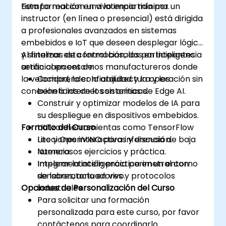
tiempo real con una latencia mínima.
Esta formación en vivo impartida por un
instructor (en línea o presencial) está dirigida
a profesionales avanzados en sistemas
embebidos e IoT que deseen desplegar lógica
y sistemas de control basados en inteligencia
Al finalizar esta formación, los participantes
artificial en entornos manufactureros donde
serán capaces de:
la velocidad, la confiabilidad y la operación sin
Comprender la arquitectura y los
conexión a internet son críticas.
beneficios de los sistemas de Edge AI.
Construir y optimizar modelos de IA para
su despliegue en dispositivos embebidos.
Formato del Curso
Utilizar herramientas como TensorFlow
Lite y OpenVINO para inferencia de baja
Lecciones interactivas y discusión.
latencia.
Numerosos ejercicios y práctica.
Integrar la inteligencia perimetral con
Implementación práctica en un entorno
sensores, actuadores y protocolos
de laboratorio en vivo.
Opciones de Personalización del Curso
industriales.
Para solicitar una formación
personalizada para este curso, por favor
contáctenos para coordinarlo.