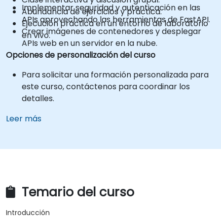
Implementar seguridad y autenticación en las
Abundancia de ejercicios y práctica.
APIs aprovechando las herramientas de FastAPI.
Ejecución práctica en un entorno de laboratorio
Crear imágenes de contenedores y desplegar
en vivo.
APIs web en un servidor en la nube.
Opciones de personalización del curso
Para solicitar una formación personalizada para
este curso, contáctenos para coordinar los
detalles.
Leer más
Temario del curso
Introducción