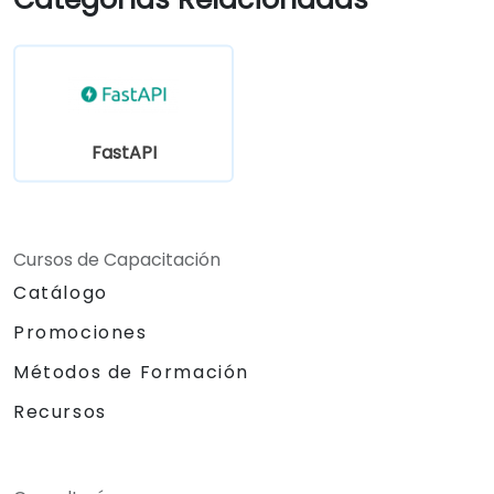
aplicaciones (frontend y backend)
utilizando la pila FARM.
FastAPI
Cursos de Capacitación
Catálogo
Promociones
Métodos de Formación
Recursos