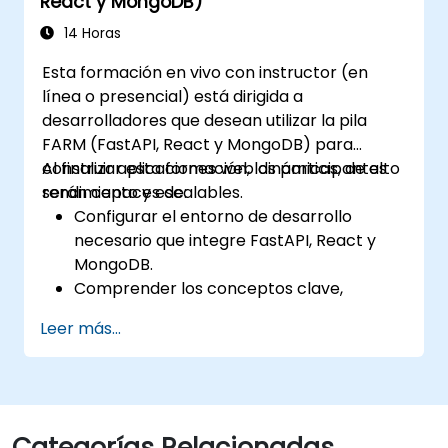
React y MongoDB)
14 Horas
Esta formación en vivo con instructor (en
línea o presencial) está dirigida a
desarrolladores que desean utilizar la pila
FARM (FastAPI, React y MongoDB) para
construir aplicaciones web dinámicas, de alto
Al finalizar esta formación, los participantes
rendimiento y escalables.
serán capaces de:
Configurar el entorno de desarrollo
necesario que integre FastAPI, React y
MongoDB.
Comprender los conceptos clave,
características y beneficios de la pila
Leer más...
FARM.
Aprender a crear APIs REST con FastAPI.
Aprender a diseñar aplicaciones
interactivas con React.
Desarrollar, probar y desplegar
Categorías Relacionadas