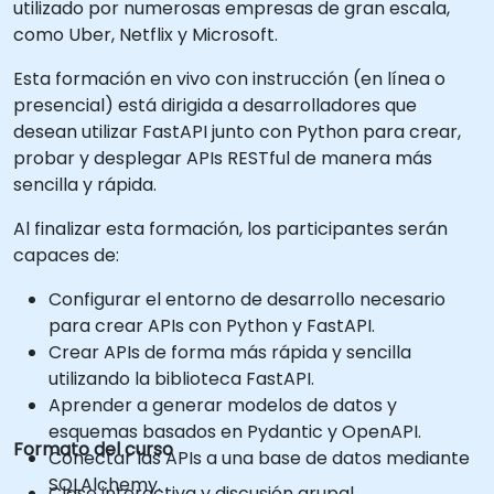
utilizado por numerosas empresas de gran escala,
como Uber, Netflix y Microsoft.
Esta formación en vivo con instrucción (en línea o
presencial) está dirigida a desarrolladores que
desean utilizar FastAPI junto con Python para crear,
probar y desplegar APIs RESTful de manera más
sencilla y rápida.
Al finalizar esta formación, los participantes serán
capaces de:
Configurar el entorno de desarrollo necesario
para crear APIs con Python y FastAPI.
Crear APIs de forma más rápida y sencilla
utilizando la biblioteca FastAPI.
Aprender a generar modelos de datos y
esquemas basados en Pydantic y OpenAPI.
Formato del curso
Conectar las APIs a una base de datos mediante
SQLAlchemy.
Clase interactiva y discusión grupal.