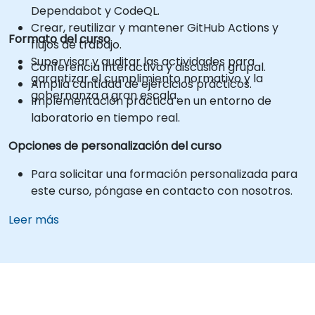
Dependabot y CodeQL.
Crear, reutilizar y mantener GitHub Actions y
Formato del curso
flujos de trabajo.
Supervisar y auditar las actividades para
Conferencia interactiva y discusión grupal.
garantizar el cumplimiento normativo y la
Amplia cantidad de ejercicios prácticos.
gobernanza a gran escala.
Implementación práctica en un entorno de
laboratorio en tiempo real.
Opciones de personalización del curso
Para solicitar una formación personalizada para
este curso, póngase en contacto con nosotros.
Leer más