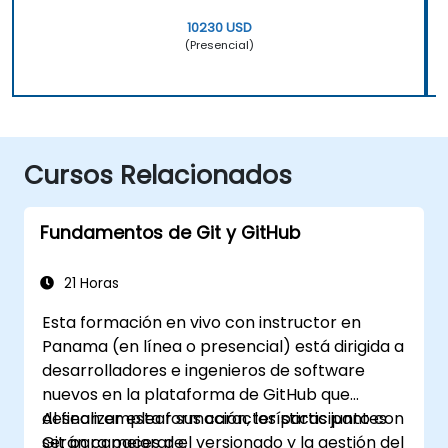
10230 USD
(Presencial)
Cursos Relacionados
Fundamentos de Git y GitHub
21 Horas
Esta formación en vivo con instructor en
Panama (en línea o presencial) está dirigida a
desarrolladores e ingenieros de software
nuevos en la plataforma de GitHub que
desean emplear sus características junto con
Al finalizar esta formación, los participantes
Git para mejorar el versionado y la gestión del
serán capaces de: