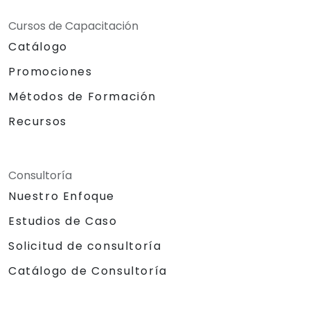
entorno bash de GitHub.
Crear ramas de repositorio para resolver
Cursos de Capacitación
defectos del proyecto junto con el
Catálogo
equipo.
Asimilar y familiarizarse con la estructura
Promociones
de Git y GitHub para mejorar las
Métodos de Formación
prácticas de programación.
Recursos
Consultoría
Nuestro Enfoque
Estudios de Caso
Solicitud de consultoría
Catálogo de Consultoría