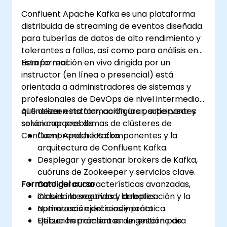
Confluent Apache Kafka es una plataforma
distribuida de streaming de eventos diseñada
para tuberías de datos de alto rendimiento y
tolerantes a fallos, así como para análisis en
tiempo real.
Esta formación en vivo dirigida por un
instructor (en línea o presencial) está
orientada a administradores de sistemas y
profesionales de DevOps de nivel intermedio
que deseen instalar, configurar, supervisar y
Al finalizar esta formación, los participantes
solucionar problemas de clústeres de
serán capaces de:
Confluent Apache Kafka.
Comprender los componentes y la
arquitectura de Confluent Kafka.
Desplegar y gestionar brokers de Kafka,
cuóruns de Zookeeper y servicios clave.
Formato del curso
Configurar características avanzadas,
incluida la seguridad, la replicación y la
Clases interactivas y debates.
optimización del rendimiento.
Numerosos ejercicios y práctica.
Utilizar herramientas de gestión para
Ejecución práctica en un entorno de