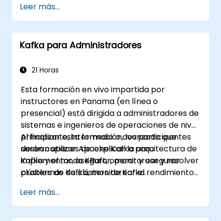
Leer más...
Kafka para Administradores
21 Horas
Esta formación en vivo impartida por
instructores en Panama (en línea o
presencial) está dirigida a administradores de
sistemas e ingenieros de operaciones de nivel
principiante, intermedio o avanzado que
Al finalizar esta formación, los participantes
desean utilizar Apache Kafka para
serán capaces de: explicar la arquitectura de
implementar, asegurar, monitorear y resolver
Kafka y el modo KRaft, operar y asegurar
problemas de clústers de Kafka.
clústers de Kafka, monitorear el rendimiento
y la fiabilidad, y resolver problemas comunes
Leer más...
en producción.