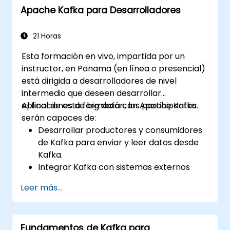
Apache Kafka para Desarrolladores
21 Horas
Esta formación en vivo, impartida por un
instructor, en Panama (en línea o presencial)
está dirigida a desarrolladores de nivel
intermedio que deseen desarrollar
aplicaciones de big data con Apache Kafka.
Al final de esta formación, los participantes
serán capaces de:
Desarrollar productores y consumidores
de Kafka para enviar y leer datos desde
Kafka.
Integrar Kafka con sistemas externos
mediante Kafka Connect.
Leer más...
Escribir aplicaciones de streaming con
Kafka Streams y ksqlDB.
Integrar una aplicación cliente de Kafka
Fundamentos de Kafka para
con Confluent Cloud para despliegues