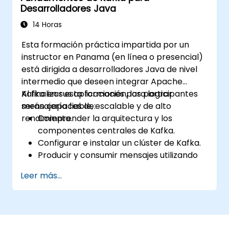
Desarrolladores Java
basados en la nube.
Adquirir experiencia práctica mediante
14 Horas
ejercicios prácticos y casos de uso reales.
Esta formación práctica impartida por un
instructor en Panama (en línea o presencial)
está dirigida a desarrolladores Java de nivel
intermedio que deseen integrar Apache
Kafka en sus aplicaciones para lograr
Al finalizar esta formación, los participantes
mensajería fiable, escalable y de alto
serán capaces de:
rendimiento.
Comprender la arquitectura y los
componentes centrales de Kafka.
Configurar e instalar un clúster de Kafka.
Producir y consumir mensajes utilizando
Java.
Leer más...
Implementar Kafka Streams para el
procesamiento de datos en tiempo real.
Garantizar la tolerancia a fallos y la
escalabilidad en las aplicaciones Kafka.