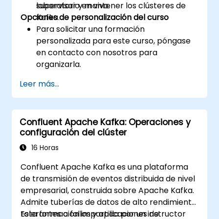
supervisar y mantener los clústeres de
laboratorio en vivo.
Opciones de personalización del curso
Kafka.
Para solicitar una formación
personalizada para este curso, póngase
en contacto con nosotros para
organizarla.
Leer más...
Confluent Apache Kafka: Operaciones y
configuración del clúster
16 Horas
Confluent Apache Kafka es una plataforma
de transmisión de eventos distribuida de nivel
empresarial, construida sobre Apache Kafka.
Admite tuberías de datos de alto rendimiento
tolerantes a fallos y aplicaciones de
Esta formación impartida por un instructor