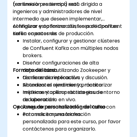
transmisión en tiempo real.
(en línea o presencial) está dirigida a
ingenieros y administradores de nivel
intermedio que deseen implementar,
configurar y optimizar clústeres de Confluent
Al finalizar esta formación, los participantes
Kafka en entornos de producción.
serán capaces de:
Instalar, configurar y gestionar clústeres
de Confluent Kafka con múltiples nodos
brokers.
Diseñar configuraciones de alta
Formato del curso
disponibilidad utilizando Zookeeper y
técnicas de replicación.
Conferencia interactiva y discusión.
Sintonizar el rendimiento, monitorizar
Abundantes ejercicios y práctica.
métricas y aplicar estrategias de
Implementación práctica en un entorno
recuperación.
de laboratorio en vivo.
Opciones de personalización del curso
Asegurar, escalar e integrar Kafka con
entornos empresariales.
Para solicitar una formación
personalizada para este curso, por favor
contáctenos para organizarlo.