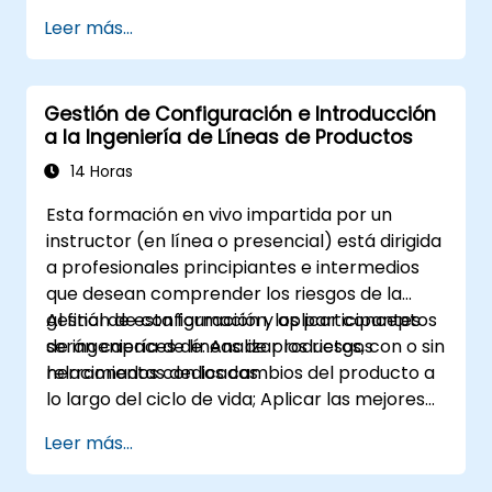
Conocimiento práctico de Protégé y el
Leer más...
Modelado Conceptual
Gestión de Configuración e Introducción
a la Ingeniería de Líneas de Productos
14 Horas
Esta formación en vivo impartida por un
instructor (en línea o presencial) está dirigida
a profesionales principiantes e intermedios
que desean comprender los riesgos de la
gestión de configuración y aplicar conceptos
Al final de esta formación, los participantes
de ingeniería de líneas de productos, con o sin
serán capaces de: Analizar los riesgos
herramientas dedicadas.
relacionados con los cambios del producto a
lo largo del ciclo de vida; Aplicar las mejores
prácticas en gestión de configuración;
Leer más...
Comprender los conceptos clave de la
ingeniería de líneas de productos; Modelar la