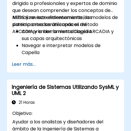
dirigido a profesionales y expertos de dominio
que desean comprender los conceptos de
MBSE y revisar eficientemente los modelos de
Al finalizar este entrenamiento, los
sistema creados utilizando el método
participantes serán capaces de:
ARCADIA y la herramienta Capella.
Comprender la metodología ARCADIA y
sus capas arquitectónicas
Navegar e interpretar modelos de
Capella
Evaluar la consistencia de los modelos
Leer más...
con los requisitos del sistema y la
arquitectura
Realizar revisiones estructuradas de
Ingeniería de Sistemas Utilizando SysML y
modelos
UML 2
Agregar comentarios claros y
pertinentes dentro de Capella
21 Horas
Objetivo:
Ayudar a los analistas y diseñadores del
ámbito de la Ingeniería de Sistemas a