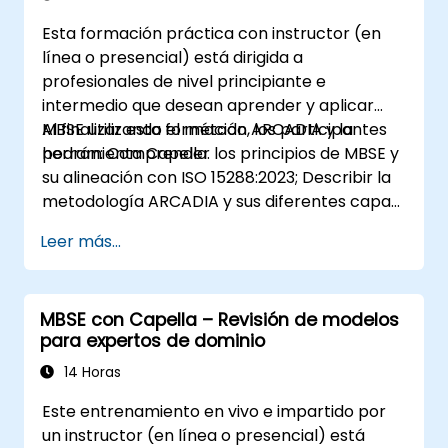
y a la colaboración multidisciplinaria.
Esta formación práctica con instructor (en
línea o presencial) está dirigida a
profesionales de nivel principiante e
intermedio que desean aprender y aplicar
MBSE utilizando el método ARCADIA y la
Al finalizar esta formación, los participantes
herramienta Capella.
podrán: Comprender los principios de MBSE y
su alineación con ISO 15288:2023; Describir la
metodología ARCADIA y sus diferentes capas
arquitectónicas; Aplicar ARCADIA desde las
Leer más...
necesidades operacionales hasta la
arquitectura física; Utilizar Capella para
construir, analizar y gestionar modelos de
MBSE con Capella – Revisión de modelos
sistemas; Implementar mejores prácticas en
para expertos de dominio
el modelado de sistemas a través de un
estudio de caso real.
14 Horas
Este entrenamiento en vivo e impartido por
un instructor (en línea o presencial) está