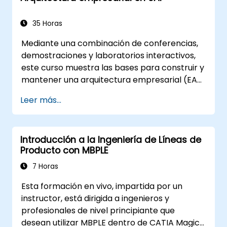
35 Horas
Mediante una combinación de conferencias,
demostraciones y laboratorios interactivos,
este curso muestra las bases para construir y
mantener una arquitectura empresarial (EA)
utilizando la versión 1.2 del Framework
Leer más...
unificado de arquitectura (UAF).
Introducción a la Ingeniería de Líneas de
Producto con MBPLE
7 Horas
Esta formación en vivo, impartida por un
instructor, está dirigida a ingenieros y
profesionales de nivel principiante que
desean utilizar MBPLE dentro de CATIA Magic