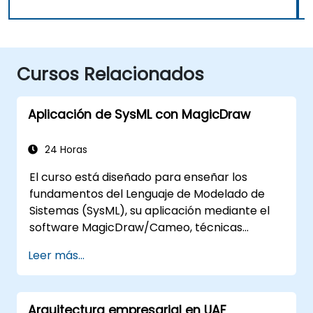
Cursos Relacionados
Aplicación de SysML con MagicDraw
24 Horas
El curso está diseñado para enseñar los
fundamentos del Lenguaje de Modelado de
Sistemas (SysML), su aplicación mediante el
software MagicDraw/Cameo, técnicas
básicas de simulación de Ingeniería de
Leer más...
Sistemas Basada en Modelos (MBSE) y las
mejores prácticas en MBSE.
Arquitectura empresarial en UAF