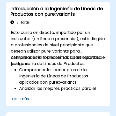
variabilidad y las líneas de productos, con o
Introducción a la Ingeniería de Líneas de
sin herramientas; Implementar un proceso
Productos con pure::variants
completo desde la definición de variabilidad
hasta la derivación del producto; Y evaluar los
7 Horas
beneficios del uso de herramientas como
Este curso en directo, impartido por un
pure::variants y FeatureIDE
instructor (en línea o presencial), está dirigido
a profesionales de nivel principiante que
desean utilizar pure::variants para
comprender e implementar los conceptos de
Al finalizar esta formación, los participantes
la Ingeniería de Líneas de Productos.
podrán:
Comprender los conceptos de la
Ingeniería de Líneas de Productos
aplicados con pure::variants
Analizar las mejores prácticas para el
modelado de líneas de productos
Leer más...
Implementar un proceso de variabilidad
completo (desde la definición hasta la
instanciación de variantes)