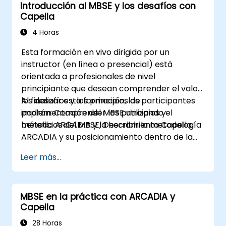
Introducción al MBSE y los desafíos con
Utilizar pure::variants con conectores
Capella
como Microsoft Office
4 Horas
Esta formación en vivo dirigida por un
instructor (en línea o presencial) está
orientada a profesionales de nivel
principiante que desean comprender el valor,
los desafíos y los principios de
Al finalizar esta formación, los participantes
implementación del MBSE utilizando el
podrán: Comprender los principios y
método ARCADIA y la herramienta Capella.
beneficios del MBSE; Describir la metodología
ARCADIA y su posicionamiento dentro de la
ingeniería de sistemas; Explicar el valor
Leer más...
añadido de Capella en comparación con las
herramientas tradicionales basadas en
documentos; Identificar los impactos de la
MBSE en la práctica con ARCADIA y
adopción del MBSE en los procesos y
Capella
prácticas de ingeniería; y Comprender la
contribución del MBSE a la continuidad digital
28 Horas