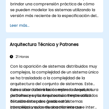
brindar una comprensión práctica de cómo
se pueden modelar los sistemas utilizando la
versión más reciente de la especificación del
Lenguaje de Modelado de Sistemas (SysML)
Leer más...
del OMG. La notación y la semántica
subyacente de SysML se explican de manera
que permitan a los estudiantes aplicar lo
Arquitectura Técnica y Patrones
aprendido a cualquier método o herramienta
adecuada para el modelado de sistemas.
21 Horas
Con la aparición de sistemas distribuidos muy
complejos, la complejidad de un sistema único
se ha trasladado a la complejidad de la
arquitectura del conjunto de sistemas. Este
curso aborda la relación entre la Arquitectura
Este curso cubrirá las compensaciones, los
de Software y la Arquitectura Empresarial
patrones y soluciones comúnmente utilizados
Técnica. Estas dos áreas están
actualmente para gestionar sistemas
interrelacionadas de una manera que
complejos y su comunicación interna e inter-