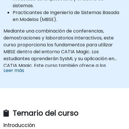
sistemas.
Practicantes de Ingeniería de Sistemas Basada
en Modelos (MBSE).
Mediante una combinación de conferencias,
demostraciones y laboratorios interactivos, este
curso proporciona los fundamentos para utilizar
MBSE dentro del entorno CATIA Magic. Los
estudiantes aprenderán SysML y su aplicación en
CATIA Magic. Este curso también ofrece a los
Leer más
estudiantes las mejores prácticas para extender el
lenguaje SysML y apoyar su dominio, cubriendo la
colaboración para que tengan éxito al emplear estas
nuevas habilidades como equipo.
Temario del curso
Introducción