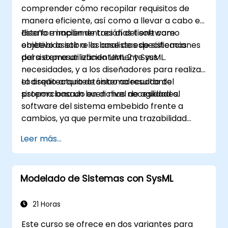
comprender cómo recopilar requisitos de
manera eficiente, así como a llevar a cabo el
diseño e implementación del software
Esta formación de tres días tiene como
embebido sobre la base de especificaciones
objetivo asistir a los analistas de sistemas
del sistema utilizando UML 2 y SysML.
para expresar eficientemente sus
necesidades, y a los diseñadores para realizar
el diseño arquitectónico adecuado del
La arquitectura de sistema resultante
sistema basado en dichas necesidades.
proporciona un buen nivel de agilidad al
software del sistema embebido frente a
cambios, ya que permite una trazabilidad
coherente entre las reglas de negocio
Leer más...
encapsuladas en las funciones del sistema y
las decisiones de uso (casos de uso) de los
usuarios finales hasta el nivel de
Modelado de Sistemas con SysML
implementación del software.
21 Horas
Este curso se ofrece en dos variantes para