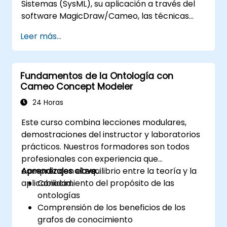
Sistemas (SysML), su aplicación a través del
software MagicDraw/Cameo, las técnicas
básicas de simulación de Ingeniería de
Leer más...
Sistemas Basada en Modelos (MBSE) y las
mejores prácticas en MBSE. Esta formación
enseña los conceptos centrales y
Fundamentos de la Ontología con
características de las reglas de validación,
Cameo Concept Modeler
suites de validación y métricas del modelo, y
está diseñada para introducir los conceptos y
24 Horas
funcionalidades esenciales del desarrollo y
Este curso combina lecciones modulares,
uso de consultas de modelos en
demostraciones del instructor y laboratorios
MagicDraw/Cameo.​
prácticos. Nuestros formadores son todos
profesionales con experiencia que
comprenden el equilibrio entre la teoría y la
Aprendizajes clave:
aplicabilidad.
Conocimiento del propósito de las
ontologías
Comprensión de los beneficios de los
grafos de conocimiento