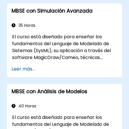
fundamentos de la creación de plantillas y
MBSE con Simulación Avanzada
generación de reportes dentro del conjunto
de herramientas MagicDraw/Cameo, y
enseña cómo funcionan las macros y scripts
35 Horas
dentro de MagicDraw y a qué pueden ser
El curso está diseñado para enseñar los
aplicados.
fundamentos del Lenguaje de Modelado de
Sistemas (SysML), su aplicación a través del
software MagicDraw/Cameo, técnicas
básicas de simulación de Ingeniería de
Leer más...
Sistemas Basada en Modelos (MBSE) y
mejores prácticas en MBSE. Esta formación
también está diseñada para proporcionar a
MBSE con Análisis de Modelos
los profesionales conocimientos sobre la
base de la simulación arquitectónica, una
introducción al complemento Simulation
40 Horas
Toolkit, la simulación de múltiples tipos de
El curso está diseñado para enseñar los
diagramas y cómo vincular simulaciones de
fundamentos del Lenguaje de Modelado de
diagramas para automatizar la arquitectura.