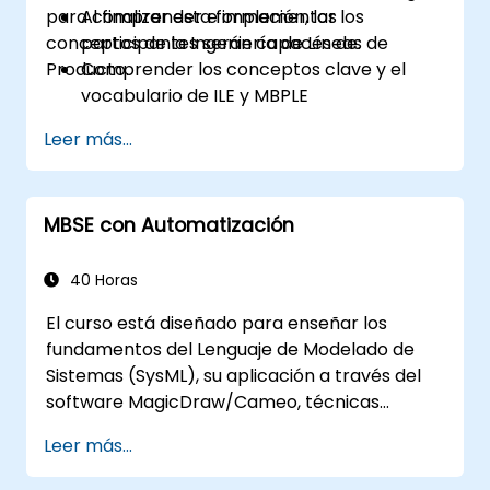
para comprender e implementar los
Al finalizar esta formación, los
conceptos de la Ingeniería de Líneas de
participantes serán capaces de:
Producto.
Comprender los conceptos clave y el
vocabulario de ILE y MBPLE
Describir las mejores prácticas para el
Leer más...
modelado de líneas de producto
Implementar un proceso de definición de
línea de producto en CATIA Magic
MBSE con Automatización
Utilizar las características de MBPLE,
como modelos de funcionalidades, puntos
de variación y configuraciones
40 Horas
El curso está diseñado para enseñar los
fundamentos del Lenguaje de Modelado de
Sistemas (SysML), su aplicación a través del
software MagicDraw/Cameo, técnicas
básicas de simulación de Ingeniería de
Leer más...
Sistemas Basada en Modelos (MBSE) y buenas
prácticas en MBSE. Esta formación cubre los