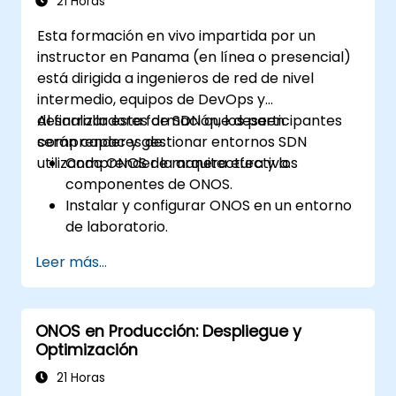
21 Horas
Esta formación en vivo impartida por un
instructor en Panama (en línea o presencial)
está dirigida a ingenieros de red de nivel
intermedio, equipos de DevOps y
desarrolladores de SDN que deseen
Al finalizar esta formación, los participantes
comprender y gestionar entornos SDN
serán capaces de:
utilizando ONOS de manera efectiva.
Comprender la arquitectura y los
componentes de ONOS.
Instalar y configurar ONOS en un entorno
de laboratorio.
Explorar las capacidades de ONOS para
Leer más...
gestionar entornos SDN.
Desplegar, gestionar y solucionar
problemas de redes SDN utilizando ONOS.
ONOS en Producción: Despliegue y
Optimización
21 Horas