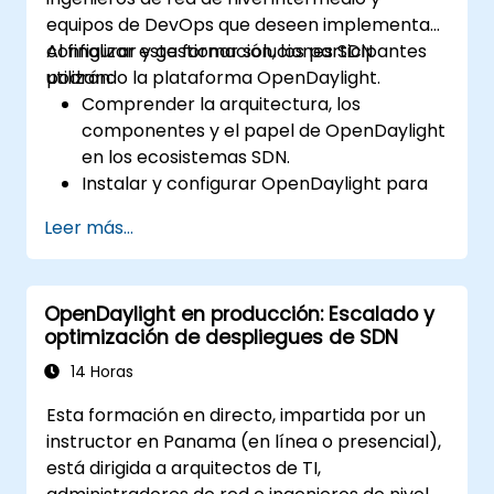
equipos de DevOps que deseen implementar,
configurar y gestionar soluciones SDN
Al finalizar esta formación, los participantes
utilizando la plataforma OpenDaylight.
podrán:
Comprender la arquitectura, los
componentes y el papel de OpenDaylight
en los ecosistemas SDN.
Instalar y configurar OpenDaylight para
diversos escenarios de red.
Leer más...
Desarrollar e implementar flujos de red
mediante controladores OpenDaylight.
Integrar OpenDaylight con dispositivos
OpenDaylight en producción: Escalado y
habilitados para SDN y redes existentes.
optimización de despliegues de SDN
Diagnosticar problemas y optimizar las
implementaciones de OpenDaylight para
14 Horas
casos de uso reales.
Esta formación en directo, impartida por un
instructor en Panama (en línea o presencial),
está dirigida a arquitectos de TI,