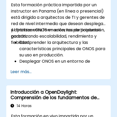
Esta formación práctica impartida por un
instructor en Panama (en línea o presencial)
está dirigida a arquitectos de TI y gerentes de
red de nivel intermedio que desean desplegar
y optimizar ONOS en entornos de producción,
Al finalizar esta formación, los participantes
garantizando escalabilidad, rendimiento y
podrán:
fiabilidad.
Comprender la arquitectura y las
características principales de ONOS para
su uso en producción.
Desplegar ONOS en un entorno de
producción siguiendo las mejores
Leer más...
prácticas.
Configurar clústeres, redundancia y
tolerancia a fallos en ONOS.
Introducción a OpenDaylight:
Monitorear, diagnosticar y optimizar los
Comprensión de los fundamentos de
despliegues de ONOS para garantizar
SDN
escalabilidad y rendimiento.
14 Horas
Integrar ONOS con la infraestructura de
Esta formación en vivo impartida por un