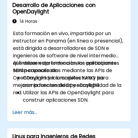
Desarrollo de Aplicaciones con
sistemas externos y APIs.
OpenDaylight
Diagnosticar y optimizar aplicaciones de
ONOS para garantizar su rendimiento y
14 Horas
escalabilidad.
Esta formación en vivo, impartida por un
instructor en Panama (en línea o presencial),
está dirigida a desarrolladores de SDN e
ingenieros de software de nivel intermedio
que deseen aprender a crear aplicaciones
Al finalizar esta formación, los participantes
SDN personalizadas mediante las APIs de
serán capaces de:
OpenDaylight y los modelos YANG para
Comprender la arquitectura y los
mejorar la funcionalidad y escalabilidad de la
componentes de OpenDaylight.
red.
Utilizar las APIs de OpenDaylight para
construir aplicaciones SDN.
Crear y gestionar modelos YANG para
Leer más...
personalizar la red.
Desplegar, probar y depurar aplicaciones
personalizadas en un entorno
Linux para Ingenieros de Redes
OpenDaylight.