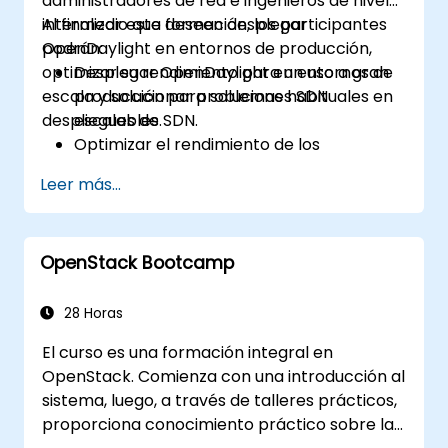
administradores de red e ingenieros de nivel
intermedio que deseen desplegar
Al finalizar esta formación, los participantes
OpenDaylight en entornos de producción,
podrán:
optimizar su rendimiento para un uso a gran
Desplegar OpenDaylight en entornos de
escala y solucionar problemas habituales en
producción para soluciones SDN
despliegues de SDN.
escalables.
Optimizar el rendimiento de los
despliegues de OpenDaylight para
Leer más...
gestionar grandes volúmenes de tráfico.
Solucionar y resolver problemas
comunes en despliegues de SDN.
OpenStack Bootcamp
Monitorear y mantener los entornos de
OpenDaylight para garantizar estabilidad
a largo plazo.
28 Horas
Escalar los despliegues de OpenDaylight
El curso es una formación integral en
para atender las crecientes demandas
OpenStack. Comienza con una introducción al
de la red.
sistema, luego, a través de talleres prácticos,
proporciona conocimiento práctico sobre la