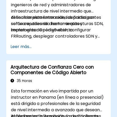
OpenStack, ampliando la información sobre
ingenieros de red y administradores de
OVN, los flujos subyacentes, los recursos y las
infraestructura de nivel intermedio que
herramientas.
desean implementar redes definidas por
Al finalizar esta formación, los participantes
software utilizando herramientas y
serán capaces de diseñar arquitecturas SDN,
tecnologías de código abierto.
implementar Open vSwitch, configurar
FRRouting, desplegar controladores SDN y
automatizar la gestión de red.
Leer más...
Arquitectura de Confianza Cero con
Componentes de Código Abierto
35 Horas
Esta formación en vivo impartida por un
instructor en Panama (en línea o presencial)
está dirigida a profesionales de la seguridad
de nivel intermedio a avanzado que desean
implementar la Arquitectura de Confianza
Al finalizar esta formación, los participantes