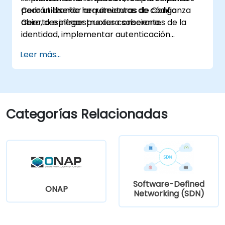
Cero utilizando herramientas de código
podrán diseñar arquitecturas de Confianza
abierto e infraestructura soberana.
Cero, desplegar proxies conscientes de la
identidad, implementar autenticación
dinámica, asegurar microservicios con mallas
Leer más...
de servicios (service mesh) y monitorizar las
políticas de Confianza Cero.
Categorías Relacionadas
Software-Defined
ONAP
Networking (SDN)