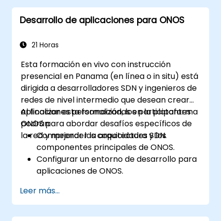
Desarrollo de aplicaciones para ONOS
21 Horas
Esta formación en vivo con instrucción
presencial en Panama (en línea o in situ) está
dirigida a desarrolladores SDN y ingenieros de
redes de nivel intermedio que desean crear
aplicaciones personalizadas en la plataforma
Al finalizar esta formación, los participantes
ONOS para abordar desafíos específicos de
podrán:
la red y mejorar las capacidades SDN.
Comprender la arquitectura y los
componentes principales de ONOS.
Configurar un entorno de desarrollo para
aplicaciones de ONOS.
Crear, probar e implementar
Leer más...
aplicaciones de ONOS para gestionar
redes SDN.
Integrar aplicaciones de ONOS con