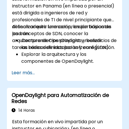
red y las herramientas existentes.
instructor en Panama (en línea o presencial)
Planificar y ejecutar un proceso de
está dirigida a ingenieros de red y
actualización exitoso de ONOS.
profesionales de TI de nivel principiante que
desean adquirir una comprensión básica de
Al finalizar esta formación, los participantes
los conceptos de SDN, conocer la
podrán:
arquitectura de OpenDaylight y realizar
Comprender los principios y beneficios de
tareas básicas de instalación y configuración.
las redes definidas por software (SDN).
Explorar la arquitectura y los
componentes de OpenDaylight.
Instalar y configurar OpenDaylight en un
Leer más...
sistema Linux.
Integrar OpenDaylight con dispositivos de
red.
OpenDaylight para Automatización de
Ejecutar operaciones y comandos
Redes
básicos de OpenDaylight.
14 Horas
Esta formación en vivo impartida por un
instructor en <ubicación> (en línea o