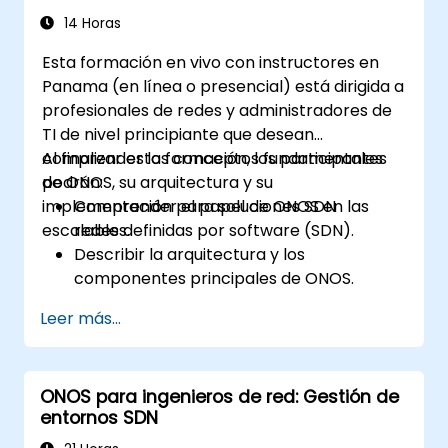
14 Horas
Esta formación en vivo con instructores en
Panama (en línea o presencial) está dirigida a
profesionales de redes y administradores de
TI de nivel principiante que desean
comprender los conceptos fundamentales
Al finalizar esta formación, los participantes
de ONOS, su arquitectura y su
podrán:
implementación para soluciones SDN
Comprender el papel de ONOS en las
escalables.
redes definidas por software (SDN).
Describir la arquitectura y los
componentes principales de ONOS.
Instalar y configurar ONOS en un sistema
Leer más...
basado en Linux.
Configurar una red SDN básica utilizando
ONOS.
ONOS para ingenieros de red: Gestión de
Explorar las características de ONOS
entornos SDN
para gestionar y escalar la
infraestructura de red.