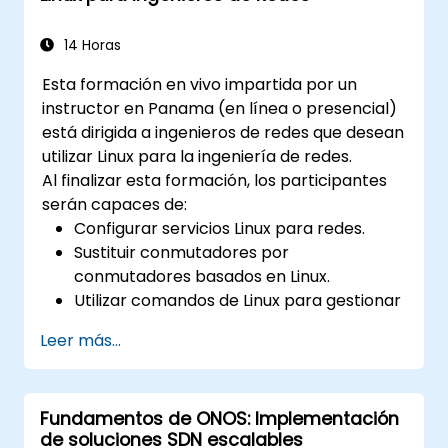
Integrar OpenDaylight con sistemas
externos y dispositivos de red.
14 Horas
Esta formación en vivo impartida por un
instructor en Panama (en línea o presencial)
está dirigida a ingenieros de redes que desean
utilizar Linux para la ingeniería de redes.
Al finalizar esta formación, los participantes
serán capaces de:
Configurar servicios Linux para redes.
Sustituir conmutadores por
conmutadores basados en Linux.
Utilizar comandos de Linux para gestionar
procesos.
Leer más...
Configurar una SDN para automatizar el
mantenimiento de la red.
Fundamentos de ONOS: Implementación
de soluciones SDN escalables