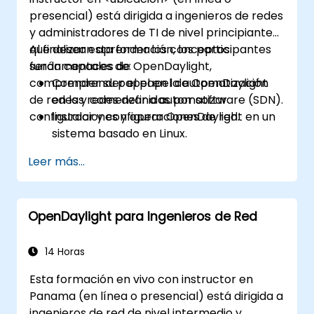
presencial) está dirigida a ingenieros de redes
y administradores de TI de nivel principiante
que desean aprender los conceptos
Al finalizar esta formación, los participantes
fundamentales de OpenDaylight,
serán capaces de:
comprender su papel en la automatización
Comprender el papel de OpenDaylight
de redes y comenzar a automatizar
en las redes definidas por software (SDN).
configuraciones y operaciones de red.
Instalar y configurar OpenDaylight en un
sistema basado en Linux.
Explorar la arquitectura y las
Leer más...
características principales de
OpenDaylight.
Crear configuraciones básicas
OpenDaylight para Ingenieros de Red
automatizadas de red utilizando
OpenDaylight.
Monitorizar y gestionar redes mediante
14 Horas
controladores OpenDaylight.
Esta formación en vivo con instructor en
Panama (en línea o presencial) está dirigida a
ingenieros de red de nivel intermedio y