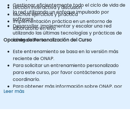
Gestionar eficientemente todo el ciclo de vida de
Lección interactiva y discusión
la red utilizando un enfoque impulsado por
Muchos ejercicios y práctica
software.
Implementación práctica en un entorno de
Desarrollar, implementar y escalar una red
laboratorio en vivo
utilizando las últimas tecnologías y prácticas de
Opciones de Personalización del Curso
código abierto.
Este entrenamiento se basa en la versión más
reciente de ONAP.
Para solicitar un entrenamiento personalizado
para este curso, por favor contáctenos para
coordinarlo.
Para obtener más información sobre ONAP, por
Leer más
favor visite: https://www.onap.org/