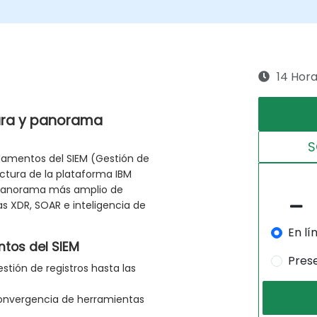
14 Hor
ura y panorama
S
damentos del SIEM (Gestión de
ectura de la plataforma IBM
l panorama más amplio de
as XDR, SOAR e inteligencia de
En lí
ntos del SIEM
Pres
stión de registros hasta las
convergencia de herramientas