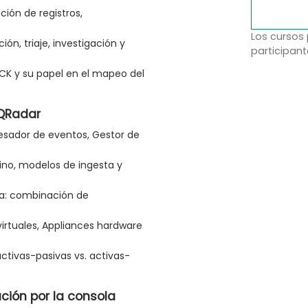
ción de registros,
Los cursos
ión, triaje, investigación y
participant
CK y su papel en el mapeo del
 QRadar
esador de eventos, Gestor de
lino, modelos de ingesta y
a: combinación de
irtuales, Appliances hardware
activas-pasivas vs. activas-
ión por la consola