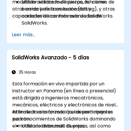
modelado avanzado de piezas, así como
Utilizar sólidos multicuerpo, funciones de
otras características avanzadas y
barrido y de translación (lofting), y otras
capacidades de conformado de SolidWorks.
características más avanzadas de
SolidWorks.
Aprovechar las capacidades de
Leer más...
modelado de ensamblajes de SolidWorks.
Dominar las características de modelado
avanzado de SolidWorks.
SolidWorks Avanzado - 5 días
35 Horas
Esta formación en vivo impartida por un
instructor en Panama (en línea o presencial)
está dirigida a ingenieros mecatrónicos,
mecánicos, eléctricos y electrónicos de nivel
intermedio a avanzado que deseen mejorar
Al finalizar esta formación, los participantes
sus conocimientos de SolidWorks dominando
podrán:
el modelado avanzado de piezas, así como
Utilizar sólidos mult Cuerpo,