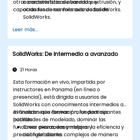
otras características avanzadas y
características de barrido y extrusión, y
capacidades de conformado de SolidWorks.
otras funciones más avanzadas de
SolidWorks.
Aprovechar las capacidades de
Leer más...
modelado de ensamblaje de SolidWorks.
Dominar las funciones de modelado
avanzado de SolidWorks.
SolidWorks: De intermedio a avanzado
21 Horas
Esta formación en vivo, impartida por
instructores en Panama (en línea o
presencial), está dirigida a usuarios de
SolidWorks con conocimientos intermedios a
avanzados que desean profundizar sus
Al finalizar esta formación, los participantes
habilidades de modelado, dominar las
podrán:
funciones avanzadas y mejorar la eficiencia y
Crear piezas, ensamblajes y
precisión del diseño.
configuraciones complejos de manera