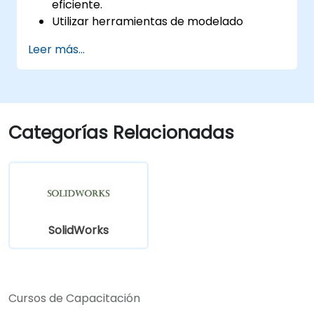
eficiente.
Utilizar herramientas de modelado
avanzadas como barridos, extrusiones
Leer más...
por perfil (lofts) y superficies.
Aplicar tablas de diseño, ecuaciones y
controles paramétricos.
Realizar simulaciones y estudios de
movimiento para validar los diseños.
Categorías Relacionadas
SolidWorks
Cursos de Capacitación