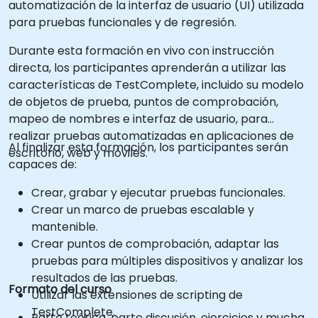
automatización de la interfaz de usuario (UI) utilizada
para pruebas funcionales y de regresión.
Durante esta formación en vivo con instrucción
directa, los participantes aprenderán a utilizar las
características de TestComplete, incluido su modelo
de objetos de prueba, puntos de comprobación,
mapeo de nombres e interfaz de usuario, para
realizar pruebas automatizadas en aplicaciones de
Al finalizar esta formación, los participantes serán
escritorio, web y móviles.
capaces de:
Crear, grabar y ejecutar pruebas funcionales.
Crear un marco de pruebas escalable y
mantenible.
Crear puntos de comprobación, adaptar las
pruebas para múltiples dispositivos y analizar los
resultados de las pruebas.
Formato del curso
Utilizar las extensiones de scripting de
TestComplete.
Parte teórica, parte discusión, ejercicios y mucha