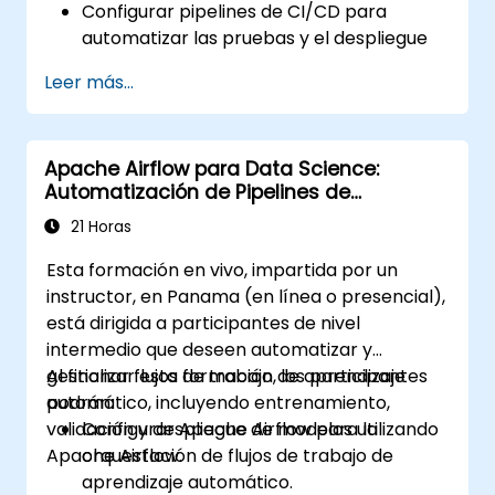
Configurar pipelines de CI/CD para
automatizar las pruebas y el despliegue
de DAG.
Leer más...
Integrar herramientas de monitoreo y
registro de eventos para mejorar la
fiabilidad del sistema.
Apache Airflow para Data Science:
Optimizar las configuraciones de Airflow
Automatización de Pipelines de
en cuanto a rendimiento y escalabilidad.
Aprendizaje Automático
Aplicar buenas prácticas de seguridad
21 Horas
para gestionar flujos de trabajo y
Esta formación en vivo, impartida por un
entornos.
instructor, en Panama (en línea o presencial),
está dirigida a participantes de nivel
intermedio que deseen automatizar y
gestionar flujos de trabajo de aprendizaje
Al finalizar esta formación, los participantes
automático, incluyendo entrenamiento,
podrán:
validación y despliegue de modelos utilizando
Configurar Apache Airflow para la
Apache Airflow.
orquestación de flujos de trabajo de
aprendizaje automático.