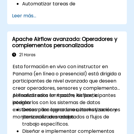
Automatizar tareas de
preprocesamiento de datos,
Leer más...
entrenamiento y validación de modelos.
Integrar Airflow con frameworks y
herramientas de aprendizaje automático.
Apache Airflow avanzado: Operadores y
Desplegar modelos de aprendizaje
complementos personalizados
automático mediante pipelines
automatizados.
21 Horas
Supervisar y optimizar flujos de trabajo de
Esta formación en vivo con instructor en
aprendizaje automático en producción.
Panama (en línea o presencial) está dirigida a
participantes de nivel avanzado que deseen
crear operadores, sensores y complementos
personalizados en Apache Airflow, e
Al finalizar esta formación, los participantes
integrarlos con los sistemas de datos
podrán:
existentes para lograr una automatización y
Desarrollar operadores, hooks y sensores
monitorización avanzadas.
personalizados adaptados a flujos de
trabajo específicos.
Diseñar e implementar complementos