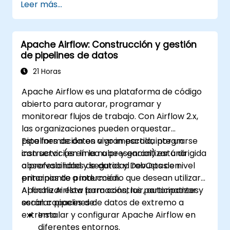
Leer más...
trabajo.
Aprovechar características avanzadas
de Airflow, incluidos operadores y
Apache Airflow: Construcción y gestión
sensores personalizados.
de pipelines de datos
Escalar Apache Airflow para manejar
conjuntos de datos más grandes y
21 Horas
sistemas distribuidos.
Apache Airflow es una plataforma de código
Implementar las mejores prácticas para
abierto para autorar, programar y
monitoreo, registro de eventos y
monitorear flujos de trabajo. Con Airflow 2.x,
seguridad en entornos de Airflow.
las organizaciones pueden orquestar
pipelines de datos a gran escala, integrarse
Esta formación en vivo impartida por un
con servicios en la nube y garantizar una
instructor (en línea o presencial) está dirigida
observabilidad y seguridad robustas en
a profesionales de datos y DevOps de nivel
entornos de producción.
principiante a intermedio que desean utilizar
Apache Airflow para construir, automatizar y
Al finalizar esta formación, los participantes
escalar pipelines de datos de extremo a
serán capaces de:
extremo.
Instalar y configurar Apache Airflow en
diferentes entornos.