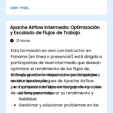
de Airflow para ampliar la funcionalidad.
Leer más...
Integrar los flujos de trabajo de Airflow
con sistemas y servicios externos.
Optimizar y monitorizar los flujos de
Apache Airflow Intermedio: Optimización
trabajo utilizando herramientas
y Escalado de Flujos de Trabajo
avanzadas de depuración.
Aprovechar las mejores prácticas para
21 Horas
gestionar despliegues de Airflow a gran
Esta formación en vivo con instructor en
escala.
Panama (en línea o presencial) está dirigida a
participantes de nivel intermedio que desean
optimizar el rendimiento de los flujos de
trabajo, gestionar dependencias complejas y
Al finalizar esta formación, los participantes
escalar los despliegues de Apache Airflow
serán capaces de:
para conjuntos de datos más grandes y casos
Optimizar los flujos de trabajo de Apache
de uso empresariales.
Airflow para mejorar su rendimiento y
fiabilidad.
Gestionar y solucionar problemas en las
dependencias complejas de los flujos de