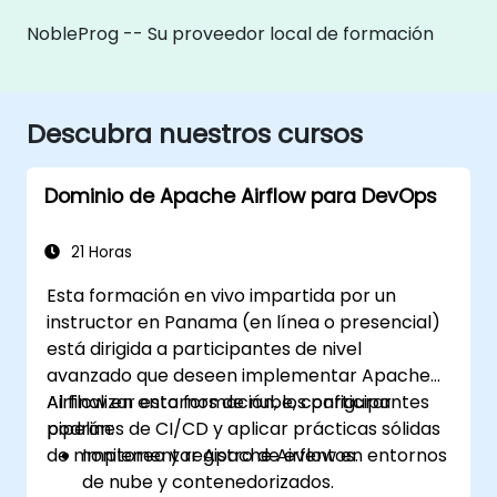
NobleProg -- Su proveedor local de formación
Descubra nuestros cursos
Dominio de Apache Airflow para DevOps
21 Horas
Esta formación en vivo impartida por un
instructor en Panama (en línea o presencial)
está dirigida a participantes de nivel
avanzado que deseen implementar Apache
Airflow en entornos de nube, configurar
Al finalizar esta formación, los participantes
pipelines de CI/CD y aplicar prácticas sólidas
podrán:
de monitoreo y registro de eventos.
Implementar Apache Airflow en entornos
de nube y contenedorizados.