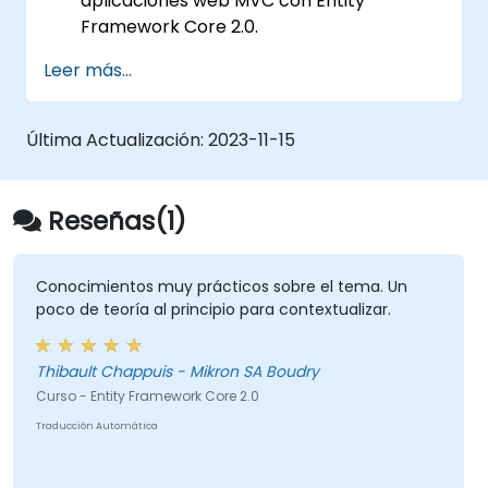
aplicaciones web MVC con Entity
Framework Core 2.0.
Ejecutar operaciones en bases de datos
Leer más...
en MS SQL Server.
Utilizar un enfoque de «código primero» y
«datos primero» en el desarrollo de
Última Actualización:
2023-11-15
aplicaciones.
Llevar a cabo operaciones de migración y
siembra de datos.
Reseñas(1)
Comprender conceptos avanzados de
modelado de datos.
Crear una aplicación de ejemplo ASP.Net
Conocimientos muy prácticos sobre el tema. Un
poco de teoría al principio para contextualizar.
Core.
Thibault Chappuis - Mikron SA Boudry
Curso - Entity Framework Core 2.0
Traducción Automática