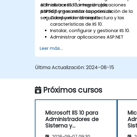
administrar IIS 10, integrar aplicaciones
Al finalizar esta formación, los
ASP.NET y garantizar la optimización de la
participantes serán capaces de:
seguridad y el rendimiento.
Comprender la arquitectura y las
características de IIS 10.
Instalar, configurar y gestionar IIS 10.
Administrar aplicaciones ASP.NET
dentro de IIS 10.
Leer más...
Asegurar y solucionar problemas de IIS
10 y de las aplicaciones web.
Optimizar el rendimiento y gestionar
Última Actualización:
2024-08-15
granjas web con IIS 10.
Próximos cursos
Microsoft IIS 10 para
Mic
Administradores de
Adm
Sistema y
Sis
Administración de
Adm
2026-09-07 09:30
2