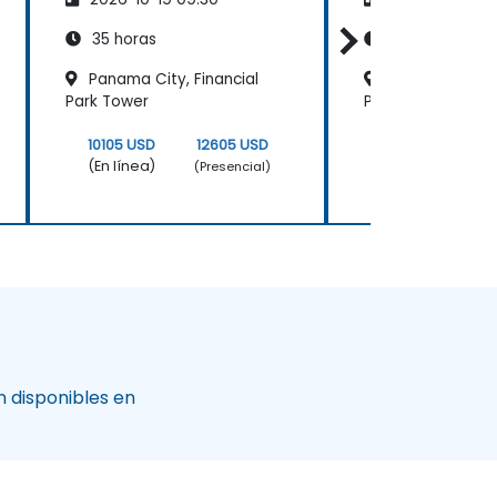
ASP.NET
ASP.NET
35 horas
35 horas
Panama City, Financial
Ciudad de Pa
Park Tower
Plaza Oceania
10105 USD
12605 USD
10105 USD
(En línea)
(En línea)
(Presencial)
 disponibles en