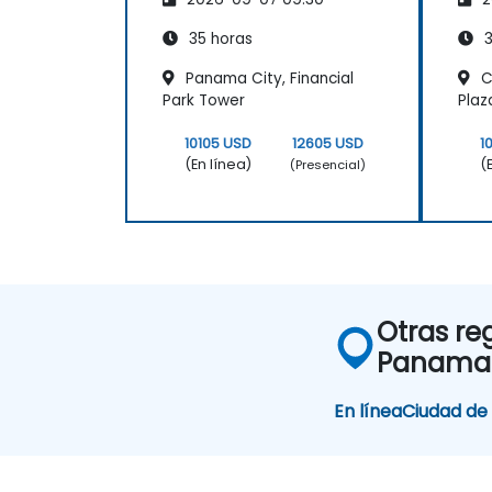
ASP.NET
ASP
35 horas
3
Panama City, Financial
C
Park Tower
Plaz
10105 USD
12605 USD
1
(En línea)
(
(Presencial)
Otras re
Panama
En línea
Ciudad d