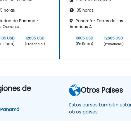
.NET
ASP.NET
5 horas
35 horas
iudad de Panamá -
Panamá - Torres de Las
a Oceania
Americas A
0105 USD
12605 USD
10105 USD
12605 USD
En línea)
(En línea)
(Presencial)
(Presencial)
giones de
Otros Paises
Estos cursos también están
e Panamá
otros países