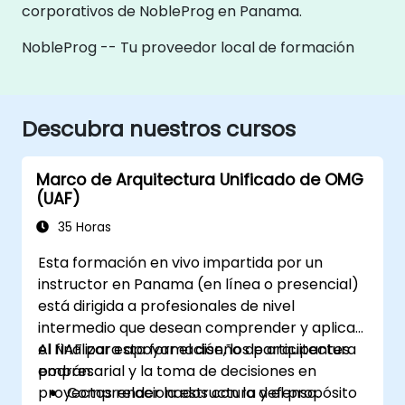
corporativos de NobleProg en Panama.
NobleProg -- Tu proveedor local de formación
Descubra nuestros cursos
Marco de Arquitectura Unificado de OMG
(UAF)
35 Horas
Esta formación en vivo impartida por un
instructor en Panama (en línea o presencial)
está dirigida a profesionales de nivel
intermedio que desean comprender y aplicar
el NAF para apoyar el diseño de arquitectura
Al finalizar esta formación, los participantes
empresarial y la toma de decisiones en
podrán:
proyectos relacionados con la defensa.
Comprender la estructura y el propósito