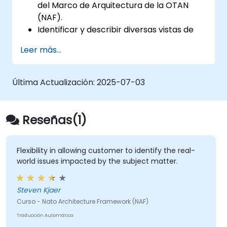
del Marco de Arquitectura de la OTAN
(NAF).
Identificar y describir diversas vistas de
arquitectura dentro del NAF.
Leer más...
Mapear los requisitos de las partes
interesadas a los componentes
arquitectónicos.
Última Actualización:
2025-07-03
Utilizar herramientas como Sparx
Enterprise Architect para crear modelos
compatibles con el NAF.
Reseñas(1)
Flexibility in allowing customer to identify the real-
world issues impacted by the subject matter.
Steven Kjaer
Curso - Nato Architecture Framework (NAF)
Traducción Automática