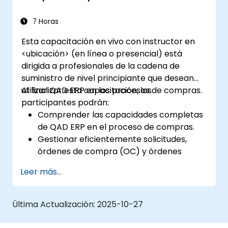
7 Horas
Esta capacitación en vivo con instructor en
<ubicación> (en línea o presencial) está
dirigida a profesionales de la cadena de
suministro de nivel principiante que desean
utilizar QAD ERP en los procesos de compras.
Al finalizar esta capacitación, los
participantes podrán:
Comprender las capacidades completas
de QAD ERP en el proceso de compras.
Gestionar eficientemente solicitudes,
órdenes de compra (OC) y órdenes
marco dentro de QAD ERP.
Leer más...
Optimizar el control de inventario y
gestionar eficazmente las relaciones con
los proveedores.
Última Actualización:
2025-10-27
Generar y analizar informes relacionados
con la recepción de OC, reportes de