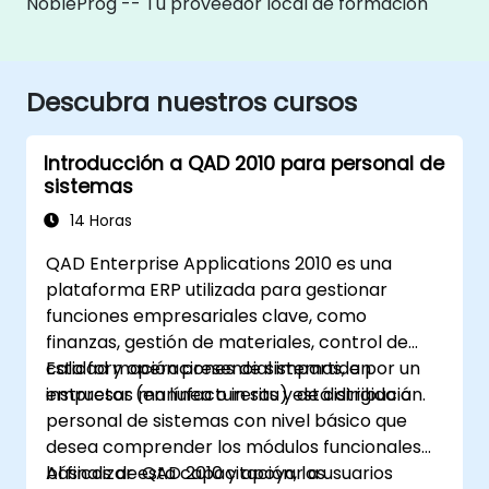
NobleProg -- Tu proveedor local de formación
Descubra nuestros cursos
Introducción a QAD 2010 para personal de
sistemas
14 Horas
QAD Enterprise Applications 2010 es una
plataforma ERP utilizada para gestionar
funciones empresariales clave, como
finanzas, gestión de materiales, control de
calidad y operaciones de sistemas, en
Esta formación presencial impartida por un
empresas manufactureras y de distribución.
instructor (en línea o in situ) está dirigida a
personal de sistemas con nivel básico que
desea comprender los módulos funcionales
básicos de QAD 2010 y apoyar a usuarios
Al finalizar esta capacitación, los