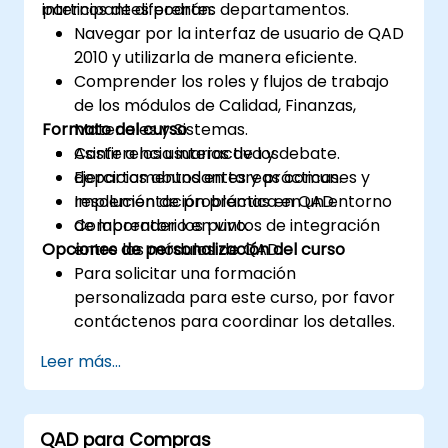
internos de diferentes departamentos.
participantes podrán:
Navegar por la interfaz de usuario de QAD
2010 y utilizarla de manera eficiente.
Comprender los roles y flujos de trabajo
de los módulos de Calidad, Finanzas,
Formato del curso
Materiales y Sistemas.
Asistir a los usuarios de los
Conferencia interactiva y debate.
departamentos en tareas comunes y
Ejercicios abundantes y prácticas.
resolución de problemas en QAD.
Implementación práctica en un entorno
Comprender los puntos de integración
de laboratorio en vivo.
Opciones de personalización del curso
entre los módulos de QAD.
Para solicitar una formación
personalizada para este curso, por favor
contáctenos para coordinar los detalles.
Leer más...
QAD para Compras