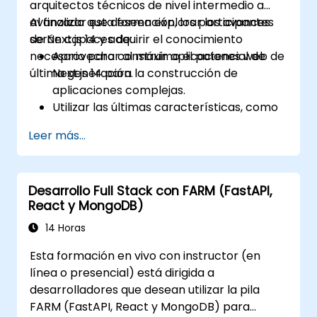
arquitectos técnicos de nivel intermedio a
avanzado que deseen explorar los avances
Al finalizar esta formación, los participantes
de Next.js 14 y adquirir el conocimiento
serán capaces de:
necesario para construir aplicaciones web de
Aprovechar al máximo el potencial de
última generación.
Next.js 14 para la construcción de
aplicaciones complejas.
Utilizar las últimas características, como
Middleware, React Server Components y
Leer más...
Edge Functions.
Implementar prácticas recomendadas
en cuanto a rendimiento, escalabilidad y
Desarrollo Full Stack con FARM (FastAPI,
SEO.
React y MongoDB)
Diagnosticar eficazmente los problemas
comunes en aplicaciones Next.js.
14 Horas
Esta formación en vivo con instructor (en
línea o presencial) está dirigida a
desarrolladores que desean utilizar la pila
FARM (FastAPI, React y MongoDB) para