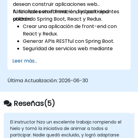
desean construir aplicaciones web
funcionales en el front-end y back-end
Al finalizar esta formación, los participantes
utilizando Spring Boot, React y Redux.
podrán:
Crear una aplicación de front-end con
React y Redux.
Generar APIs RESTful con Spring Boot.
Seguridad de servicios web mediante
Spring Security y tokens JWT.
Leer más...
Última Actualización:
2026-06-30
Reseñas(5)
El instructor hizo un excelente trabajo rompiendo el
hielo y tomó la iniciativa de animar a todos a
participar. Nadie quedó excluido, y logró adaptarse