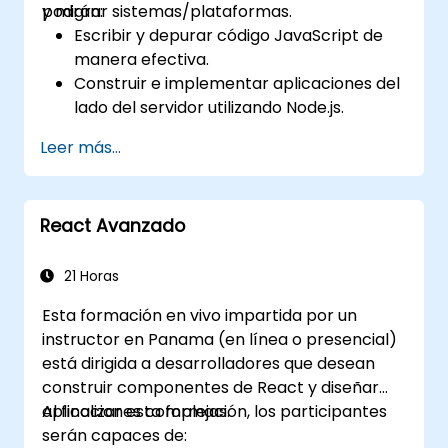
y migrar sistemas/plataformas.
podrán:
Escribir y depurar código JavaScript de
manera efectiva.
Construir e implementar aplicaciones del
lado del servidor utilizando Node.js.
Desarrollar interfaces de usuario
Leer más...
dinámicas y responsivas con React.
Integrar componentes front-end y back-
end para crear aplicaciones full-stack.
React Avanzado
Comprender las mejores prácticas para
migrar sistemas heredados a
plataformas modernas basadas en
21 Horas
JavaScript.
Esta formación en vivo impartida por un
instructor en Panama (en línea o presencial)
está dirigida a desarrolladores que desean
construir componentes de React y diseñar
aplicaciones complejas.
Al finalizar esta formación, los participantes
serán capaces de: