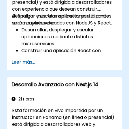
presencial) y está dirigida a desarrolladores
atómico.
con experiencia que desean construir,
Optimizar el rendimiento de la aplicación
desplegar y escalar aplicaciones utilizando
Al finalizar esta formación, los participantes
para las Web Core Vitals.
microservicios creados con NodeJS y React.
serán capaces de:
Probar, monitorizar y desplegar
Desarrollar, desplegar y escalar
aplicaciones Next.js de manera eficiente.
aplicaciones mediante distintos
microservicios.
Construir una aplicación React con
renderizado en el lado del servidor.
Leer más...
Desplegar aplicaciones multi-servicio en
la nube utilizando Docker y Kubernetes.
Realizar pruebas de aplicaciones sobre
Desarrollo Avanzado con Next.js 14
microservicios.
21 Horas
Esta formación en vivo impartida por un
instructor en Panama (en línea o presencial)
está dirigida a desarrolladores web y