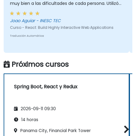
muy bien a las dificultades de cada persona. Utilizó
eficazmente los desafíos y preguntas planteados
por los participantes para proporcionar explicaciones
Joao Aguiar - INESC TEC
más claras al público en general.
Curso - React: Build Highly Interactive Web Applications
Traducción Automática
Próximos cursos
Spring Boot, React y Redux
2026-09-11 09:30
14 horas
Panama City, Financial Park Tower