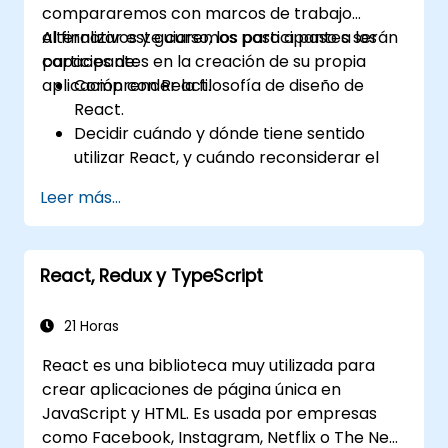
compararemos con marcos de trabajo
alternativos y guiaremos paso a paso a los
Al finalizar este curso, los participantes serán
participantes en la creación de su propia
capaces de:
aplicación con React.
Comprender la filosofía de diseño de
React.
Decidir cuándo y dónde tiene sentido
utilizar React, y cuándo reconsiderar el
modelo MVC convencional.
Leer más...
Entender conceptos de React como
componentes, props (propiedades),
estado y ciclo de vida.
React, Redux y TypeScript
Implementar tecnologías relacionadas
como Babel, Webpack y JSX.
Crear, probar e implementar una
21 Horas
aplicación web interactiva.
React es una biblioteca muy utilizada para
crear aplicaciones de página única en
JavaScript y HTML. Es usada por empresas
como Facebook, Instagram, Netflix o The New