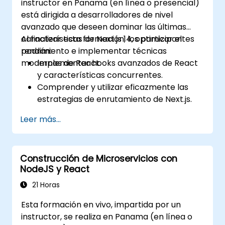
instructor en Panama (en línea o presencial)
está dirigida a desarrolladores de nivel
avanzado que deseen dominar las últimas
características de Next.js 14, optimizar el
Al finalizar esta formación, los participantes
rendimiento e implementar técnicas
podrán:
modernas de React.
Implementar hooks avanzados de React
y características concurrentes.
Comprender y utilizar eficazmente las
estrategias de enrutamiento de Next.js.
Aprovechar Componentes del Servidor,
Leer más...
Acciones del Servidor y enfoques de
renderizado híbrido.
Optimizar la obtención de datos, el
Construcción de Microservicios con
almacenamiento en caché y la
NodeJS y React
regeneración estática incremental.
Usar Next.js como solución backend con
21 Horas
Edge Functions y Edge Runtime.
Esta formación en vivo, impartida por un
Gestionar el estado usando React
instructor, se realiza en Panama (en línea o
Context, Redux y librerías de estado