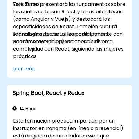
York Times.
Este curso presentará los fundamentos sobre
los cuales se basan React y otras bibliotecas
(como Angular y Vue.js) y destacará las
especificidades de React. También cubrirá
tecnologías que se utilizan comúnmente con
Al finalizar este curso, los participantes
React, como Redux y React-Router.
podrán construir aplicaciones de diversa
complejidad con React, siguiendo las mejores
prácticas.
Leer más...
Spring Boot, React y Redux
14 Horas
Esta formación práctica impartida por un
instructor en Panama (en línea o presencial)
está dirigida a desarrolladores web que