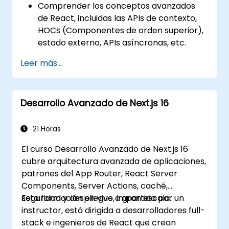
Comprender los conceptos avanzados
de React, incluidas las APIs de contexto,
HOCs (Componentes de orden superior),
estado externo, APIs asíncronas, etc.
Construir componentes composables
Leer más...
con React.
Habilitar la autenticación en el lado del
servidor y en el lado del cliente.
Desarrollo Avanzado de Next.js 16
Implementar las bibliotecas de React y
Redux para gestionar aplicaciones
complejas con estado.
21 Horas
Reducir el código y optimizar el
El curso Desarrollo Avanzado de Next.js 16
rendimiento de una aplicación.
cubre arquitectura avanzada de aplicaciones,
Probar e implementar una aplicación.
patrones del App Router, React Server
Components, Server Actions, caché,
seguridad y despliegue a gran escala.
Esta formación en vivo, impartida por un
instructor, está dirigida a desarrolladores full-
stack e ingenieros de React que crean