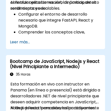
construir aplicaciones web dinámicas, de alto
Al finalizar esta formación, los participantes
rendimiento y escalables.
serán capaces de:
Configurar el entorno de desarrollo
necesario que integre FastAPI, React y
MongoDB.
Comprender los conceptos clave,
características y beneficios de la pila
Leer más...
FARM.
Aprender a crear APIs REST con FastAPI.
Aprender a diseñar aplicaciones
Bootcamp de JavaScript, Node.js y React
interactivas con React.
(Nivel Principiante a Intermedio)
Desarrollar, probar y desplegar
aplicaciones (frontend y backend)
35 Horas
utilizando la pila FARM.
Esta formación en vivo con instructor en
Panama (en línea o presencial) está dirigida a
desarrolladores .NET de nivel principiante que
deseen adquirir competencia en JavaScript,
Node.js y React para desarrollar activamente
Al final de esta formación, los participantes