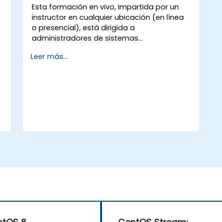
Esta formación en vivo, impartida por un
instructor en cualquier ubicación (en línea
s
o presencial), está dirigida a
administradores de sistemas
empresariales e ingenieros de DevOps que
Leer más...
desean dominar la última plataforma
CentOS Stream, la gestión moderna de
contenedores, el endurecimiento de la
.
seguridad y la automatización de la
infraestructura.