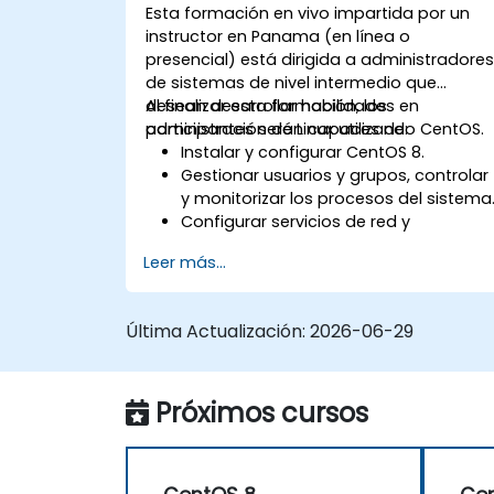
Esta formación en vivo impartida por un
instructor en Panama (en línea o
presencial) está dirigida a administradore
de sistemas de nivel intermedio que
desean desarrollar habilidades en
Al finalizar esta formación, los
administración de Linux utilizando CentOS.
participantes serán capaces de:
Instalar y configurar CentOS 8.
Gestionar usuarios y grupos, controlar
y monitorizar los procesos del sistema
Configurar servicios de red y
seguridad.
Leer más...
Implementar soluciones de
almacenamiento y realizar
mantenimiento y resolución de
Última Actualización:
2026-06-29
problemas del sistema.
Próximos cursos