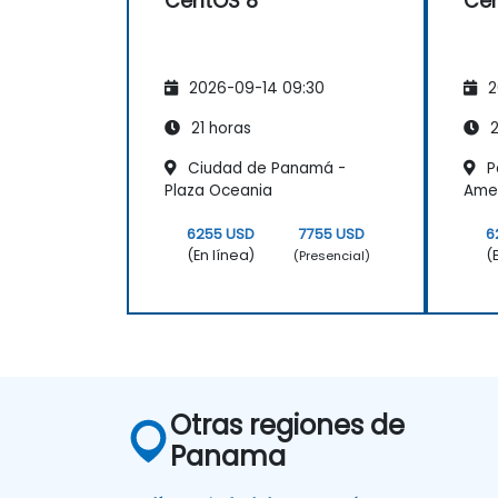
CentOS 8
Ce
2026-09-14 09:30
2
21 horas
2
Ciudad de Panamá -
P
Plaza Oceania
Amer
6255 USD
7755 USD
6
(En línea)
(
(Presencial)
Otras regiones de
Panama