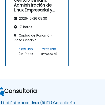
CentOS Stream:
Administración de
Linux Empresarial y
Modernización de la
2026-10-26 09:30
Infraestructura
21 horas
Ciudad de Panamá -
Plaza Oceania
6255 USD
7755 USD
(En línea)
(Presencial)
Consultoría
d Hat Enterprise Linux (RHEL) Consultoría