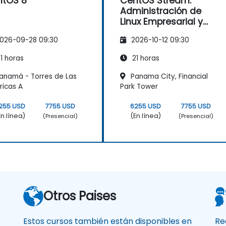
ntOS 8
CentOS Stream:
Administración de
Linux Empresarial y
Modernización de la
026-09-28 09:30
2026-10-12 09:30
Infraestructura
1 horas
21 horas
anamá - Torres de Las
Panama City, Financial
icas A
Park Tower
255 USD
7755 USD
6255 USD
7755 USD
En línea)
(En línea)
(Presencial)
(Presencial)
Otros Paises
Estos cursos también están disponibles en
Re