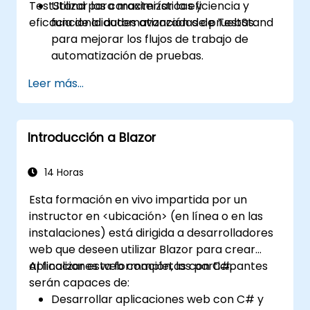
TestStand para maximizar la eficiencia y
Utilizar las características y
eficacia de la automatización de pruebas.
funcionalidades avanzadas de TestStand
para mejorar los flujos de trabajo de
automatización de pruebas.
Personalizar interfaces de usuario y
Leer más...
desarrollar secuencias de pruebas
avanzadas.
Implementar técnicas avanzadas de
Introducción a Blazor
procesamiento de resultados e informes.
Integrar TestStand con bases de datos
externas, sistemas y hardware.
14 Horas
Aplicar las mejores prácticas para el
Esta formación en vivo impartida por un
mantenimiento, gestión, resolución de
instructor en <ubicación> (en línea o en las
problemas y depuración de secuencias
instalaciones) está dirigida a desarrolladores
de pruebas complejas.
web que deseen utilizar Blazor para crear
aplicaciones web completas con C#.
Al finalizar esta formación, los participantes
serán capaces de:
Desarrollar aplicaciones web con C# y