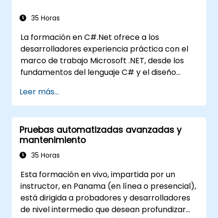
35 Horas
La formación en C#.Net ofrece a los
desarrolladores experiencia práctica con el
marco de trabajo Microsoft .NET, desde los
fundamentos del lenguaje C# y el diseño
orientado a objetos hasta los flujos de trabajo
Leer más...
del IDE de Visual Studio y las estructuras
genéricas. Los participantes construyen
aplicaciones de nivel empresarial utilizando
Pruebas automatizadas avanzadas y
prácticas de desarrollo estándar en la
mantenimiento
industria, adquiriendo conocimiento práctico
de colecciones, tipos de datos, seguridad de
35 Horas
tipos y patrones de arquitectura escalable
Esta formación en vivo, impartida por un
para implementar soluciones .NET listas para
instructor, en Panama (en línea o presencial),
producción en aplicaciones empresariales
está dirigida a probadores y desarrolladores
complejas y equipos de desarrollo.
de nivel intermedio que desean profundizar