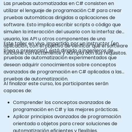
Las pruebas automatizadas en C# consisten en
utilizar el lenguaje de programación C# para crear
pruebas automáticas dirigidas a aplicaciones de
software. Esto implica escribir scripts o código que
simulen la interacción del usuario con la interfaz de
usuario, las API u otros componentes de una
Este taller en vivo, impartido por un instructor (en
aplicación, con el objetivo de verificar que el software
línea o presencial), está dirigido a ingenieros de
funcione correctamente y cumpla con sus requisitos.
pruebas de automatización experimentados que
desean adquirir conocimientos sobre conceptos
avanzados de programación en C# aplicados a las
pruebas de automatización.
Al finalizar este curso, los participantes serán
capaces de:
Comprender los conceptos avanzados de
programación en C# y las mejores prácticas.
Aplicar principios avanzados de programación
orientada a objetos para crear soluciones de
automatización eficientes y flexibles.