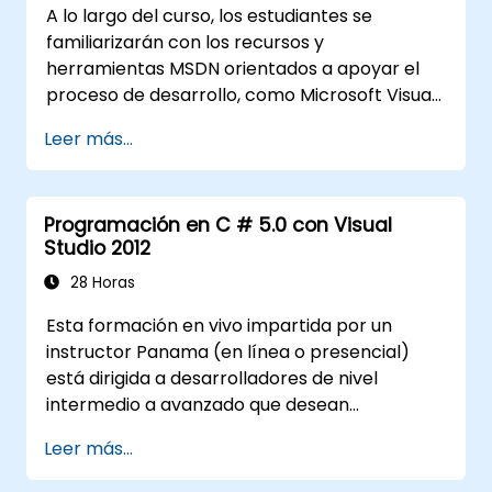
A lo largo del curso, los estudiantes se
familiarizarán con los recursos y
herramientas MSDN orientados a apoyar el
proceso de desarrollo, como Microsoft Visual
Studio.
Leer más...
Programación en C # 5.0 con Visual
Studio 2012
28 Horas
Esta formación en vivo impartida por un
instructor Panama (en línea o presencial)
está dirigida a desarrolladores de nivel
intermedio a avanzado que desean
comprender la sintaxis de C# y los temas
Leer más...
relacionados con la programación orientada
a objetos en C#. Al finalizar esta formación,