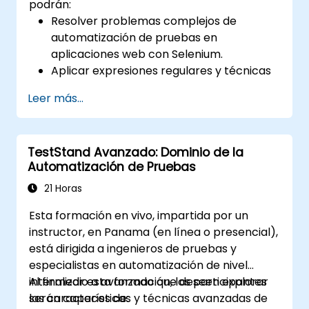
podrán:
Resolver problemas complejos de
automatización de pruebas en
aplicaciones web con Selenium.
Aplicar expresiones regulares y técnicas
de verificación basadas en patrones.
Leer más...
Gestionar excepciones que detienen la
ejecución de las pruebas.
Buscar objetos web de forma
TestStand Avanzado: Dominio de la
programática.
Automatización de Pruebas
Capturar datos dinámicamente desde
controles web.
21 Horas
Crear un marco de trabajo para pruebas
Esta formación en vivo, impartida por un
basadas en datos.
instructor, en Panama (en línea o presencial),
Distribuir las pruebas mediante Selenium
está dirigida a ingenieros de pruebas y
Grid.
especialistas en automatización de nivel
intermedio a avanzado que deseen explorar
Al finalizar esta formación, los participantes
las características y técnicas avanzadas de
serán capaces de: