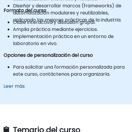
Diseñar y desarrollar marcos (frameworks) de
Formato del curso
automatización modulares y reutilizables,
aplicando las mejores prácticas de la industria.
Clase interactiva y discusión grupal.
Amplia práctica mediante ejercicios.
Implementación práctica en un entorno de
laboratorio en vivo.
Opciones de personalización del curso
Para solicitar una formación personalizada para
este curso, contáctenos para organizarla.
Leer más
Temario del curso