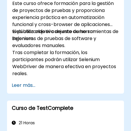
Este curso ofrece formación para la gestión
de proyectos de pruebas y proporciona
experiencia práctica en automatización
funcional y cross-browser de aplicaciones
web utilizando el conjunto de herramientas de
El público objetivo de este curso son
Selenium.
ingenieros de pruebas de software y
evaluadores manuales.
Tras completar la formación, los
participantes podrán utilizar Selenium
WebDriver de manera efectiva en proyectos
reales.
Leer más...
Curso de TestComplete
21 Horas