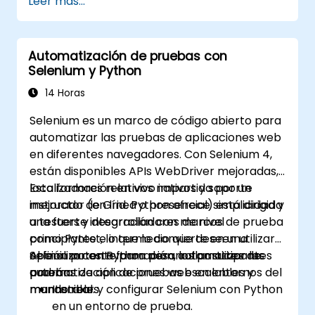
Leer más...
Distribuir las pruebas utilizando Selenium
Grid
Ejecutar pruebas de regresión con
Automatización de pruebas con
Selenium en Jenkins
Selenium y Python
Preparar informes de prueba e informes
periódicos utilizando Jenkins
14 Horas
Selenium es un marco de código abierto para
automatizar las pruebas de aplicaciones web
en diferentes navegadores. Con Selenium 4,
están disponibles APIs WebDriver mejoradas,
localizadores relativos nativos y soporte
Esta formación en vivo impartida por un
mejorado de Grid. Python ofrece simplicidad y
instructor (en línea o presencial) está dirigida
una fuerte integración con marcos de prueba
a testers y desarrolladores de nivel
como Pytest, lo que lo convierte en una
principiante e intermedio que deseen utilizar
opción potente para desarrollar suites de
Selenium con Python para automatizar las
Al finalizar esta formación, los participantes
automatización de pruebas escalables y
pruebas de aplicaciones web en entornos del
podrán:
mantenibles.
mundo real.
Instalar y configurar Selenium con Python
en un entorno de prueba.