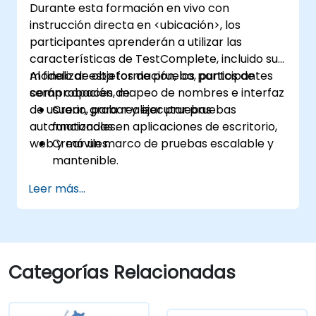
Durante esta formación en vivo con
instrucción directa en <ubicación>, los
participantes aprenderán a utilizar las
características de TestComplete, incluido su
modelo de objetos de prueba, puntos de
Al finalizar esta formación, los participantes
comprobación, mapeo de nombres e interfaz
serán capaces de:
de usuario, para realizar pruebas
Crear, grabar y ejecutar pruebas
automatizadas en aplicaciones de escritorio,
funcionales.
web y móviles.
Crear un marco de pruebas escalable y
mantenible.
Crear puntos de comprobación, adaptar
Leer más...
las pruebas para múltiples dispositivos y
analizar los resultados de las pruebas.
Utilizar las extensiones de scripting de
TestComplete.
Categorías Relacionadas