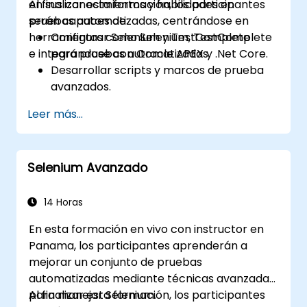
en sus conocimientos y habilidades en
Al finalizar esta formación, los participantes
pruebas automatizadas, centrándose en
serán capaces de:
herramientas como Selenium, TestComplete
Configurar Selenium y TestComplete
e integrándose con Oracle APEX y .Net Core.
para pruebas automatizadas.
Desarrollar scripts y marcos de prueba
avanzados.
Integrar las pruebas automatizadas con
Leer más...
aplicaciones Oracle APEX y .Net Core.
Aplicar técnicas de aprendizaje
automático para mejorar la
Selenium Avanzado
automatización de las pruebas.
Transitar efectivamente de las pruebas
manuales a las automatizadas.
14 Horas
Gestionar proyectos de pruebas
En esta formación en vivo con instructor en
externalizadas y mantener los
Panama, los participantes aprenderán a
estándares de calidad.
mejorar un conjunto de pruebas
automatizadas mediante técnicas avanzadas
para manejar Selenium.
Al finalizar esta formación, los participantes