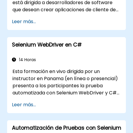
está dirigida a desarrolladores de software
que desean crear aplicaciones de cliente de
escritorio utilizando WPF y C#. Al finalizar este
Leer más...
curso, los participantes serán capaces de:
Aprender y comprender el uso de los
recursos y herramientas de MSDN. Apoyar el
Selenium WebDriver en C#
proceso de desarrollo en Microsoft Visual
Studio. Desarrollar aplicaciones de escritorio
empresariales utilizando la tecnología WPF y
14 Horas
el lenguaje C#.
Esta formación en vivo dirigida por un
instructor en Panama (en línea o presencial)
presenta a los participantes la prueba
automatizada con Selenium WebDriver y C#
en Visual Studio. Si no tiene experiencia con
Leer más...
programación en C# o desea repasarla, le
recomendamos el curso: C# para Ingenieros
de Pruebas Automatizadas.
Automatización de Pruebas con Selenium