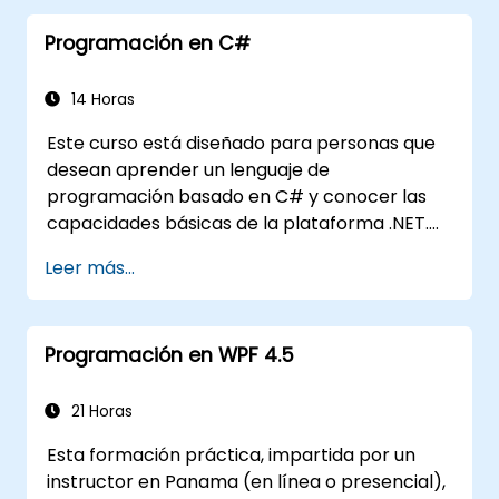
los participantes podrán: Conocer los
Programación en C#
recursos y herramientas de MSDN para
apoyar el proceso de desarrollo, como
Microsoft Visual Studio.
14 Horas
Este curso está diseñado para personas que
desean aprender un lenguaje de
programación basado en C# y conocer las
capacidades básicas de la plataforma .NET.
Durante el curso, los participantes
Leer más...
aprenderán cómo se integra en C#, cómo
configurar el entorno para escribir
programas básicos y utilizar las bibliotecas
Programación en WPF 4.5
estándar.
21 Horas
Esta formación práctica, impartida por un
instructor en Panama (en línea o presencial),