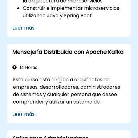
la arquitectura de microservicios.
Construir e implementar microservicios
utilizando Java y Spring Boot.
Implementar el descubrimiento de
Leer más...
servicios, la gestión de configuración y las
puertas de enlace de API (API Gateways).
Asegurar, monitorear y escalar
Mensajería Distribuida con Apache Kafka
microservicios de manera eficaz.
Implementar microservicios utilizando
Docker y Kubernetes.
14 Horas
Este curso está dirigido a arquitectos de
empresas, desarrolladores, administradores
de sistemas y cualquier persona que desee
comprender y utilizar un sistema de
mensajería distribuido de alta capacidad. Si
Leer más...
tiene requisitos más específicos (por ejemplo,
solo el lado de administración de sistemas),
este curso se puede adaptar para ajustarse