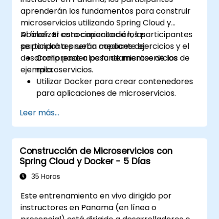
aprenderán los fundamentos para construir
microservicios utilizando Spring Cloud y
Docker. El conocimiento de los participantes
Al finalizar esta capacitación, los
se pondrá a prueba mediante ejercicios y el
participantes serán capaces de:
desarrollo paso a paso de microservicios de
Comprender los fundamentos de los
ejemplo.
microservicios.
Utilizar Docker para crear contenedores
para aplicaciones de microservicios.
Construir e implementar microservicios
Leer más...
en contenedores usando Spring Cloud y
Docker.
Integrar microservicios con servicios de
Construcción de Microservicios con
descubrimiento y la Puerta de Enlace (API
Spring Cloud y Docker - 5 Días
Gateway) de Spring Cloud.
Usar Docker Compose para pruebas de
35 Horas
integración de extremo a extremo.
Este entrenamiento en vivo dirigido por
instructores en Panama (en línea o