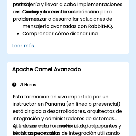
mensajería y llevar a cabo implementaciones
podrán:
avanzadas y tareas de solución de
Configurar el entorno necesario para
problemas.
comenzar a desarrollar soluciones de
mensajería avanzadas con RabbitMQ.
Comprender cómo diseñar una
arquitectura de microservicios distribuida
Leer más...
con RabbitMQ.
Aprender a implementar configuraciones
avanzadas, seguridad, red, alta
Apache Camel Avanzado
disponibilidad y replicación.
Conocer los problemas comunes que se
encuentran en las instalaciones de
21 Horas
RabbitMQ y cómo resolverlos.
Esta formación en vivo impartida por un
Conocer la optimización de memoria, el
instructor en Panama (en línea o presencial)
control de flujo y la afinación avanzada
está dirigida a desarrolladores, arquitectos de
del rendimiento.
integración y administradores de sistemas
Aplicar algunas técnicas avanzadas de
que desean dominar el arte de los patrones y
Al finalizar esta formación, los participantes
solución de problemas.
técnicas avanzadas de integración utilizando
serán capaces de: