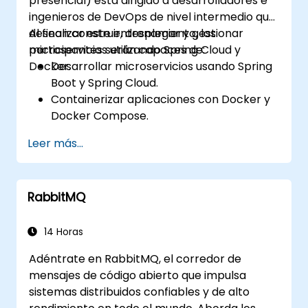
presencial) está dirigido a desarrolladores e
ingenieros de DevOps de nivel intermedio que
desean construir, desplegar y gestionar
Al finalizar este entrenamiento, los
microservicios utilizando Spring Cloud y
participantes serán capaces de:
Docker.
Desarrollar microservicios usando Spring
Boot y Spring Cloud.
Containerizar aplicaciones con Docker y
Docker Compose.
Implementar descubrimiento de
Leer más...
servicios, puertas de enlace API y
comunicación entre servicios.
Monitorear y asegurar microservicios en
RabbitMQ
entornos de producción.
Desplegar y orquestar microservicios
utilizando Kubernetes.
14 Horas
Adéntrate en RabbitMQ, el corredor de
mensajes de código abierto que impulsa
sistemas distribuidos confiables y de alto