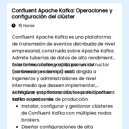
Integración Empresarial (Enterprise
Confluent Apache Kafka: Operaciones y
Integration Patterns) y gestión de
configuración del clúster
transacciones. Guía a los desarrolladores a
través de la configuración práctica de
16 Horas
definiciones de rutas, vinculación de beans,
Confluent Apache Kafka es una plataforma
control de concurrencia y técnicas de
de transmisión de eventos distribuida de nivel
monitorización. Aporta a los profesionales las
empresarial, construida sobre Apache Kafka.
herramientas necesarias para diseñar capas
Admite tuberías de datos de alto rendimiento
de comunicación fiables entre microservicios,
tolerantes a fallos y aplicaciones de
Esta formación impartida por un instructor
optimizando el flujo de datos.
transmisión en tiempo real.
(en línea o presencial) está dirigida a
ingenieros y administradores de nivel
intermedio que deseen implementar,
configurar y optimizar clústeres de Confluent
Al finalizar esta formación, los participantes
Kafka en entornos de producción.
serán capaces de:
Instalar, configurar y gestionar clústeres
de Confluent Kafka con múltiples nodos
brokers.
Diseñar configuraciones de alta