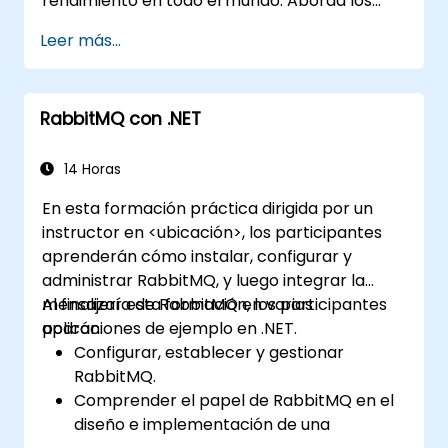
rendimiento en todo el mundo. Aborda los
conceptos fundamentales de los protocolos
Leer más...
AMQP, estrategias de enrutamiento de
mensajes, configuración de clústeres y
configuraciones de alta disponibilidad. Guía a
RabbitMQ con .NET
los participantes en la administración de
colas, la configuración de cargas de trabajo
replicadas, la implementación de
14 Horas
recuperación ante fallos con balanceo de
En esta formación práctica dirigida por un
carga, y la seguridad de intercambios,
instructor en <ubicación>, los participantes
además de la integración con la API REST y los
aprenderán cómo instalar, configurar y
complementos de gestión. Fortalece la
administrar RabbitMQ, y luego integrar la
confianza al desplegar infraestructuras de
mensajería de RabbitMQ en varias
Al finalizar esta formación, los participantes
mensajería de nivel profesional en Linux.
aplicaciones de ejemplo en .NET.
podrán:
Configurar, establecer y gestionar
RabbitMQ.
Comprender el papel de RabbitMQ en el
diseño e implementación de una