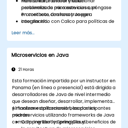
Monitorear, rastrear y solucionar
Para solicitar una formación
problemas de microservicios con
personalizada para este curso, póngase
Prometheus, Grafana y Jaeger.
en contacto con nosotros para
Integrar Istio con Calico para políticas de
coordinarlo.
red avanzadas y seguridad.
Leer más...
Microservicios en Java
21 Horas
Esta formación impartida por un instructor en
Panama (en línea o presencial) está dirigida a
desarrolladores de Java de nivel intermedio
que desean diseñar, desarrollar, implementar
y mantener aplicaciones basadas en
Al finalizar esta formación, los participantes
microservicios utilizando frameworks de Java
podrán:
como Spring Boot y Spring Cloud.
Comprender los principios y beneficios de