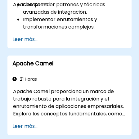
Apache Camel.
Comprender patrones y técnicas
avanzadas de integración.
Implementar enrutamientos y
transformaciones complejos.
Optimizar el rendimiento y la
Leer más...
escalabilidad.
Gestionar errores y excepciones en
escenarios de integración complejos.
Apache Camel
Integrar Apache Camel con diversas
tecnologías y plataformas.
21 Horas
Apache Camel proporciona un marco de
trabajo robusto para la integración y el
enrutamiento de aplicaciones empresariales.
Explora los conceptos fundamentales, como
el enrutamiento, la transformación de
Leer más...
mensajes, estrategias de manejo de errores,
conectores de componentes, Patrones de