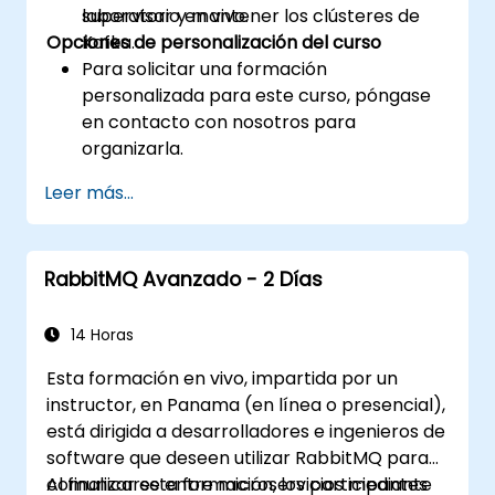
supervisar y mantener los clústeres de
laboratorio en vivo.
Opciones de personalización del curso
Kafka.
Para solicitar una formación
personalizada para este curso, póngase
en contacto con nosotros para
organizarla.
Leer más...
RabbitMQ Avanzado - 2 Días
14 Horas
Esta formación en vivo, impartida por un
instructor, en Panama (en línea o presencial),
está dirigida a desarrolladores e ingenieros de
software que deseen utilizar RabbitMQ para
comunicarse entre microservicios mediante
Al finalizar esta formación, los participantes