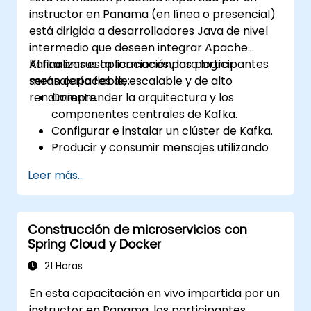
instructor en Panama (en línea o presencial)
está dirigida a desarrolladores Java de nivel
intermedio que deseen integrar Apache
Kafka en sus aplicaciones para lograr
Al finalizar esta formación, los participantes
mensajería fiable, escalable y de alto
serán capaces de:
rendimiento.
Comprender la arquitectura y los
componentes centrales de Kafka.
Configurar e instalar un clúster de Kafka.
Producir y consumir mensajes utilizando
Java.
Leer más...
Implementar Kafka Streams para el
procesamiento de datos en tiempo real.
Garantizar la tolerancia a fallos y la
Construcción de microservicios con
escalabilidad en las aplicaciones Kafka.
Spring Cloud y Docker
21 Horas
En esta capacitación en vivo impartida por un
instructor en Panama, los participantes