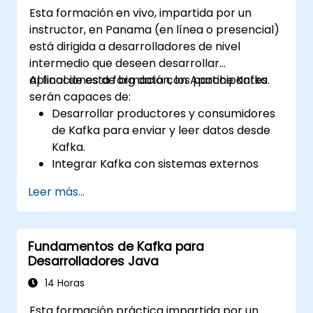
Esta formación en vivo, impartida por un
instructor, en Panama (en línea o presencial)
está dirigida a desarrolladores de nivel
intermedio que deseen desarrollar
aplicaciones de big data con Apache Kafka.
Al final de esta formación, los participantes
serán capaces de:
Desarrollar productores y consumidores
de Kafka para enviar y leer datos desde
Kafka.
Integrar Kafka con sistemas externos
mediante Kafka Connect.
Leer más...
Escribir aplicaciones de streaming con
Kafka Streams y ksqlDB.
Integrar una aplicación cliente de Kafka
Fundamentos de Kafka para
con Confluent Cloud para despliegues
Desarrolladores Java
basados en la nube.
Adquirir experiencia práctica mediante
14 Horas
ejercicios prácticos y casos de uso reales.
Esta formación práctica impartida por un