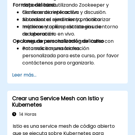
Formato del curso
disponibilidad utilizando Zookeeper y
técnicas de replicación.
Conferencia interactiva y discusión.
Sintonizar el rendimiento, monitorizar
Abundantes ejercicios y práctica.
métricas y aplicar estrategias de
Implementación práctica en un entorno
recuperación.
de laboratorio en vivo.
Opciones de personalización del curso
Asegurar, escalar e integrar Kafka con
entornos empresariales.
Para solicitar una formación
personalizada para este curso, por favor
contáctenos para organizarlo.
Leer más...
Crear una Service Mesh con Istio y
Kubernetes
14 Horas
Istio es una service mesh de código abierto
que se ejecuta sobre Kubernetes para