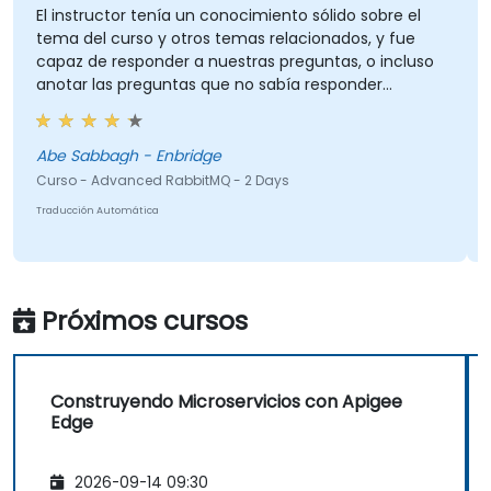
El instructor tenía un conocimiento sólido sobre el
L
tema del curso y otros temas relacionados, y fue
capaz de responder a nuestras preguntas, o incluso
i
anotar las preguntas que no sabía responder
inmediatamente y nos respondió más tarde.
Abe Sabbagh - Enbridge
C
Curso - Advanced RabbitMQ - 2 Days
T
Traducción Automática
Próximos cursos
Construyendo Microservicios con Apigee
Edge
2026-09-14 09:30