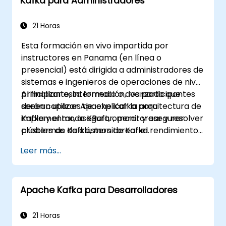
Kafka para Administradores
mejor a sus necesidades.
21 Horas
Esta formación en vivo impartida por
instructores en Panama (en línea o
presencial) está dirigida a administradores de
sistemas e ingenieros de operaciones de nivel
principiante, intermedio o avanzado que
Al finalizar esta formación, los participantes
desean utilizar Apache Kafka para
serán capaces de: explicar la arquitectura de
implementar, asegurar, monitorear y resolver
Kafka y el modo KRaft, operar y asegurar
problemas de clústers de Kafka.
clústers de Kafka, monitorear el rendimiento
y la fiabilidad, y resolver problemas comunes
Leer más...
en producción.
Apache Kafka para Desarrolladores
21 Horas