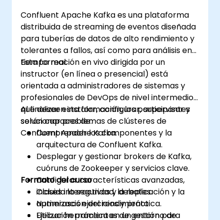
Confluent Apache Kafka es una plataforma
distribuida de streaming de eventos diseñada
para tuberías de datos de alto rendimiento y
tolerantes a fallos, así como para análisis en
tiempo real.
Esta formación en vivo dirigida por un
instructor (en línea o presencial) está
orientada a administradores de sistemas y
profesionales de DevOps de nivel intermedio
que deseen instalar, configurar, supervisar y
Al finalizar esta formación, los participantes
solucionar problemas de clústeres de
serán capaces de:
Confluent Apache Kafka.
Comprender los componentes y la
arquitectura de Confluent Kafka.
Desplegar y gestionar brokers de Kafka,
cuóruns de Zookeeper y servicios clave.
Formato del curso
Configurar características avanzadas,
incluida la seguridad, la replicación y la
Clases interactivas y debates.
optimización del rendimiento.
Numerosos ejercicios y práctica.
Utilizar herramientas de gestión para
Ejecución práctica en un entorno de