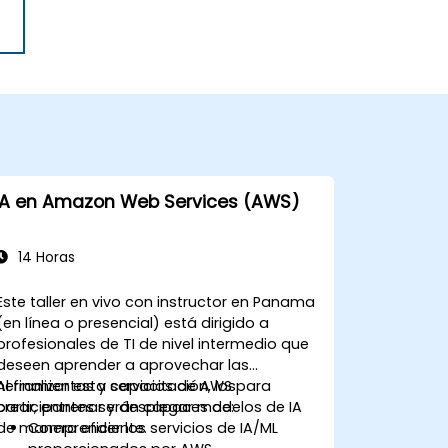
IA en Amazon Web Services (AWS)
14 Horas
Este taller en vivo con instructor en Panama
(en línea o presencial) está dirigido a
profesionales de TI de nivel intermedio que
deseen aprender a aprovechar las
herramientas y servicios de AWS para
Al finalizar esta capacitación, los
crear, entrenar y desplegar modelos de IA
participantes serán capaces de:
de manera eficiente.
Comprender los servicios de IA/ML