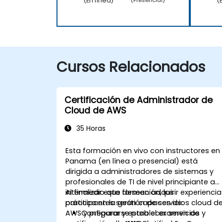
(En línea)
(
(Presencial)
Cursos Relacionados
Certificación de Administrador de
Cloud de AWS
35 Horas
Esta formación en vivo con instructores en
Panama (en línea o presencial) está
dirigida a administradores de sistemas y
profesionales de TI de nivel principiante a
intermedio que deseen adquirir experiencia
Al finalizar esta formación, los
práctica en la gestión de servicios cloud d
participantes serán capaces de:
AWS y prepararse para el examen de
Configurar y establecer servicios y