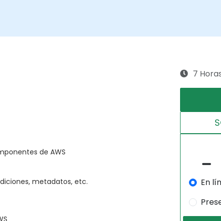
7 Hora
S
componentes de AWS
En lí
diciones, metadatos, etc.
Pres
AWS