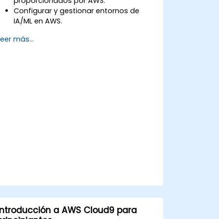
proporcionados por AWS.
Configurar y gestionar entornos de
IA/ML en AWS.
Obtener experiencia práctica en la
Leer más...
creación, entrenamiento y despliegue
de modelos de IA utilizando Amazon
SageMaker.
Aprender a utilizar diversos servicios de
IA de AWS para casos de uso
específicos.
Introducción a AWS Cloud9 para