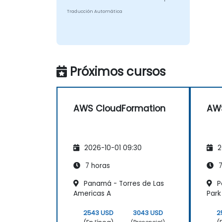
Traducción Automática
Próximos cursos
AWS CloudFormation
AWS
2026-10-01 09:30
2
7 horas
7
Panamá - Torres de Las
P
Americas A
Park
2543 USD
3043 USD
2