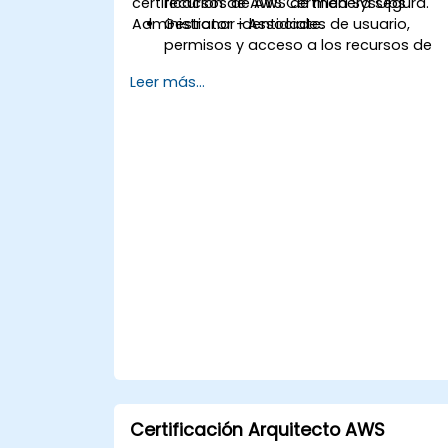
certificación de AWS Certified SysOps
recursos de AWS de manera segura.
Administrator - Associate.
Gestionar identidades de usuario,
permisos y acceso a los recursos de
AWS.
Leer más...
Diseñar e implementar sistemas
escalables, de alta disponibilidad y
tolerantes a fallos en AWS.
Implementar y gestionar el flujo de
datos hacia y desde AWS.
Optimizar el uso de los servicios de
AWS para garantizar un
funcionamiento eficiente y la gestión
de costos.
Certificación Arquitecto AWS