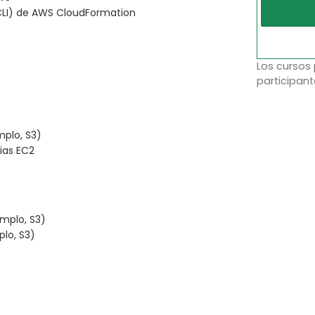
(CLI) de AWS CloudFormation
Los cursos
participant
mplo, S3)
ias EC2
emplo, S3)
plo, S3)