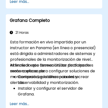
Leer más...
visualización de datos.
Utilizar el Lenguaje de Consultas de
Grafana para realizar consultas
Grafana Completo
complejas.
Aprender las mejores prácticas para
escalar Grafana, optimizar el rendimiento
21 Horas
y garantizar una alta disponibilidad.
Esta formación en vivo impartida por un
instructor en Panama (en línea o presencial)
está dirigida a administradores de sistemas y
profesionales de la monitorización de nivel
intermedio que deseen utilizar Grafana de
Al finalizar esta formación, los participantes
manera eficaz para configurar soluciones de
serán capaces de:
monitorización, gestionar paneles y crear
Comprender la diferencia entre
alertas.
observabilidad y monitorización.
Instalar y configurar el servidor de
Grafana.
Configurar y conectar diversas fuentes
Leer más...
de datos, como Prometheus, InfluxDB y