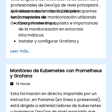
profesionales de DevOps de nivel principiante
que desean desarrollar habilidades
Al finalizar esta formación, los participantes
fundamentales de monitorización utilizando
serán capaces de:
Grafana y Prometheus.
Comprender el propósito e importancia
de la monitorización en entornos
informáticos.
Instalar y configurar Grafana y
Prometheus para tareas básicas de
Leer más...
monitorización.
Crear paneles simples y alertas para
visualizar el rendimiento del sistema.
Monitoreo de Kubernetes con Prometheus
Aplicar las mejores prácticas para la
y Grafana
monitorización de la disponibilidad y el
rendimiento de los sistemas.
14 Horas
Esta formación en directo, impartida por un
instructor, en Panama (en línea o presencial),
está dirigida a administradores de Kubernetes
y ingenieros DevOps de nivel avanzado que