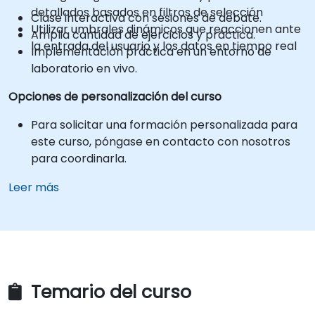
detallados basados en filtros de selección
Clase interactiva con sesiones de debate.
Utilizar umbrales dinámicos que reaccionen ante
Amplia cantidad de ejercicios y práctica.
la entrada del usuario y los datos en tiempo real
Implementación práctica en un entorno de
laboratorio en vivo.
Opciones de personalización del curso
Para solicitar una formación personalizada para
este curso, póngase en contacto con nosotros
para coordinarla.
Leer más
Temario del curso