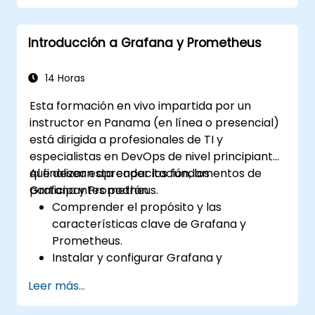
ElasticSearch.
Crear, gestionar y personalizar paneles y
Introducción a Grafana y Prometheus
gráficos.
Utilizar variables y consultas para crear
paneles dinámicos.
14 Horas
Configurar notificaciones y alertas a
Esta formación en vivo impartida por un
través de Grafana.
instructor en Panama (en línea o presencial)
Instalar y gestionar complementos para
está dirigida a profesionales de TI y
ampliar la funcionalidad de Grafana.
especialistas en DevOps de nivel principiante
que desean aprender los fundamentos de
Al finalizar esta capacitación, los
Grafana y Prometheus.
participantes podrán:
Comprender el propósito y las
características clave de Grafana y
Prometheus.
Instalar y configurar Grafana y
Prometheus en un entorno Linux.
Leer más...
Configurar fuentes de datos básicas y
paneles (dashboards) en Grafana.