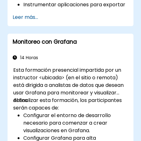
Instrumentar aplicaciones para exportar
métricas personalizadas a Prometheus.
Leer más...
Crear y configurar paneles en Grafana
para visualizar las métricas
personalizadas.
Monitoreo con Grafana
Aplicar las mejores prácticas para
integrar el monitoreo en el ciclo de
desarrollo.
14 Horas
Esta formación presencial impartida por un
instructor <ubicada> (en el sitio o remota)
está dirigida a analistas de datos que desean
usar Grafana para monitorear y visualizar
datos.
Al finalizar esta formación, los participantes
serán capaces de:
Configurar el entorno de desarrollo
necesario para comenzar a crear
visualizaciones en Grafana.
Configurar Grafana para alta