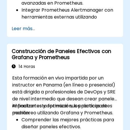
avanzadas en Prometheus.
Integrar Prometheus Alertmanager con
herramientas externas utilizando
webhooks.
Leer más...
Automatizar respuestas a las alertas
para una resolución más rápida de
problemas.
Construcción de Paneles Efectivos con
Utilizar Grafana para visualizar y
Grafana y Prometheus
gestionar las alertas de manera efectiva.
14 Horas
Esta formación en vivo impartida por un
instructor en Panama (en línea o presencial)
está dirigida a profesionales de DevOps y SRE
de nivel intermedio que desean crear paneles
impactantes y optimizar sus prácticas de
Al finalizar esta formación, los participantes
monitoreo utilizando Grafana y Prometheus.
podrán:
Comprender las mejores prácticas para
diseñar paneles efectivos.