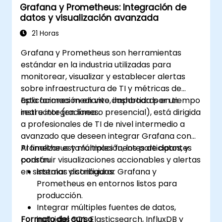
Grafana y Prometheus: Integración de
la nube y sus integraciones para
datos y visualización avanzada
garantizar la escalabilidad del monitoreo.
21 Horas
Grafana y Prometheus son herramientas
estándar en la industria utilizadas para
monitorear, visualizar y establecer alertas
sobre infraestructura de TI y métricas de
aplicaciones mediante dashboards en tiempo
Esta formación en vivo, impartida por un
real e integraciones.
instructor (en línea o presencial), está dirigida
a profesionales de TI de nivel intermedio a
avanzado que deseen integrar Grafana con
Prometheus y múltiples fuentes de datos, y
Al finalizar esta formación, los participantes
construir visualizaciones accionables y alertas
podrán:
en sistemas distribuidos.
Instalar y configurar Grafana y
Prometheus en entornos listos para
producción.
Integrar múltiples fuentes de datos,
Formato del curso
incluidas SQL, Elasticsearch, InfluxDB y