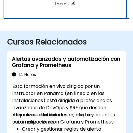
(Presencial)
Cursos Relacionados
Alertas avanzadas y automatización con
Grafana y Prometheus
14 Horas
Esta formación en vivo dirigida por un
instructor en Panama (en línea o en las
instalaciones) está dirigida a profesionales
avanzados de DevOps y SRE que deseen
mejorar sus habilidades de alerta y
Al finalizar esta formación, los participantes
automatización con Grafana y Prometheus.
serán capaces de:
Crear y gestionar reglas de alerta