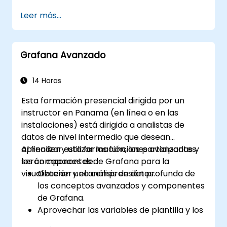
disponibilidad.
Leer más...
Personalizar paneles y cuadros
(dashboards) con datos.
Configurar un proxy inverso para
Grafana Avanzado
velocidades de carga rápidas.
14 Horas
Esta formación presencial dirigida por un
instructor en Panama (en línea o en las
instalaciones) está dirigida a analistas de
datos de nivel intermedio que desean
aprender y utilizar las funciones avanzadas y
Al finalizar esta formación, los participantes
los componentes de Grafana para la
serán capaces de:
visualización y el análisis de datos.
Obtener una comprensión profunda de
los conceptos avanzados y componentes
de Grafana.
Aprovechar las variables de plantilla y los
paneles dinámicos para mejorar la