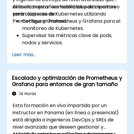
deseen mejorar sus habilidades de monitoreo
Al finalizar esta formación, los participantes
para clústeres de Kubernetes utilizando
serán capaces de:
Prometheus y Grafana.
Configurar Prometheus y Grafana para el
monitoreo de Kubernetes.
Supervisar las métricas clave de pods,
nodos y servicios.
Crear paneles dinámicos para visualizar
Leer más...
el estado y el rendimiento del clúster.
Implementar estrategias de alertas para
la resolución proactiva de incidencias.
Escalado y optimización de Prometheus y
Aplicar las mejores prácticas para
Grafana para entornos de gran tamaño
escalar soluciones de monitoreo en
entornos de Kubernetes.
14 Horas
Esta formación en vivo impartida por un
instructor en Panama (en línea o presencial)
está dirigida a ingenieros DevOps y SREs de
nivel avanzado que deseen gestionar y