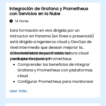
Monitorear métricas del sistema y
Integración de Grafana y Prometheus
visualizar datos utilizando Prometheus.
con Servicios en la Nube
14 Horas
Esta formación en vivo dirigida por un
instructor en Panama (en línea o presencial)
está dirigida a ingenieros cloud y DevOps de
nivel intermedio que desean mejorar la
observabilidad de su infraestructura cloud
Al finalizar esta capacitación, los
mediante Grafana y Prometheus.
participantes podrán:
Comprender los beneficios de integrar
Grafana y Prometheus con plataformas
cloud.
Configurar Prometheus para monitorear
recursos en la nube.
Leer más...
Configurar Grafana para visualizar las
métricas de los servicios cloud.
Aprovechar las herramientas nativas de