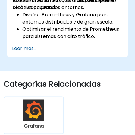
escalar Prometheus y Grafana de manera
Al finalizar esta formación, los participantes
efectiva en grandes entornos.
serán capaces de:
Diseñar Prometheus y Grafana para
entornos distribuidos y de gran escala.
Optimizar el rendimiento de Prometheus
para sistemas con alto tráfico.
Configurar Grafana para grandes
Leer más...
conjuntos de datos y visualizaciones
complejas.
Implementar estrategias avanzadas de
resolución de problemas y escalabilidad.
Categorías Relacionadas
Grafana