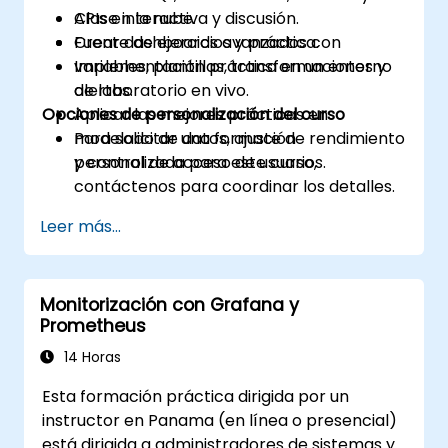
APIs en la nube.
Clase interactiva y discusión.
Crear dashboards avanzados con
Fuente de ejercicios y práctica.
variables, plantillas, transformaciones y
Implementación práctica en un entorno
alertas.
de laboratorio en vivo.
Opciones de personalización del curso
Aplicar las mejores prácticas en
modelado de datos, ajuste de rendimiento
Para solicitar una formación
y control de acceso de usuarios.
personalizada para este curso,
contáctenos para coordinar los detalles.
Leer más...
Monitorización con Grafana y
Prometheus
14 Horas
Esta formación práctica dirigida por un
instructor en Panama (en línea o presencial)
está dirigida a administradores de sistemas y