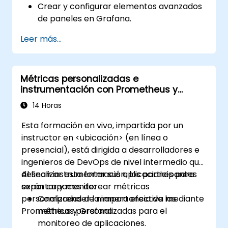
Crear y configurar elementos avanzados
de paneles en Grafana.
Aprovechar el sistema de plantillas de
Leer más...
Grafana para crear paneles dinámicos y
reutilizables.
Implementar mecanismos de alerta para
Métricas personalizadas e
mejorar la conciencia operativa.
instrumentación con Prometheus y
Grafana
14 Horas
Esta formación en vivo, impartida por un
instructor en <ubicación> (en línea o
presencial), está dirigida a desarrolladores e
ingenieros de DevOps de nivel intermedio que
desean instrumentar sus aplicaciones para
Al finalizar esta formación, los participantes
exportar y monitorear métricas
serán capaces de:
personalizadas de manera efectiva mediante
Comprender la importancia de las
Prometheus y Grafana.
métricas personalizadas para el
monitoreo de aplicaciones.