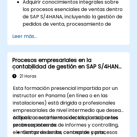
Adquirir conocimientos integrales sobre
los procesos esenciales de ventas dentro
de SAP S/4HANA, incluyendo la gestión de
pedidos de venta, procesamiento de
entregas, envío y facturación.
Leer más...
Aprender a crear y gestionar
documentos comerciales como pedidos
de venta, presupuestos y devoluciones, y
Procesos empresariales en la
entender cómo configurar varios tipos de
contabilidad de gestión en SAP S/4HANA
documentos y categorías de elementos.
(S4F20)
Gestionar la facturación y las facturas.
21 Horas
Aprender a utilizar analítica integrada en
Esta formación presencial impartida por un
SAP S/4HANA para monitorear y mejorar
instructor en Panama (en línea o en las
el rendimiento de ventas, mediante
instalaciones) está dirigida a profesionales
informes estándar e KPIs.
empresariales de nivel intermedio que desean
adquirir conocimientos detallados sobre los
Al finalizar esta formación, los participantes
procesos internos de informes y controlling,
serán capaces de:
elementos de coste, centros de coste,
Comprender los conceptos y procesos