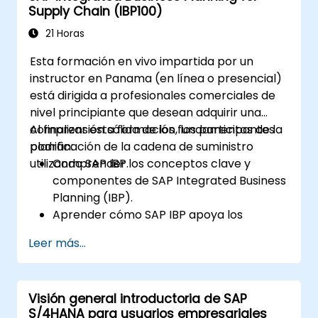
Supply Chain (IBP100)
Realizar tareas financieras básicas,
incluido el cierre, la generación de
21 Horas
informes y el análisis dentro de SAP
Esta formación en vivo impartida por un
S/4HANA.
instructor en Panama (en línea o presencial)
está dirigida a profesionales comerciales de
nivel principiante que desean adquirir una
comprensión sólida de los fundamentos de la
Al finalizar esta formación, los participantes
planificación de la cadena de suministro
podrán:
utilizando SAP IBP.
Comprender los conceptos clave y
componentes de SAP Integrated Business
Planning (IBP).
Aprender cómo SAP IBP apoya los
procesos de planificación integrada de la
Leer más...
cadena de suministro.
Explorar los distintos módulos de SAP IBP
y sus funcionalidades.
Visión general introductoria de SAP
Obtener experiencia práctica con la
S/4HANA para usuarios empresariales
interfaz de usuario y las herramientas de