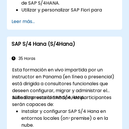
de SAP S/4HANA.
Utilizar y personalizar SAP Fiori para
mejorar la experiencia del usuario.
Leer más...
Identificar mejoras clave en los procesos
de finanzas, logística y otros módulos.
Comprender la integración, el análisis y
SAP S/4 Hana (S/4Hana)
las innovaciones futuras para apoyar las
implementaciones de SAP.
35 Horas
Esta formación en vivo impartida por un
instructor en Panama (en línea o presencial)
está dirigida a consultores funcionales que
deseen configurar, migrar y administrar el
Suite Empresarial SAP S/4 HANA.
Al finalizar esta formación, los participantes
serán capaces de:
Instalar y configurar SAP S/4 Hana en
entornos locales (on-premise) o en la
nube.