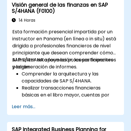
Visión general de las finanzas en SAP
S/4HANA (F0100)
14 Horas
Esta formación presencial impartida por un
instructor en Panama (en línea o in situ) está
dirigida a profesionales financieros de nivel
principiante que desean comprender cómo
SAP S/4HANA apoya los procesos financieros
Al finalizar esta formación, los participantes
y la generación de informes.
podrán:
Comprender la arquitectura y las
capacidades de SAP S/4HANA.
Realizar transacciones financieras
básicas en el libro mayor, cuentas por
pagar y cuentas por cobrar.
Leer más...
Trabajar con centros de coste, centros
de beneficio y órdenes internas.
Comprender los procesos integrados de
SAP Integrated Business Planning for
planificación financiera en SAP S/4HANA.