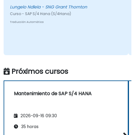
ngelo Ndlela - SNG Grant Thornton
rso - SAP S/4 Hana (S/4Hana)
Curso -
aducción Automática
Próximos cursos
Mantenimiento de SAP S/4 HANA
2026-09-16 09:30
35 horas