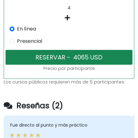
En línea
Presencial
Precio por participante
Los cursos públicos requieren más de 5 participantes.
Reseñas (2)
e directo al punto y más práctico
La inte
experi