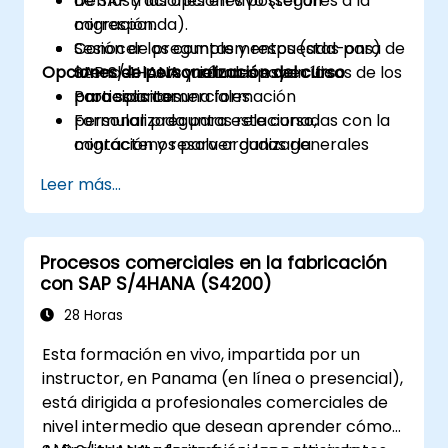
de SAP y las opciones posteriores a la
Demostraciones en vivo (según
migración.
corresponda).
Conocer los complementos (add-ons) de
Sesión de preguntas y respuestas para
Opciones de personalización del curso
SAP S/4HANA y cómo apoyan los
atender las inquietudes específicas de los
procesos comerciales.
participantes.
Para solicitar una formación
Formular preguntas relacionadas con la
personalizada para este curso,
migración y resolver dudas generales
contáctenos para organizarla.
sobre SAP.
Leer más...
Procesos comerciales en la fabricación
con SAP S/4HANA (S4200)
28 Horas
Esta formación en vivo, impartida por un
instructor, en Panama (en línea o presencial),
está dirigida a profesionales comerciales de
nivel intermedio que desean aprender cómo