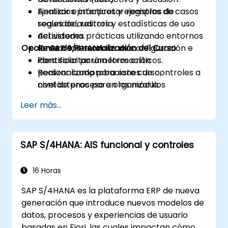
Analizar e interpretar registros de
Ejercicios prácticos y ejemplos de casos
seguridad, rastros y estadísticas de uso
reales de auditoría.
del sistema.
Actividades prácticas utilizando entornos
Opciones de Personalización del Curso
Revisar los cambios de configuración e
de SAP S/4HANA en vivo.
identificar parámetros críticos.
Para solicitar una formación
Realizar comprobaciones de controles a
personalizada para este curso,
nivel de proceso en los módulos
contáctenos para organizarla.
FI/MM/SD/BP.
Leer más...
Documentar la evidencia de auditoría y
preparar informes estructurados de
auditoría.
SAP S/4HANA: AIS funcional y controles
16 Horas
SAP S/4HANA es la plataforma ERP de nueva
generación que introduce nuevos modelos de
datos, procesos y experiencias de usuario
basadas en Fiori, las cuales impactan cómo