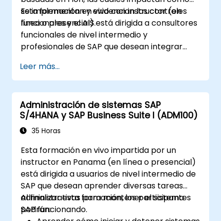
se implementan y evidencian los controles
Esta formación en vivo con instructor (en
funcionales y el AIS.
línea o presencial) está dirigida a consultores
funcionales de nivel intermedio y
profesionales de SAP que desean integrar
prácticas de AIS y controles en los procesos
Leer más...
FI/MM/SD/BP, diseñar y probar controles, y
generar evidencia lista para auditorías.
Administración de sistemas SAP
S/4HANA y SAP Business Suite I (ADM100)
35 Horas
Esta formación en vivo impartida por un
instructor en Panama (en línea o presencial)
está dirigida a usuarios de nivel intermedio de
SAP que desean aprender diversas tareas
administrativas para mantener el sistema
Al finalizar esta formación, los participantes
SAP funcionando.
podrán: