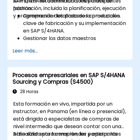
SAP S/4HANA admite funciones clave de
Al finalizar esta formación, los participantes
fabricación, incluida la planificación, ejecución
podrán:
y programación detallada de la producción.
Comprender los procesos comerciales
clave de fabricación y su implementación
en SAP S/4HANA.
Gestionar los datos maestros
relacionados con la fabricación, como las
Leer más...
listas de materiales (BOM), centros de
trabajo y versiones de producción.
Ejecutar la planificación de la producción,
Procesos empresariales en SAP S/4HANA
la planificación de las necesidades de
Sourcing y Compras (S4500)
material y la planificación de
capacidades en SAP S/4HANA.
28 Horas
Executar y supervisar órdenes de
Esta formación en vivo, impartida por un
producción, incluyendo gestión de calidad
instructor, en Panama (en línea o presencial),
y control en el taller.
está dirigida a especialistas de compras de
Analizar datos de producción y generar
nivel intermedio que desean contar con una
informes para la toma de decisiones
base sólida para comprender y operar los
Al finalizar esta formación, los participantes
utilizando las herramientas de SAP