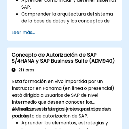
Aprender cómo iniciar y detener sistemas
SAP.
Comprender la arquitectura del sistema
de la base de datos y los conceptos de
administración de usuarios.
Leer más...
Configurar sistemas y crear destinos RFC.
Programar y supervisar trabajos en
segundo plano.
Concepto de Autorización de SAP
S/4HANA y SAP Business Suite (ADM940)
21 Horas
Esta formación en vivo impartida por un
instructor en Panama (en línea o presencial)
está dirigida a usuarios de SAP de nivel
intermedio que deseen conocer los
elementos, estrategias y herramientas del
Al finalizar esta formación, los participantes
concepto de autorización de SAP.
podrán:
Aprender los elementos, estrategias y