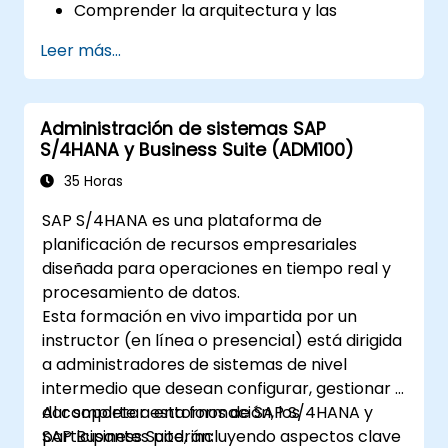
Comprender la arquitectura y las
capacidades de SAP S/4 Hana
Leer más...
Migrar desde versiones existentes del
Suite Empresarial SAP a SAP S/4 Hana
Comprender cómo se implementa la
Administración de sistemas SAP
seguridad en SAP S/4 Hana
S/4HANA y Business Suite (ADM100)
Mejorar la movilidad de las aplicaciones
SAP utilizando SAP Fiori
35 Horas
Probar, depurar y desplegar SAP S/4
SAP S/4HANA es una plataforma de
Hana en producción
planificación de recursos empresariales
Explorar cómo SAP S/4 se puede integrar
diseñada para operaciones en tiempo real y
con SAP S/4 Cloud para ofrecer una
procesamiento de datos.
solución empresarial integral.
Esta formación en vivo impartida por un
instructor (en línea o presencial) está dirigida
a administradores de sistemas de nivel
intermedio que desean configurar, gestionar y
dar soporte a entornos de SAP S/4HANA y
Al completar esta formación, los
SAP Business Suite, incluyendo aspectos clave
participantes podrán: