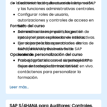
de la administración de usuarios e impresión.
Gestionar la arquitectura del sistema SAP
y las funciones administrativas centrales.
Configurar roles de usuario,
autorizaciones y controles de acceso en
Formato del curso
SAP.
Administrar la impresión, la gestión de
Demostraciones impartidas por el
spool y el procesamiento de salidas.
instructor con explicaciones interactivas.
Dar soporte a las operaciones diarias de
Ejercicios prácticos centrados en
SAP S/4HANA y Business Suite.
escenarios administrativos de SAP
Opciones de personalización del curso
realistas.
Trabajo práctico con el sistema dentro
Para adaptar el curso a su paisaje SAP o
de un entorno de formación SAP en vivo.
flujos de trabajo administrativos,
contáctenos para personalizar la
formación.
Leer más...
SAP S/4HANA para Auditores: Controles,