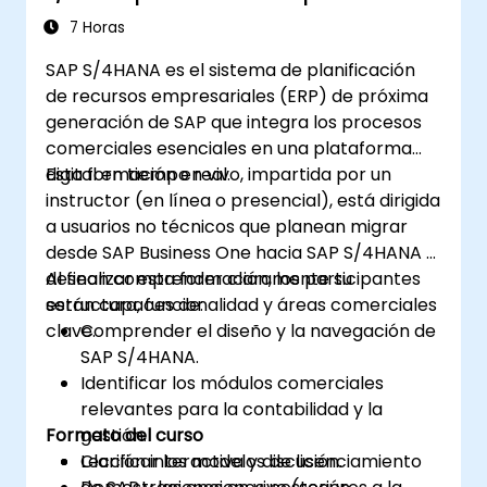
SAP IBP.
7 Horas
SAP S/4HANA es el sistema de planificación
de recursos empresariales (ERP) de próxima
generación de SAP que integra los procesos
comerciales esenciales en una plataforma
digital en tiempo real.
Esta formación en vivo, impartida por un
instructor (en línea o presencial), está dirigida
a usuarios no técnicos que planean migrar
desde SAP Business One hacia SAP S/4HANA y
desean comprender claramente su
Al finalizar esta formación, los participantes
estructura, funcionalidad y áreas comerciales
serán capaces de:
clave.
Comprender el diseño y la navegación de
SAP S/4HANA.
Identificar los módulos comerciales
relevantes para la contabilidad y la
Formato del curso
gestión.
Clarificar los modelos de licenciamiento
Lección interactiva y discusión.