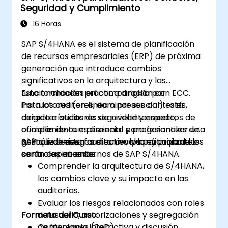
Seguridad y Cumplimiento
16 Horas
SAP S/4HANA es el sistema de planificación
de recursos empresariales (ERP) de próxima
generación que introduce cambios
significativos en la arquitectura y las
funcionalidades en comparación con ECC.
Esta formación práctica dirigida por
Para los auditores, dominar sus controles,
instructores (en línea o presencial) está
características de seguridad y aspectos de
dirigida a auditores de nivel intermedio,
cumplimiento es esencial para garantizar una
oficiales de cumplimiento y profesionales de
gestión de riesgos efectiva y la eficacia de los
SAP que deseen auditar, evaluar y probar los
Al finalizar esta formación, los participantes
controles internos.
controles en entornos de SAP S/4HANA.
serán capaces de:
Comprender la arquitectura de S/4HANA,
los cambios clave y su impacto en las
auditorías.
Evaluar los riesgos relacionados con roles
Formato del Curso
de usuario, autorizaciones y segregación
de funciones (SoD).
Conferencia interactiva y discusión.