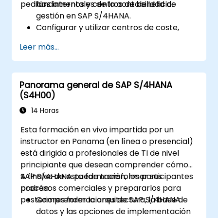
pedidos internos y centros de beneficio.
fundamentales de la contabilidad de
gestión en SAP S/4HANA.
Configurar y utilizar centros de coste,
pedidos internos, centros de beneficio y
Leer más...
análisis de rentabilidad.
Adquirir competencia en el uso de
aplicaciones SAP Fiori para informes de
Panorama general de SAP S/4HANA
contabilidad financiera y de gestión.
(S4H00)
14 Horas
Esta formación en vivo impartida por un
instructor en Panama (en línea o presencial)
está dirigida a profesionales de TI de nivel
principiante que desean comprender cómo
SAP S/4HANA puede transformar sus
A finales de esta formación, los participantes
procesos comerciales y prepararlos para
podrán:
posteriores formaciones de SAP S/4HANA.
Comprender la arquitectura, la base de
datos y las opciones de implementación