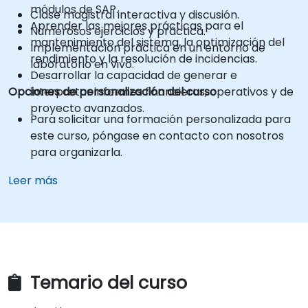
módulos de SAP.
Clase magistral interactiva y discusión.
Aprender las mejores prácticas para el
Numerosos ejercicios y práctica.
mantenimiento del sistema, la optimización del
Implementación práctica en un entorno de
rendimiento y la resolución de incidencias.
laboratorio en vivo.
Desarrollar la capacidad de generar e
Opciones de personalización del curso
interpretar informes financieros, operativos y de
proyecto avanzados.
Para solicitar una formación personalizada para
este curso, póngase en contacto con nosotros
para organizarla.
Leer más
Temario del curso