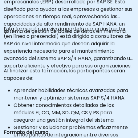
empresariales (ERP) desarrollado por SAP SE. Está
diseñado para ayudar a las empresas a gestionar sus
operaciones en tiempo real, aprovechando las
capacidades de alto rendimiento de SAP HANA, un
Esta formación en vivo impartida por un instructor
sistema de gestión de bases de datos en memoria.
(en línea o presencial) está dirigida a consultores de
SAP de nivel intermedio que desean adquirir la
experiencia necesaria para el mantenimiento
avanzado del sistema SAP S/4 HANA, garantizando un
soporte eficiente y efectivo para sus organizaciones.
Al finalizar esta formación, los participantes serán
capaces de:
Aprender habilidades técnicas avanzadas para
mantener y optimizar sistemas SAP S/4 HANA.
Obtener conocimientos detallados de los
módulos FI, CO, MM, SD, QM, CS y PS para
asegurar una gestión integral del sistema.
Gestionar y solucionar problemas eficazmente
Formato del curso
en los puntos de integración entre diversos