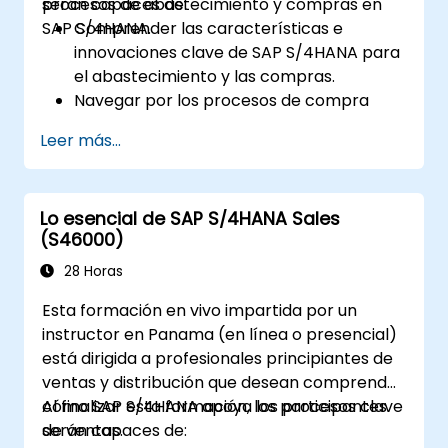
procesos de abastecimiento y compras en
serán capaces de:
S/4HANA.
SAP S/4HANA.
Comprender las características e
innovaciones clave de SAP S/4HANA para
el abastecimiento y las compras.
Navegar por los procesos de compra
dentro de SAP S/4HANA, incluidas las
Leer más...
compras basadas en existencias y
consumo.
Gestionar los datos maestros
Lo esencial de SAP S/4HANA Sales
relacionados con las compras, incluyendo
(S46000)
los registros maestros de materiales y
proveedores.
28 Horas
Ejecutar procesos de compra como
Esta formación en vivo impartida por un
solicitudes de compra, órdenes de
instructor en Panama (en línea o presencial)
compra y recibos de mercancías.
está dirigida a profesionales principiantes de
Analizar los datos de compras utilizando
ventas y distribución que desean comprender
aplicaciones SAP Fiori e indicadores clave
cómo SAP S/4HANA apoya los procesos clave
Al finalizar esta formación, los participantes
de rendimiento (KPI) relacionados con las
de ventas.
serán capaces de:
compras.