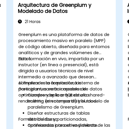
s
Arquitectura de Greenplum y
Modelado de Datos
21 Horas
Greenplum es una plataforma de datos de
procesamiento masivo en paralelo (MPP)
de código abierto, diseñada para entornos
analíticos y de grandes volúmenes de
datos.
Esta formación en vivo, impartida por un
instructor (en línea o presencial), está
dirigida a usuarios técnicos de nivel
intermedio a avanzado que desean
comprender la arquitectura interna de
Al finalizar esta formación, los
Greenplum, construir modelos de datos
participantes serán capaces de:
optimizados y aplicar SQL de alto
Comprender la arquitectura shared-
rendimiento en entornos distribuidos.
nothing (sin compartir) y el modelo de
paralelismo de Greenplum.
Diseñar estructuras de tablas
Formato del Curso
distribuidas y particionadas,
optimizadas para el rendimiento de las
Conferencia interactiva y debate.