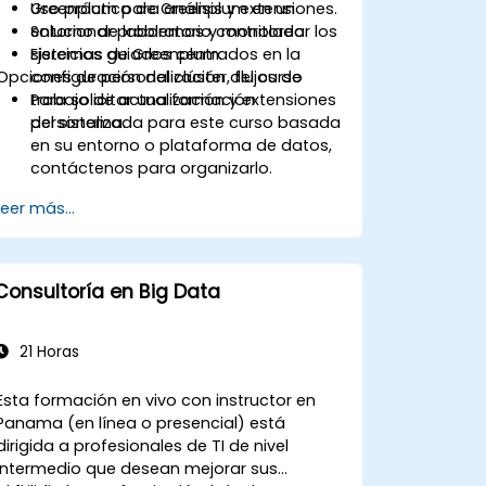
Greenplum para análisis y extensiones.
Uso práctico de Greenplum en un
Solucionar problemas y monitorear los
entorno de laboratorio controlado.
sistemas de Greenplum.
Ejercicios guiados centrados en la
Opciones de personalización del curso
configuración del clúster, flujos de
trabajo de actualización y extensiones
Para solicitar una formación
del sistema.
personalizada para este curso basada
en su entorno o plataforma de datos,
contáctenos para organizarlo.
Leer más...
Consultoría en Big Data
21 Horas
Esta formación en vivo con instructor en
Panama (en línea o presencial) está
dirigida a profesionales de TI de nivel
intermedio que desean mejorar sus