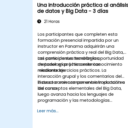
Una introducción práctica al análisi
de datos y Big Data - 3 días
21 Horas
Los participantes que completen esta
formación presencial impartida por un
instructor en Panama adquirirán una
comprensión práctica y real del Big Data,
así como de sus tecnologías,
Los participantes tendrán la oportunidad
metodologías y herramientas
de poner en práctica este conocimiento
relacionadas.
mediante ejercicios prácticos. La
interacción grupal y los comentarios del
instructor son componentes importantes
El curso comienza con una introducción a
del curso.
los conceptos elementales del Big Data,
luego avanza hacia los lenguajes de
programación y las metodologías
utilizadas para realizar el análisis de datos.
Leer más...
Finalmente, discutimos las herramientas e
infraestructura que permiten el
almacenamiento de Big Data, el