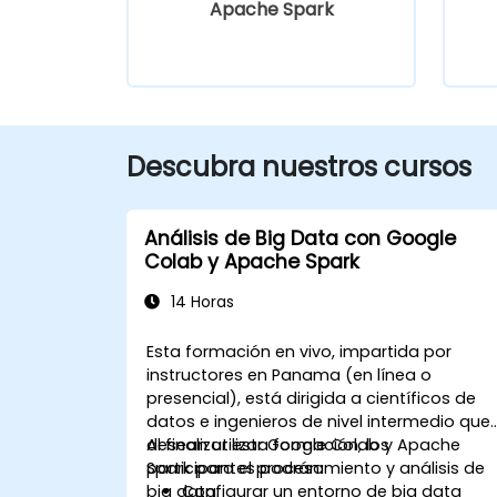
Apache Spark
Descubra nuestros cursos
Análisis de Big Data con Google
Colab y Apache Spark
14 Horas
Esta formación en vivo, impartida por
instructores en Panama (en línea o
presencial), está dirigida a científicos de
datos e ingenieros de nivel intermedio que
desean utilizar Google Colab y Apache
Al finalizar esta formación, los
Spark para el procesamiento y análisis de
participantes podrán:
big data.
Configurar un entorno de big data