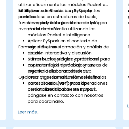
utilizar eficazmente los módulos Rocket e
Intelligence de Stratio con PySpark,
Al finalizar este curso, los participantes
centrándose en estructuras de bucle,
podrán:
funciones definidas por el usuario y lógica
Navegar y trabajar dentro de la
avanzada de datos.
plataforma Stratio utilizando los
módulos Rocket e Intelligence.
Aplicar PySpark en el contexto de
Formato del curso
ingestión, transformación y análisis de
datos.
Lección interactiva y discusión.
Utilizar bucles y lógica condicional para
Numerosos ejercicios y prácticas.
controlar flujos de trabajo y tareas de
Implementación práctica en un
ingeniería de características.
entorno de laboratorio en vivo.
Opciones de personalización del curso
Crear y gestionar funciones definidas
por el usuario (UDF) para operaciones
Para solicitar una formación
de datos reutilizables en PySpark.
personalizada para este curso,
póngase en contacto con nosotros
para coordinarlo.
Leer más...