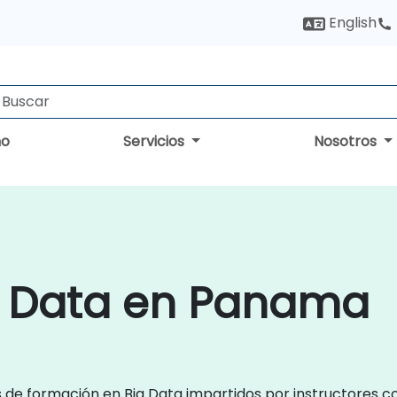
English
no
Servicios
Nosotros
g Data en Panama
s de formación en Big Data impartidos por instructores c