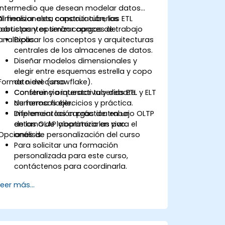
intermedio que desean modelar datos
dimensionales, construir tuberías ETL
Al finalizar esta capacitación, los
robustas y optimizar cargas de trabajo
participantes serán capaces de:
analíticas.
Explicar los conceptos y arquitecturas
centrales de los almacenes de datos.
Diseñar modelos dimensionales y
elegir entre esquemas estrella y copo
Formato del curso
de nieve (snowflake).
Construir y orquestar tuberías ETL y ELT
Conferencia interactiva y debate.
de forma fiable.
Numerosos ejercicios y práctica.
Diferenciar las cargas de trabajo OLTP
Implementación práctica en un
de las OLAP y optimizarlas para el
entorno de laboratorio en vivo.
Opciones de personalización del curso
análisis.
Para solicitar una formación
personalizada para este curso,
contáctenos para coordinarla.
Leer más...