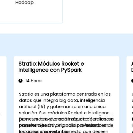
Hadoop
Stratio: Módulos Rocket e
Intelligence con PySpark
14 Horas
Stratio es una plataforma centrada en los
datos que integra big data, inteligencia
artificial (IA) y gobernanza en una única
solución. Sus módulos Rocket e Intelligence
permiten la exploración rápida de datos, su
Este curso en vivo con instructor (en línea o
transformación y el análisis avanzado en
presencial) está dirigido a profesionales de
entornos empresariales.
los datos de nivel intermedio que deseen