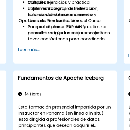
consultas.
Múltiples ejercicios y práctica.
Utilizar estrategias de indexación,
Implementación práctica en un
formatos de almacenamiento y
entorno de laboratorio en vivo.
Opciones de Personalización del Curso
técnicas de diseño físico.
Interpretar planes EXPLAIN y optimizar
Para solicitar una formación
consultas según las mejores prácticas.
personalizada para este curso, por
favor contáctenos para coordinarlo.
Leer más...
Fundamentos de Apache Iceberg
14 Horas
Esta formación presencial impartida por un
instructor en Panama (en línea o in situ)
está dirigida a profesionales de datos
principiantes que desean adquirir el