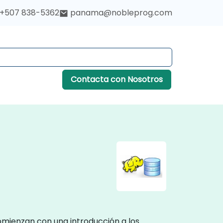
+507 838-5362
panama@nobleprog.com
Contacta con Nosotros
omienzan con una introducción a los