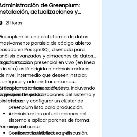
Administración de Greenplum:
Instalación, actualizaciones y
bibliotecas
21 Horas
Greenplum es una plataforma de datos
masivamente paralela de código abierto
basada en PostgreSQL, diseñada para
análisis avanzados y almacenes de datos
a gran escala.
Esta formación presencial en vivo (en línea
o in situ) está dirigida a administradores
de nivel intermedio que deseen instalar,
configurar y administrar entornos
Greenplum de manera efectiva, incluyendo
Al finalizar esta formación, los
la gestión de actualizaciones del sistema y
participantes podrán:
bibliotecas.
Instalar y configurar un clúster de
Greenplum listo para producción.
Administrar las actualizaciones del
sistema e aplicar parches de forma
Formato del curso
segura.
Gestionar las bibliotecas de
Conferencia interactiva y discusión.