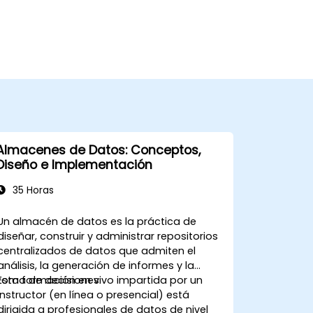
Almacenes de Datos: Conceptos,
Diseño e Implementación
35 Horas
Un almacén de datos es la práctica de
diseñar, construir y administrar repositorios
centralizados de datos que admiten el
análisis, la generación de informes y la
toma de decisiones.
Esta formación en vivo impartida por un
instructor (en línea o presencial) está
dirigida a profesionales de datos de nivel