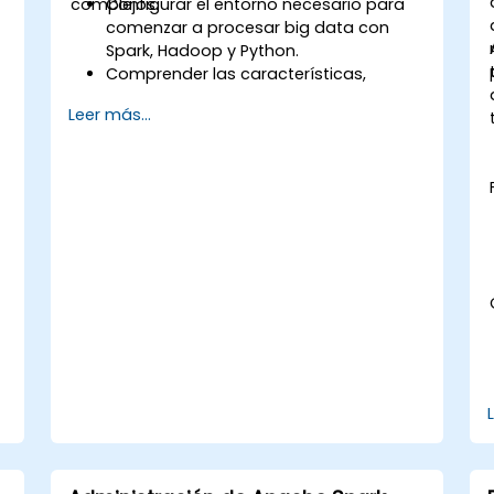
complejos.
Configurar el entorno necesario para
comenzar a procesar big data con
Spark, Hadoop y Python.
Comprender las características,
componentes principales y
Leer más...
arquitectura de Spark y Hadoop.
Aprender cómo integrar Spark, Hadoop
y Python para el procesamiento de
grandes datos.
Explorar las herramientas del
ecosistema de Spark (Spark MLlib,
Spark Streaming, Kafka, Sqoop, Kafka y
Flume).
Construir sistemas de recomendación
mediante filtrado colaborativo
similares a los de Netflix, YouTube,
Amazon, Spotify y Google.
Utilizar Apache Mahout para escalar
algoritmos de aprendizaje automático.