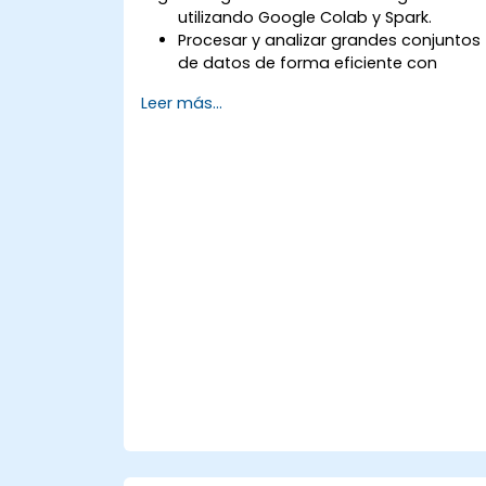
utilizando Google Colab y Spark.
Procesar y analizar grandes conjuntos
de datos de forma eficiente con
Apache Spark.
Leer más...
Visualizar big data en un entorno
colaborativo.
Integrar Apache Spark con
herramientas basadas en la nube.