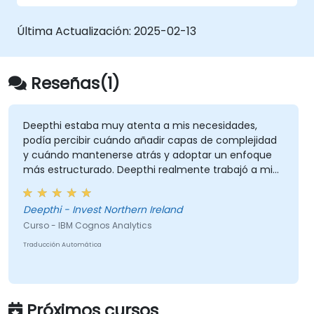
Descubrir patrones ocultos en los datos
mediante las funciones de IA integradas
Última Actualización:
2025-02-13
de IBM Cognos Analytics.
Reseñas(1)
Deepthi estaba muy atenta a mis necesidades,
podía percibir cuándo añadir capas de complejidad
y cuándo mantenerse atrás y adoptar un enfoque
más estructurado. Deepthi realmente trabajó a mi
ritmo y aseguró que pudiera utilizar las nuevas
funciones/herramientas por mí mismo, primero
Deepthi - Invest Northern Ireland
mostrándome y luego dejándome recrear los
Curso - IBM Cognos Analytics
elementos por mí mismo, lo cual ayudó mucho a
consolidar la formación. ¡No podría estar más
Traducción Automática
satisfecho con los resultados de esta capacitación y
con el nivel de experiencia de Deepthi!
Próximos cursos