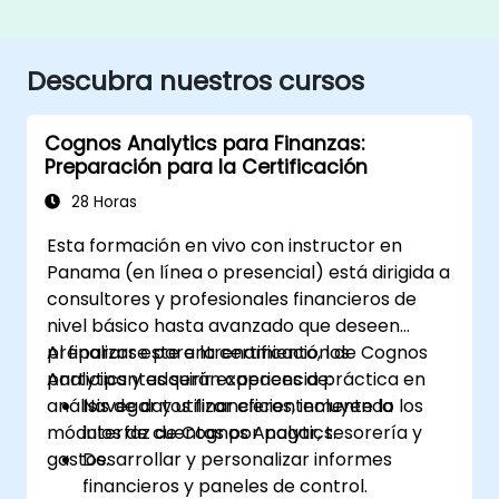
Descubra nuestros cursos
Cognos Analytics para Finanzas:
Preparación para la Certificación
28 Horas
Esta formación en vivo con instructor en
Panama (en línea o presencial) está dirigida a
consultores y profesionales financieros de
nivel básico hasta avanzado que deseen
prepararse para la certificación de Cognos
Al finalizar este entrenamiento, los
Analytics y adquirir experiencia práctica en
participantes serán capaces de:
análisis de datos financieros, incluyendo los
Navegar y utilizar eficientemente la
módulos de cuentas por pagar, tesorería y
interfaz de Cognos Analytics.
gastos.
Desarrollar y personalizar informes
financieros y paneles de control.