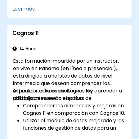
Gestionar modelos de datos y optimizar
Leer más...
consultas.
Prepararse para el examen de
certificación de Cognos Analytics.
Cognos 11
14 Horas
Esta formación impartida por un instructor,
en vivo en Panama (en línea o presencial),
está dirigida a analistas de datos de nivel
intermedio que desean comprender los
aspectos teóricos de Cognos 11 y aprender a
Al finalizar esta capacitación, los
utilizarla de manera efectiva.
participantes serán capaces de:
Comprender las diferencias y mejoras en
Cognos 11 en comparación con Cognos 10.
Utilizar el módulo de datos mejorado y las
funciones de gestión de datos para un
manejo más eficiente de la información.