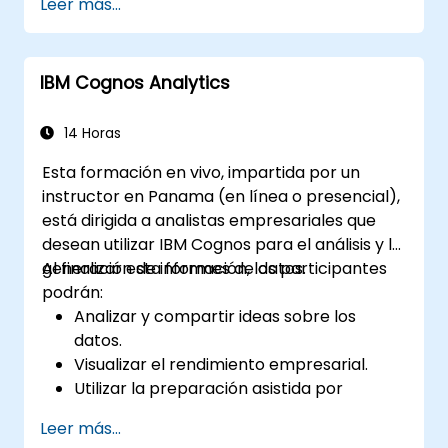
Leer más...
Implementar buenas prácticas para una
transición fluida y un uso óptimo de
Cognos 11.
IBM Cognos Analytics
14 Horas
Esta formación en vivo, impartida por un
instructor en Panama (en línea o presencial),
está dirigida a analistas empresariales que
desean utilizar IBM Cognos para el análisis y la
generación de informes de datos.
Al finalizar esta formación, los participantes
podrán:
Analizar y compartir ideas sobre los
datos.
Visualizar el rendimiento empresarial.
Utilizar la preparación asistida por
inteligencia artificial para limpiar y
Leer más...
combinar fuentes de datos.