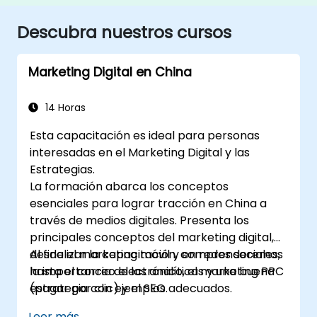
Descubra nuestros cursos
Marketing Digital en China
14 Horas
Esta capacitación es ideal para personas
interesadas en el Marketing Digital y las
Estrategias.
La formación abarca los conceptos
esenciales para lograr tracción en China a
través de medios digitales. Presenta los
principales conceptos del marketing digital,
desde el marketing móvil y en redes sociales,
Al finalizar la capacitación, comprenderemos
hasta el correo electrónico, el marketing PPC
la importancia de las analíticas y una buena
(pagar por clic) y el SEO.
estrategia con ejemplos adecuados.
Leer más...