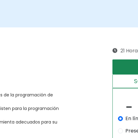
21 Hora
S
s de la programación de
isten para la programación
En lí
ramienta adecuados para su
Pres