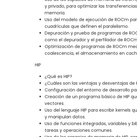
y privado, para optimizar las transferencia
memoria.
Uso del modelo de ejecución de ROCm para 
cuadrículas que definen el paralelismo.
Depuración y prueba de programas de ROC
como el depurador y el perfilador de ROCm
Optimización de programas de ROCm med
coalescencia, el almacenamiento en caché, 
HIP
¿Qué es HIP?
¿Cuáles son las ventajas y desventajas de 
Configuración del entorno de desarrollo par
Creación de un programa básico de HIP qu
vectores.
Uso del lenguaje HIP para escribir kernels q
y manipulan datos.
Uso de funciones integradas, variables y bib
tareas y operaciones comunes.
Uso de los espacios de memoria de HIP, co