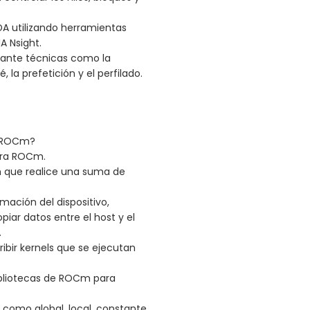
A utilizando herramientas
 Nsight.
ante técnicas como la
la prefetición y el perfilado.
e ROCm?
ara ROCm.
 que realice una suma de
mación del dispositivo,
opiar datos entre el host y el
.
bir kernels que se ejecutan
bibliotecas de ROCm para
como global, local, constante