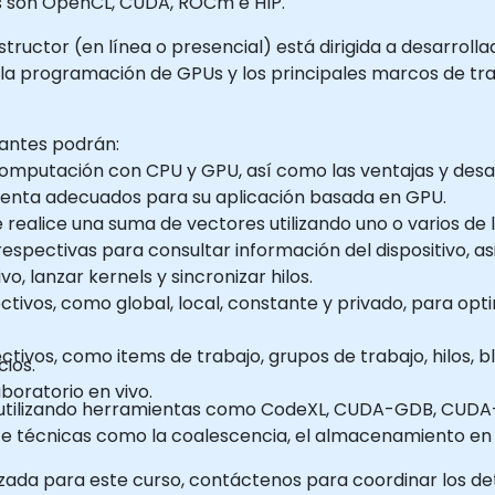
s son OpenCL, CUDA, ROCm e HIP.
tructor (en línea o presencial) está dirigida a desarrolla
a programación de GPUs y los principales marcos de tra
ipantes podrán:
computación con CPU y GPU, así como las ventajas y desa
mienta adecuados para su aplicación basada en GPU.
ealice una suma de vectores utilizando uno o varios de 
s respectivas para consultar información del dispositivo, a
vo, lanzar kernels y sincronizar hilos.
ctivos, como global, local, constante y privado, para opti
ctivos, como items de trabajo, grupos de trabajo, hilos, b
ios.
boratorio en vivo.
utilizando herramientas como CodeXL, CUDA-GDB, CUDA
técnicas como la coalescencia, el almacenamiento en cac
zada para este curso, contáctenos para coordinar los det