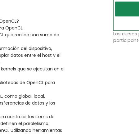
e OpenCL?
ara OpenCL.
Los cursos
L que realice una suma de
participant
rmación del dispositivo,
opiar datos entre el host y el
.
 kernels que se ejecutan en el
ibliotecas de OpenCL para
 como global, local,
nsferencias de datos y los
a controlar los items de
definen el paralelismo.
nCL utilizando herramientas