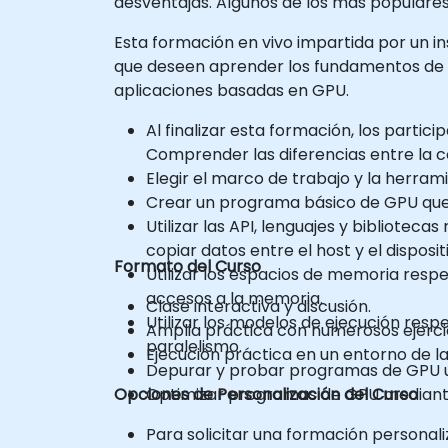
desventajas. Algunos de los más populare
Esta formación en vivo impartida por un ins
que deseen aprender los fundamentos de l
aplicaciones basadas en GPU.
Al finalizar esta formación, los partic
Comprender las diferencias entre la 
Elegir el marco de trabajo y la herra
Crear un programa básico de GPU que r
Utilizar las API, lenguajes y biblioteca
copiar datos entre el host y el dispositi
Formato del Curso
Utilizar los espacios de memoria respe
accesos a la memoria.
Clase interactiva y discusión.
Utilizar los modelos de ejecución respe
Amplia práctica con numerosos ejercic
paralelismo.
Ejecución práctica en un entorno de la
Depurar y probar programas de GPU 
Opciones de Personalización del Curso
Optimizar programas de GPU mediante 
Para solicitar una formación personali