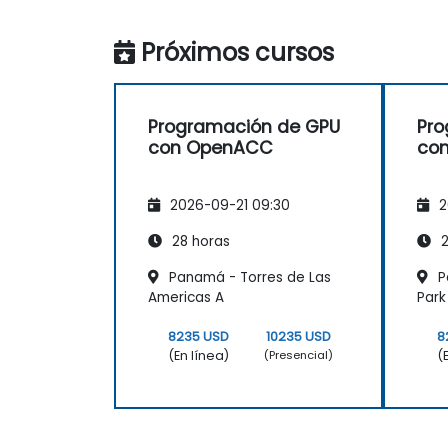
Próximos cursos
Programación de GPU
Pro
con OpenACC
co
2026-09-21 09:30
2
28 horas
2
Panamá - Torres de Las
P
Americas A
Park
8235 USD
10235 USD
8
(En línea)
(
(Presencial)