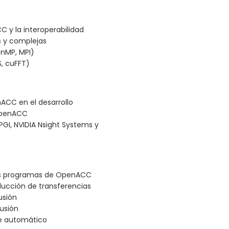
 y la interoperabilidad
s y complejas
nMP, MPI)
S, cuFFT)
CC en el desarrollo
OpenACC
PGI, NVIDIA Nsight Systems y
los programas de OpenACC
ducción de transferencias
usión
fusión
te automático