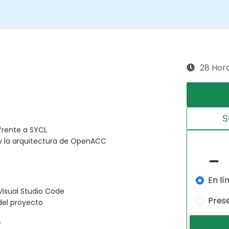
28 Hor
S
rente a SYCL
 y la arquitectura de OpenACC
En lí
isual Studio Code
Pres
 del proyecto
f