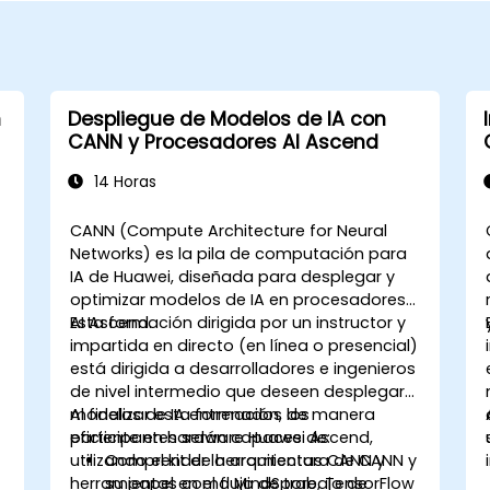
n
Despliegue de Modelos de IA con
CANN y Procesadores AI Ascend
14 Horas
CANN (Compute Architecture for Neural
Networks) es la pila de computación para
IA de Huawei, diseñada para desplegar y
optimizar modelos de IA en procesadores
AI Ascend.
Esta formación dirigida por un instructor y
impartida en directo (en línea o presencial)
está dirigida a desarrolladores e ingenieros
de nivel intermedio que deseen desplegar
modelos de IA entrenados de manera
Al finalizar esta formación, los
eficiente en hardware Huawei Ascend,
participantes serán capaces de:
utilizando el kit de herramientas CANN y
Comprender la arquitectura de CANN y
herramientas como MindSpore, TensorFlow
su papel en el flujo de trabajo de