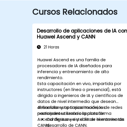
Cursos Relacionados
Desarrollo de aplicaciones de IA co
Huawei Ascend y CANN
21 Horas
Huawei Ascend es una familia de
procesadores de IA diseñados para
inferencia y entrenamiento de alto
rendimiento.
Esta capacitación en vivo, impartida por
instructores (en línea o presencial), está
dirigida a ingenieros de IA y científicos de
datos de nivel intermedio que desean
desarrollar y optimizar modelos de redes
Al finalizar esta capacitación, los
neuronales utilizando la plataforma
participantes serán capaces de:
Ascend de Huawei y el kit de herramientas
Configurar y establecer el entorno de
CANN.
desarrollo de CANN.