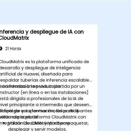
Inferencia y despliegue de IA con
CloudMatrix
21 Horas
CloudMatrix es la plataforma unificada de
desarrollo y despliegue de inteligencia
artificial de Huawei, diseñada para
respaldar tuberías de inferencia escalables
y orientadas a la producción.
Esta formación en vivo impartida por un
instructor (en línea o en las instalaciones)
está dirigida a profesionales de la IA de
nivel principiante a intermedio que deseen
desplegar y supervisar modelos de IA
Al final de esta formación, los participantes
utilizando la plataforma CloudMatrix con
serán capaces de:
integración de CANN y MindSpore.
Utilizar CloudMatrix para empaquetar,
desplegar y servir modelos.