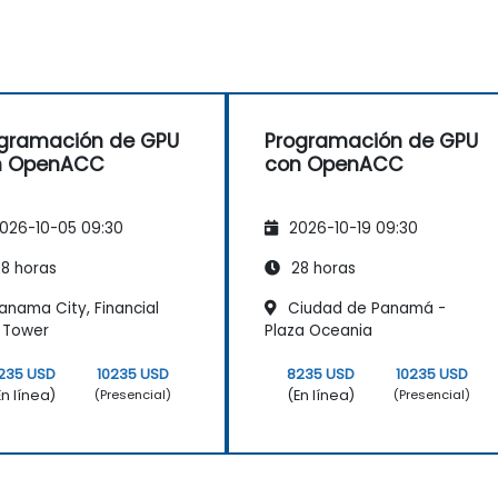
gramación de GPU
Programación de GPU
n OpenACC
con OpenACC
026-10-05 09:30
2026-10-19 09:30
8 horas
28 horas
anama City, Financial
Ciudad de Panamá -
 Tower
Plaza Oceania
235 USD
10235 USD
8235 USD
10235 USD
En línea)
(En línea)
(Presencial)
(Presencial)