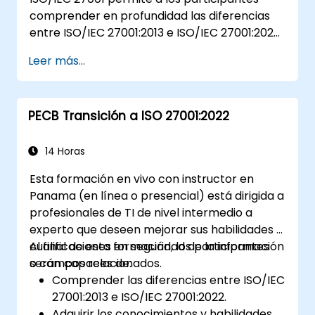
comprender en profundidad las diferencias
entre ISO/IEC 27001:2013 e ISO/IEC 27001:2022.
Además, adquirirán conocimientos sobre los
Leer más...
nuevos conceptos presentados por ISO/IEC
27001:2022.
PECB Transición a ISO 27001:2022
14 Horas
Esta formación en vivo con instructor en
Panama (en línea o presencial) está dirigida a
profesionales de TI de nivel intermedio a
experto que deseen mejorar sus habilidades y
cualificaciones en seguridad de la información
Al final de esta formación, los participantes
o campos relacionados.
serán capaces de:
Comprender las diferencias entre ISO/IEC
27001:2013 e ISO/IEC 27001:2022.
Adquirir los conocimientos y habilidades