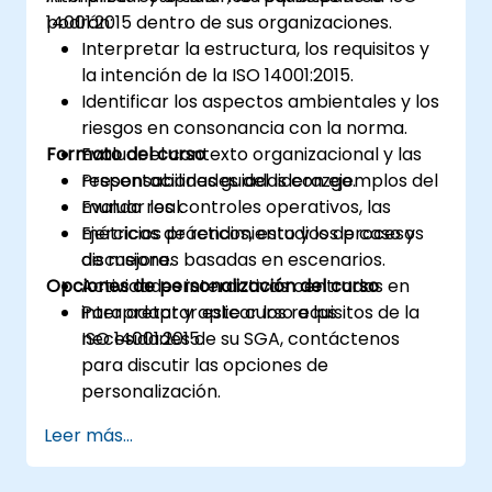
14001:2015 dentro de sus organizaciones.
podrán:
Interpretar la estructura, los requisitos y
la intención de la ISO 14001:2015.
Identificar los aspectos ambientales y los
riesgos en consonancia con la norma.
Formato del curso
Evaluar el contexto organizacional y las
responsabilidades del liderazgo.
Presentaciones guiadas con ejemplos del
Evaluar los controles operativos, las
mundo real.
métricas de rendimiento y los procesos
Ejercicios prácticos, estudios de caso y
de mejora.
discusiones basadas en escenarios.
Opciones de personalización del curso
Actividades interactivas centradas en
interpretar y aplicar los requisitos de la
Para adaptar este curso a las
ISO 14001:2015.
necesidades de su SGA, contáctenos
para discutir las opciones de
personalización.
Leer más...