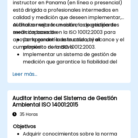
instructor en Panama (en línea o presencial)
está dirigida a profesionales intermedios en
calidad y medición que deseen implementar,
auditar o mejorar un sistema de gestión de
Al finalizar esta formación, los participantes
medición basado en la ISO 10012:2003 para
serán capaces de:
apoyar la garantía de la calidad y el
Comprender la estructura, el alcance y el
cumplimiento normativo.
propósito de la ISO 10012:2003.
Implementar un sistema de gestión de
medición que garantice la fiabilidad del
equipamiento y la trazabilidad de las
Leer más...
mediciones.
Definir los roles, responsabilidades y
documentación necesarios para el
Auditor interno del Sistema de Gestión
control de medición.
Ambiental ISO 14001:2015
Integrar la ISO 10012 con marcos más
amplios de gestión de calidad y riesgos
35 Horas
(por ejemplo, ISO 9001, ISO/IEC 17025).
Objetivos
Adquirir conocimientos sobre la norma