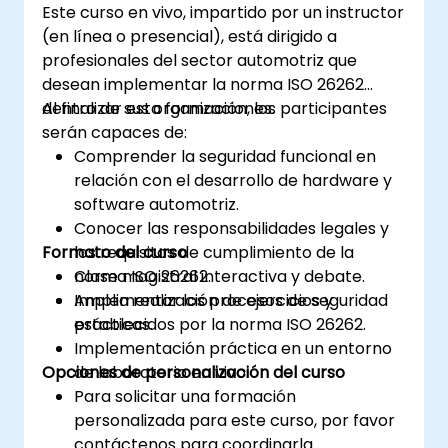
Este curso en vivo, impartido por un instructor
(en línea o presencial), está dirigido a
profesionales del sector automotriz que
desean implementar la norma ISO 26262
dentro de sus organizaciones.
Al finalizar esta formación, los participantes
serán capaces de:
Comprender la seguridad funcional en
relación con el desarrollo de hardware y
software automotriz.
Conocer las responsabilidades legales y
Formato del curso
los requisitos de cumplimiento de la
norma ISO 26262.
Clase magistral interactiva y debate.
Implementar los procesos de seguridad
Amplia realización de ejercicios y
establecidos por la norma ISO 26262.
prácticas.
Implementación práctica en un entorno
Opciones de personalización del curso
de laboratorio en vivo.
Para solicitar una formación
personalizada para este curso, por favor
contáctenos para coordinarla.