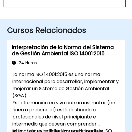
Cursos Relacionados
Interpretación de la Norma del Sistema
de Gestión Ambiental ISO 14001:2015
24 Horas
La norma ISO 14001:2015 es una norma
internacional para desarrollar, implementar y
mejorar un Sistema de Gestión Ambiental
(SGA).
Esta formación en vivo con un instructor (en
línea o presencial) está destinada a
profesionales de nivel principiante e
intermedio que desean comprender,
interpretar y aplicar los requisitos de la ISO
Al finalizar este taller, los participantes