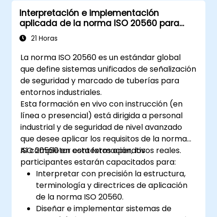
Interpretación e implementación
aplicada de la norma ISO 20560 para
señalización de seguridad industrial
21 Horas
La norma ISO 20560 es un estándar global
que define sistemas unificados de señalización
de seguridad y marcado de tuberías para
entornos industriales.
Esta formación en vivo con instrucción (en
línea o presencial) está dirigida a personal
industrial y de seguridad de nivel avanzado
que desee aplicar los requisitos de la norma
ISO 20560 en contextos operativos reales.
Al completar esta formación, los
participantes estarán capacitados para:
Interpretar con precisión la estructura,
terminología y directrices de aplicación
de la norma ISO 20560.
Diseñar e implementar sistemas de