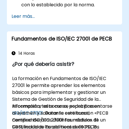
con lo establecido por la norma.
Conocer las mejores prácticas
Leer más...
recomendadas.
Fundamentos de ISO/IEC 27001 de PECB
14 Horas
¿Por qué debería asistir?
La formación en Fundamentos de ISO/IEC
27001 le permite aprender los elementos
básicos para implementar y gestionar un
Sistema de Gestión de Seguridad de la
Información, tal como se especifica en
Al completar este curso, podrá presentarse
ISO/IEC 27001
al examen y solicitar la certificación «PECB
. Durante este curso,
comprenderá los distintos módulos de un
Certified ISO/IEC 27001 Foundation». El
SGSI, incluidas las políticas del SGSI, los
Certificado de Fundamentos de PECB