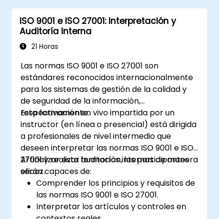
Comprender el funcionamiento de un
ISO 9001 e ISO 27001: Interpretación y
sistema de gestión de la seguridad de la
Auditoría Interna
información y sus procesos basados en
ISO/IEC 27001
21 Horas
Aprender cómo interpretar e
Las normas ISO 9001 e ISO 27001 son
implementar los requisitos de ISO/IEC
estándares reconocidos internacionalmente
27001 en el contexto específico de una
para los sistemas de gestión de la calidad y
organización
de seguridad de la información,
Adquirir el conocimiento necesario para
respectivamente.
Esta formación en vivo impartida por un
apoyar a una organización en la
instructor (en línea o presencial) está dirigida
planificación, implementación, gestión,
a profesionales de nivel intermedio que
supervisión y mantenimiento efectivos de
deseen interpretar las normas ISO 9001 e ISO
un SGSSI
27001 y realizar auditorías internas de manera
Al finalizar esta formación, los participantes
eficaz.
serán capaces de:
Comprender los principios y requisitos de
las normas ISO 9001 e ISO 27001.
Interpretar los artículos y controles en
contextos reales.