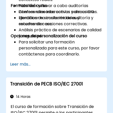
Formato del curso
Planificar y llevar a cabo auditorías
internas alineadas con las normas ISO.
Conferencias interactivas y discusiones.
Identificar no conformidades y
Ejercicios de simulación de auditoría y
recomendar acciones correctivas.
estudios de caso.
Análisis práctico de escenarios de calidad
Opciones de personalización del curso
y seguridad.
Para solicitar una formación
personalizada para este curso, por favor
contáctenos para coordinarlo.
Leer más...
Transición de PECB ISO/IEC 27001
14 Horas
El curso de formación sobre Transición de
ISO/IEC 27001 permite a los participantes