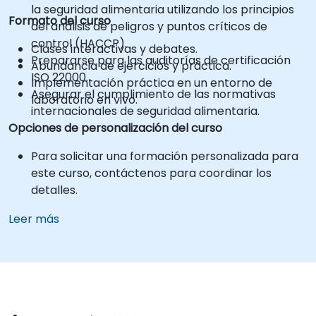
la seguridad alimentaria utilizando los principios
Formato del curso
del análisis de peligros y puntos críticos de
control (HACCP).
Clases interactivas y debates.
Prepararse para las auditorías de certificación
Abundancia de ejercicios y práctica.
ISO 22000.
Implementación práctica en un entorno de
Asegurar el cumplimiento de las normativas
laboratorio en vivo.
internacionales de seguridad alimentaria.
Opciones de personalización del curso
Para solicitar una formación personalizada para
este curso, contáctenos para coordinar los
detalles.
Leer más