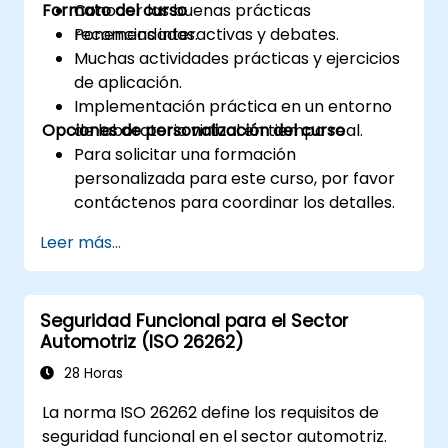
Formato del curso
Conocer las buenas prácticas
recomendadas.
Ponencias interactivas y debates.
Muchas actividades prácticas y ejercicios
de aplicación.
Implementación práctica en un entorno
Opciones de personalización del curso
de laboratorio virtual en tiempo real.
Para solicitar una formación
personalizada para este curso, por favor
contáctenos para coordinar los detalles.
Leer más...
Seguridad Funcional para el Sector
Automotriz (ISO 26262)
28 Horas
La norma ISO 26262 define los requisitos de
seguridad funcional en el sector automotriz.