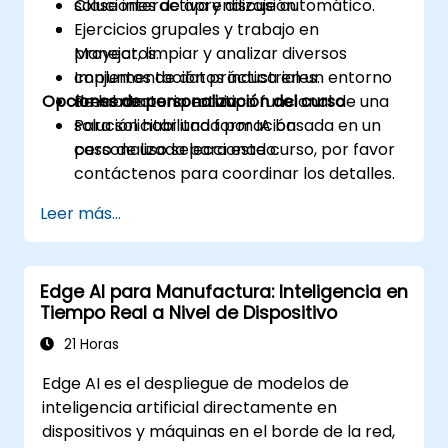
soluciones de aprendizaje automático.
Clase interactiva y discusión.
Ejercicios grupales y trabajo en
Manejar, limpiar y analizar diversos
proyectos.
conjuntos de datos industriales.
Implementación práctica en un entorno
Opciones de personalización del curso
Presentar un prototipo funcional de una
de laboratorio en vivo.
solución habilitada por IA basada en un
Para solicitar una formación
caso de uso seleccionado.
personalizada para este curso, por favor
contáctenos para coordinar los detalles.
Leer más...
Edge AI para Manufactura: Inteligencia en
Tiempo Real a Nivel de Dispositivo
21 Horas
Edge AI es el despliegue de modelos de
inteligencia artificial directamente en
dispositivos y máquinas en el borde de la red,