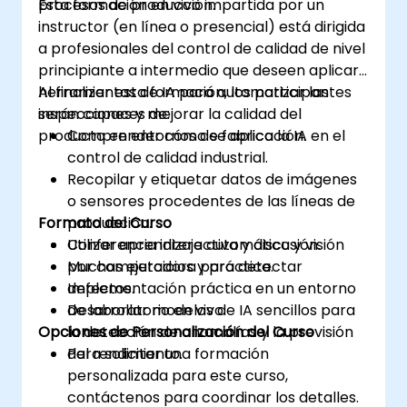
procesos de producción.
Esta formación en vivo impartida por un
instructor (en línea o presencial) está dirigida
a profesionales del control de calidad de nivel
principiante a intermedio que deseen aplicar
herramientas de IA para automatizar las
Al finalizar esta formación, los participantes
inspecciones y mejorar la calidad del
serán capaces de:
producto en entornos de fabricación.
Comprender cómo se aplica la IA en el
control de calidad industrial.
Recopilar y etiquetar datos de imágenes
o sensores procedentes de las líneas de
Formato del Curso
producción.
Utilizar aprendizaje automático y visión
Conferencia interactiva y discusión.
por computadora para detectar
Muchas ejercicios y práctica.
defectos.
Implementación práctica en un entorno
Desarrollar modelos de IA sencillos para
de laboratorio en vivo.
Opciones de Personalización del Curso
la detección de anomalías y la previsión
del rendimiento.
Para solicitar una formación
personalizada para este curso,
contáctenos para coordinar los detalles.