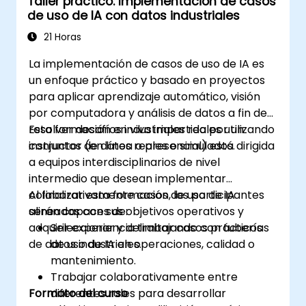
Taller práctico: Implementación de casos
de uso de IA con datos industriales
21 Horas
La implementación de casos de uso de IA es
un enfoque práctico y basado en proyectos
para aplicar aprendizaje automático, visión
por computadora y análisis de datos a fin de
resolver desafíos industriales reales utilizando
Esta formación en vivo impartida por un
conjuntos de datos reales o simulados.
instructor (en línea o presencial) está dirigida
a equipos interdisciplinarios de nivel
intermedio que desean implementar
colaborativamente casos de uso de IA
Al finalizar esta formación, los participantes
alineados con sus objetivos operativos y
serán capaces de:
adquirir experiencia trabajando con tuberías
Seleccionar y delimitar casos prácticos
de datos industriales.
de uso de IA en operaciones, calidad o
mantenimiento.
Trabajar colaborativamente entre
Formato del curso
diferentes roles para desarrollar