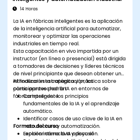
14 Horas
La IA en fábricas inteligentes es la aplicación
de la inteligencia artificial para automatizar,
monitorear y optimizar las operaciones
industriales en tiempo real.
Esta capacitación en vivo impartida por un
instructor (en línea o presencial) está dirigida
a tomadores de decisiones y líderes técnicos
de nivel principiante que desean obtener una
introducción estratégica y práctica sobre
Al finalizar esta capacitación, los
cómo aprovechar la IA en entornos de
participantes podrán:
fábrica inteligente.
Comprender los principios
fundamentales de la IA y el aprendizaje
automático.
Identificar casos de uso clave de la IA en
Formato del curso
manufactura y automatización.
Explorar cómo la IA apoya el
Lección interactiva y discusión.