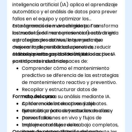
inteligencia artificial (IA) aplica el aprendizaje
automático y el análisis de datos para prever
fallos en el equipo y optimizar los
cronogramas de mantenimiento. Transforma
Esta formación en vivo dirigida por un
los modelos de mantenimiento reactivos en
instructor (en línea o presencial) está dirigida
estrategias proactivas, lo que permite
a profesionales de nivel intermedio que
mejorar la disponibilidad operativa, reducir
deseen implementar soluciones de
costos y prolongar la vida útil de los activos.
mantenimiento predictivo impulsadas por IA
Al finalizar esta capacitación, los
en entornos industriales.
participantes serán capaces de:
Comprender cómo el mantenimiento
predictivo se diferencia de las estrategias
de mantenimiento reactivo y preventivo.
Recopilar y estructurar datos de
Formato del curso
máquinas para su análisis mediante IA.
Aplicar modelos de aprendizaje
Conferencias interactivas y debates.
automático para detectar anomalías y
Ejercicios prácticos y estudios de caso.
prever fallos.
Demostraciones en vivo y flujos de
Implementar flujos de trabajo completos,
trabajo con datos reales.
Opciones de personalización del curso
desde los datos de los sensores hasta las