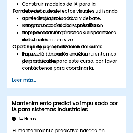
Construir modelos de IA para la
Formato del curso
detección de defectos visuales utilizando
aprendizaje profundo.
Conferencia interactiva y debate.
Integrar tuberías de inspección en
Numerosos ejercicios y prácticas.
tiempo real con cámaras y dispositivos
Implementación práctica en un entorno
industriales.
de laboratorio en vivo.
Opciones de personalización del curso
Desplegar y optimizar sistemas de
inspección basados en IA para entornos
Para solicitar una formación
de producción.
personalizada para este curso, por favor
contáctenos para coordinarla.
Leer más...
Mantenimiento predictivo impulsado por
IA para sistemas industriales
14 Horas
El mantenimiento predictivo basado en