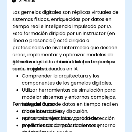
21 Horas
Los gemelos digitales son réplicas virtuales de
sistemas físicos, enriquecidas por datos en
tiempo real e inteligencia impulsada por IA.
Esta formación dirigida por un instructor (en
línea o presencial) está dirigida a
profesionales de nivel intermedio que deseen
crear, implementar y optimizar modelos de
gemelos digitales utilizando datos en tiempo
Al finalizar esta formación, los participantes
real e insights basados en IA.
serán capaces de:
Comprender la arquitectura y los
componentes de los gemelos digitales.
Utilizar herramientas de simulación para
modelar sistemas y entornos complejos.
Formato del curso
Integrar flujos de datos en tiempo real en
modelos virtuales.
Clase interactiva y discusión.
Aplicar técnicas de IA para la detección
Numerosos ejercicios y práctica.
predictiva de comportamientos y
Implementación práctica en un entorno