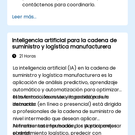
contáctenos para coordinarlo.
Leer más...
Inteligencia artificial para la cadena de
suministro y logística manufacturera
21 Horas
La inteligencia artificial (IA) en la cadena de
suministro y logística manufacturera es la
aplicación de análisis predictivo, aprendizaje
automático y automatización para optimizar
el inventario, las rutas y la previsión de la
Esta formación en vivo impartida por un
demanda.
instructor (en línea o presencial) está dirigida
a profesionales de la cadena de suministro de
nivel intermedio que desean aplicar
herramientas impulsadas por IA para mejorar
Al finalizar esta formación, los participantes
el rendimiento logístico, predecir con
podrán: