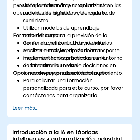
precisión la demanda y automatizar las
Comprender cómo se aplica la IA en las
operaciones de almacén y transporte.
actividades logísticas y de cadena de
suministro.
Utilizar modelos de aprendizaje
Formato del curso
automático para la previsión de la
demanda y el control de inventarios.
Conferencia interactiva y debate.
Analizar rutas y optimizar el transporte
Muchas ejercicios y prácticas.
mediante técnicas basadas en IA.
Implementación práctica en un entorno
Automatizar la toma de decisiones en
de laboratorio en vivo.
Opciones de personalización del curso
almacenes y procesos de cumplimiento.
Para solicitar una formación
personalizada para este curso, por favor
contáctenos para organizarla.
Leer más...
Introducción a la IA en fábricas
inteligentes y automatización industrial