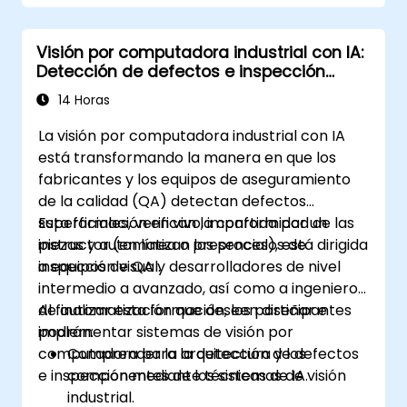
Visión por computadora industrial con IA:
Detección de defectos e inspección
visual
14 Horas
La visión por computadora industrial con IA
está transformando la manera en que los
fabricantes y los equipos de aseguramiento
de la calidad (QA) detectan defectos
superficiales, verifican la conformidad de las
Esta formación en vivo, impartida por un
piezas y automatizan los procesos de
instructor (en línea o presencial), está dirigida
inspección visual.
a equipos de QA y desarrolladores de nivel
intermedio a avanzado, así como a ingenieros
de automatización que deseen diseñar e
Al finalizar esta formación, los participantes
implementar sistemas de visión por
podrán:
computadora para la detección de defectos
Comprender la arquitectura y los
e inspección mediante técnicas de IA.
componentes de los sistemas de visión
industrial.