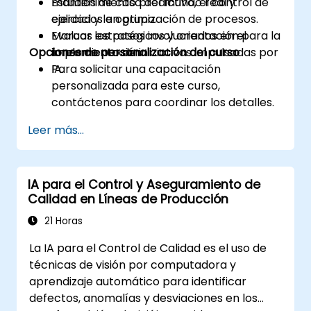
mantenimiento predictivo, el control de
Estudios de caso del mundo real y
calidad y la optimización de procesos.
ejercicios en grupo.
Evaluar los pasos involucrados en el
Marcos estratégicos y orientación para la
Opciones de personalización del curso
lanzamiento de iniciativas impulsadas por
implementación.
IA.
Para solicitar una capacitación
personalizada para este curso,
contáctenos para coordinar los detalles.
Leer más...
IA para el Control y Aseguramiento de
Calidad en Líneas de Producción
21 Horas
La IA para el Control de Calidad es el uso de
técnicas de visión por computadora y
aprendizaje automático para identificar
defectos, anomalías y desviaciones en los