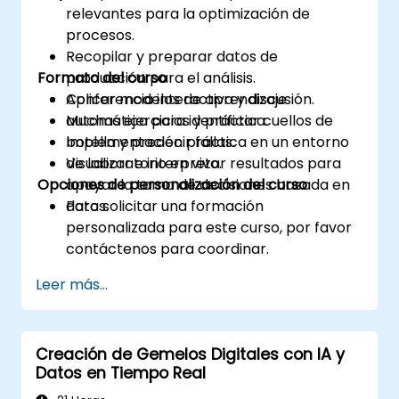
relevantes para la optimización de
procesos.
Recopilar y preparar datos de
Formato del curso
producción para el análisis.
Aplicar modelos de aprendizaje
Conferencia interactiva y discusión.
automático para identificar cuellos de
Muchas ejercicios y práctica.
botella y predecir fallas.
Implementación práctica en un entorno
Visualizar e interpretar resultados para
de laboratorio en vivo.
Opciones de personalización del curso
apoyar la toma de decisiones basada en
datos.
Para solicitar una formación
personalizada para este curso, por favor
contáctenos para coordinar.
Leer más...
Creación de Gemelos Digitales con IA y
Datos en Tiempo Real