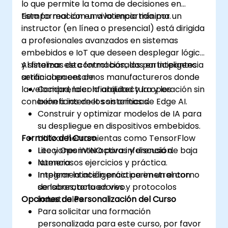
lo que permite la toma de decisiones en
tiempo real con una latencia mínima.
Esta formación en vivo impartida por un
instructor (en línea o presencial) está dirigida
a profesionales avanzados en sistemas
embebidos e IoT que deseen desplegar lógica
y sistemas de control basados en inteligencia
Al finalizar esta formación, los participantes
artificial en entornos manufactureros donde
serán capaces de:
la velocidad, la confiabilidad y la operación sin
Comprender la arquitectura y los
conexión a internet son críticas.
beneficios de los sistemas de Edge AI.
Construir y optimizar modelos de IA para
su despliegue en dispositivos embebidos.
Formato del Curso
Utilizar herramientas como TensorFlow
Lite y OpenVINO para inferencia de baja
Lecciones interactivas y discusión.
latencia.
Numerosos ejercicios y práctica.
Integrar la inteligencia perimetral con
Implementación práctica en un entorno
sensores, actuadores y protocolos
de laboratorio en vivo.
Opciones de Personalización del Curso
industriales.
Para solicitar una formación
personalizada para este curso, por favor