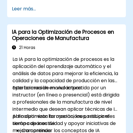
Leer más...
IA para la Optimización de Procesos en
Operaciones de Manufactura
21 Horas
La IA para la optimización de procesos es la
aplicación del aprendizaje automático y el
análisis de datos para mejorar la eficiencia, la
calidad y la capacidad de producción en las
operaciones de manufactura.
Esta formación en vivo impartida por un
instructor (en línea o presencial) está dirigida
a profesionales de la manufactura de nivel
intermedio que desean aplicar técnicas de IA
para optimizar las operaciones, reducir el
Al finalizar esta formación, los participantes
tiempo de inactividad y apoyar iniciativas de
serán capaces de:
mejora continua.
Comprender los conceptos de IA