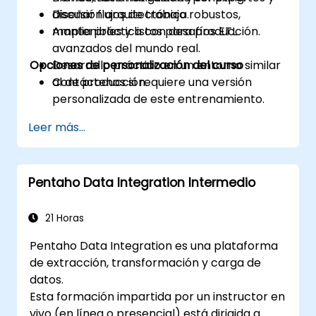
Diseñar flujos de trabajo robustos,
discusión arquitectónica.
mantenibles y listos para producción.
Amplia práctica con desafíos ETL
avanzados del mundo real.
Opciones de personalización del curso
Desarrollo práctico en un entorno similar
al de producción.
Contáctenos si requiere una versión
personalizada de este entrenamiento.
Leer más...
Pentaho Data Integration Intermedio
21 Horas
Pentaho Data Integration es una plataforma
de extracción, transformación y carga de
datos.
Esta formación impartida por un instructor en
vivo (en línea o presencial) está dirigida a