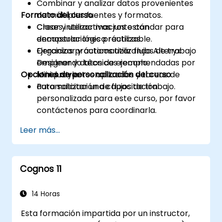
Combinar y analizar datos provenientes
Formato del curso
de múltiples fuentes y formatos.
Crear y utilizar macros estándar para
Clases interactivas junto con
encapsular lógica reutilizable.
demostraciones prácticas.
Organizar y automatizar flujos de trabajo
Ejercicios prácticos utilizando Alteryx
empleando técnicas recomendadas por
Designer y datos de ejemplo.
Opciones de personalización del curso
la industria.
Mini proyectos aplicados y tareas de
automatización de flujos de trabajo.
Para solicitar una capacitación
personalizada para este curso, por favor
contáctenos para coordinarla.
Leer más...
Cognos 11
14 Horas
Esta formación impartida por un instructor,