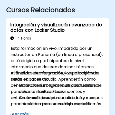
Cursos Relacionados
Integración y visualización avanzada de
datos con Looker Studio
14 Horas
Esta formación en vivo, impartida por un
instructor en Panama (en línea o presencial),
está dirigida a participantes de nivel
intermedio que deseen dominar técnicas
avanzadas de integración y visualización de
Al finalizar esta formación, los participantes
datos en Looker Studio. Aprenderán cómo
serán capaces de:
conectar diversas fuentes de datos, diseñar
Conectar e integrar múltiples fuentes de
paneles informativos convincentes y
datos en Looker Studio.
automatizar flujos de trabajo de informes
Crear métricas personalizadas y campos
para impulsar decisiones empresariales más
calculados para un análisis específico.
acertadas.
Diseñar visualizaciones avanzadas,
Leer más...