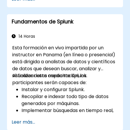
Fundamentos de Splunk
14 Horas
Esta formación en vivo impartida por un
instructor en Panama (en línea o presencial)
está dirigida a analistas de datos y científicos
de datos que desean buscar, analizar y
visualizar datos mediante Splunk.
Al finalizar esta capacitación, los
participantes serán capaces de:
Instalar y configurar Splunk.
Recopilar e indexar todo tipo de datos
generados por máquinas.
Implementar búsquedas en tiempo real,
análisis y visualización de grandes
Leer más...
conjuntos de datos.