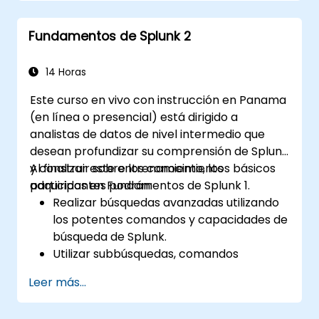
Crear y compartir cuadros de mando
(dashboards) complejos e informes.
Fundamentos de Splunk 2
14 Horas
Este curso en vivo con instrucción en Panama
(en línea o presencial) está dirigido a
analistas de datos de nivel intermedio que
desean profundizar su comprensión de Splunk
y construir sobre los conocimientos básicos
Al finalizar este entrenamiento, los
adquiridos en Fundamentos de Splunk 1.
participantes podrán:
Realizar búsquedas avanzadas utilizando
los potentes comandos y capacidades de
búsqueda de Splunk.
Utilizar subbúsquedas, comandos
estadísticos y funciones de evaluación
Leer más...
para analizar datos.
Crear informes y paneles sofisticados con