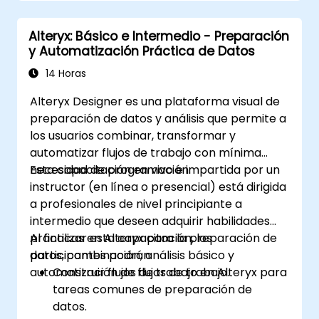
Aprender a utilizar las herramientas de
API para descargar y analizar datos web.
Alteryx: Básico e Intermedio - Preparación
Utilizar las herramientas de scripting de
y Automatización Práctica de Datos
Alteryx, incluidas Python y R.
14 Horas
Alteryx Designer es una plataforma visual de
preparación de datos y análisis que permite a
los usuarios combinar, transformar y
automatizar flujos de trabajo con mínima
necesidad de programación.
Esta capacitación en vivo e impartida por un
instructor (en línea o presencial) está dirigida
a profesionales de nivel principiante a
intermedio que deseen adquirir habilidades
prácticas en Alteryx para la preparación de
Al finalizar esta capacitación, los
datos, combinación, análisis básico y
participantes podrán:
automatización de flujos de trabajo.
Construir flujos de trabajo en Alteryx para
tareas comunes de preparación de
datos.