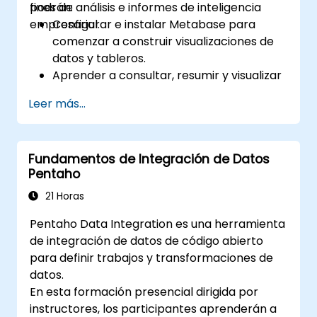
fines de análisis e informes de inteligencia
podrán:
empresarial.
Configurar e instalar Metabase para
comenzar a construir visualizaciones de
datos y tableros.
Aprender a consultar, resumir y visualizar
datos en Metabase.
Leer más...
Utilizar las características y herramientas
de Metabase para escribir consultas SQL.
Construir gráficos analíticos y tableros
Fundamentos de Integración de Datos
para obtener perspectivas
Pentaho
empresariales.
Conocer las mejores prácticas y consejos
21 Horas
para utilizar Metabase y resolver
Pentaho Data Integration es una herramienta
problemas comunes.
de integración de datos de código abierto
para definir trabajos y transformaciones de
datos.
En esta formación presencial dirigida por
instructores, los participantes aprenderán a