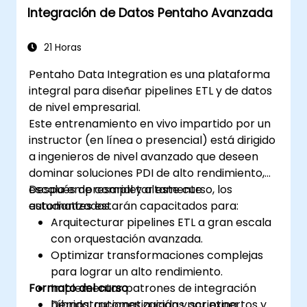
Integración de Datos Pentaho Avanzada
21 Horas
Pentaho Data Integration es una plataforma
integral para diseñar pipelines ETL y de datos
de nivel empresarial.
Este entrenamiento en vivo impartido por un
instructor (en línea o presencial) está dirigido
a ingenieros de nivel avanzado que deseen
dominar soluciones PDI de alto rendimiento,
escala empresarial y altamente
Después de completar este curso, los
automatizadas.
estudiantes estarán capacitados para:
Arquitecturar pipelines ETL a gran escala
con orquestación avanzada.
Optimizar transformaciones complejas
para lograr un alto rendimiento.
Formato del curso
Implementar patrones de integración
híbrida, automatización y scripting.
Demostraciones guiadas por expertos y