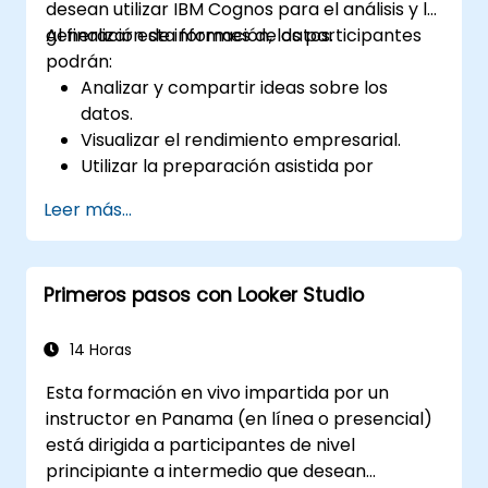
desean utilizar IBM Cognos para el análisis y la
generación de informes de datos.
Al finalizar esta formación, los participantes
podrán:
Analizar y compartir ideas sobre los
datos.
Visualizar el rendimiento empresarial.
Utilizar la preparación asistida por
inteligencia artificial para limpiar y
Leer más...
combinar fuentes de datos.
Descubrir patrones ocultos en los datos
mediante las funciones de IA integradas
Primeros pasos con Looker Studio
de IBM Cognos Analytics.
14 Horas
Esta formación en vivo impartida por un
instructor en Panama (en línea o presencial)
está dirigida a participantes de nivel
principiante a intermedio que desean