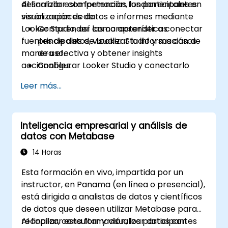
desarrollar competencias fundamentales en
Al finalizar esta formación, los participantes
visualización de datos e informes mediante
serán capaces de:
Looker Studio, así como aprender a conectar
Comprender las características
fuentes de datos, visualizar la información de
principales de Looker Studio y sus casos
manera efectiva y obtener insights
de uso.
accionables.
Configurar Looker Studio y conectarlo
con diversas fuentes de datos.
Leer más...
Crear paneles interactivos con gráficos,
tablas dinámicas y filtros.
Personalizar informes para audiencias
Inteligencia empresarial y análisis de
específicas y necesidades empresariales.
datos con Metabase
Colaborar en paneles y compartirlos de
manera efectiva.
14 Horas
Esta formación en vivo, impartida por un
instructor, en Panama (en línea o presencial),
está dirigida a analistas de datos y científicos
de datos que deseen utilizar Metabase para
recopilar, consultar y visualizar datos con
Al finalizar esta formación, los participantes