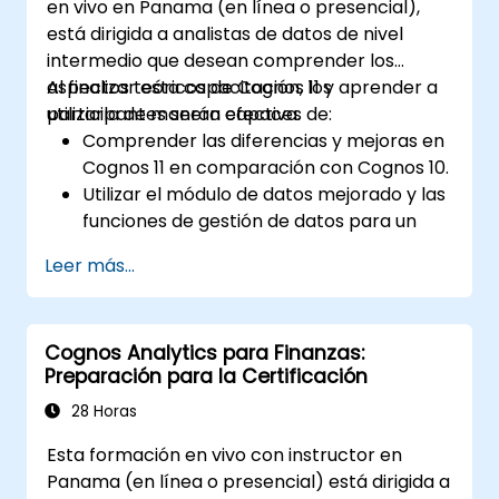
en vivo en Panama (en línea o presencial),
está dirigida a analistas de datos de nivel
intermedio que desean comprender los
aspectos teóricos de Cognos 11 y aprender a
Al finalizar esta capacitación, los
utilizarla de manera efectiva.
participantes serán capaces de:
Comprender las diferencias y mejoras en
Cognos 11 en comparación con Cognos 10.
Utilizar el módulo de datos mejorado y las
funciones de gestión de datos para un
manejo más eficiente de la información.
Leer más...
Implementar buenas prácticas para una
transición fluida y un uso óptimo de
Cognos 11.
Cognos Analytics para Finanzas:
Preparación para la Certificación
28 Horas
Esta formación en vivo con instructor en
Panama (en línea o presencial) está dirigida a