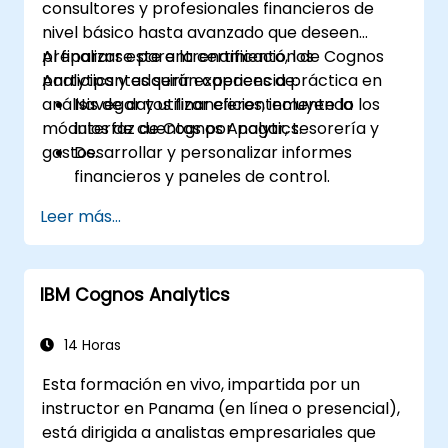
consultores y profesionales financieros de
nivel básico hasta avanzado que deseen
prepararse para la certificación de Cognos
Al finalizar este entrenamiento, los
Analytics y adquirir experiencia práctica en
participantes serán capaces de:
análisis de datos financieros, incluyendo los
Navegar y utilizar eficientemente la
módulos de cuentas por pagar, tesorería y
interfaz de Cognos Analytics.
gastos.
Desarrollar y personalizar informes
financieros y paneles de control.
Gestionar modelos de datos y optimizar
Leer más...
consultas.
Prepararse para el examen de
certificación de Cognos Analytics.
IBM Cognos Analytics
14 Horas
Esta formación en vivo, impartida por un
instructor en Panama (en línea o presencial),
está dirigida a analistas empresariales que