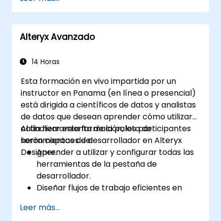
incluyendo filtros interactivos y gráficos.
Automatizar flujos de trabajo de informes
para actualizaciones de datos en tiempo
Alteryx Avanzado
real.
Aplicar las mejores prácticas en narrativa
visual y personalización de informes.
14 Horas
Esta formación en vivo impartida por un
instructor en Panama (en línea o presencial)
está dirigida a científicos de datos y analistas
de datos que desean aprender cómo utilizar
cada herramienta de la paleta de
Al finalizar esta formación, los participantes
herramientas de desarrollador en Alteryx
serán capaces de:
Designer.
Aprender a utilizar y configurar todas las
herramientas de la pestaña de
desarrollador.
Diseñar flujos de trabajo eficientes en
Alteryx utilizando las herramientas
Leer más...
dinámicas, de validación y de prueba.