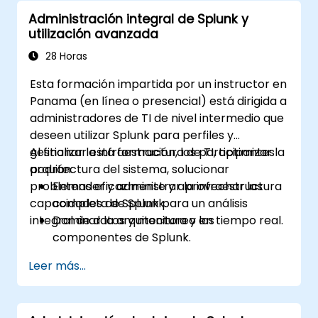
opciones de visualización avanzadas.
Administración integral de Splunk y
Implementar alertas e informes
utilización avanzada
programados para fines de supervisión y
notificación.
28 Horas
Esta formación impartida por un instructor en
Panama (en línea o presencial) está dirigida a
administradores de TI de nivel intermedio que
deseen utilizar Splunk para perfiles y
gestionar la infraestructura de TI, optimizar la
Al finalizar esta formación, los participantes
arquitectura del sistema, solucionar
podrán:
problemas eficazmente y aprovechar las
Entender y administrar la infraestructura
capacidades de Splunk para un análisis
completa de Splunk.
integral de datos y monitoreo en tiempo real.
Dominar la arquitectura y los
componentes de Splunk.
Solucionar eficazmente problemas
Leer más...
comunes y avanzados.
Aprovechar al máximo las capacidades
de Splunk para el análisis de datos,