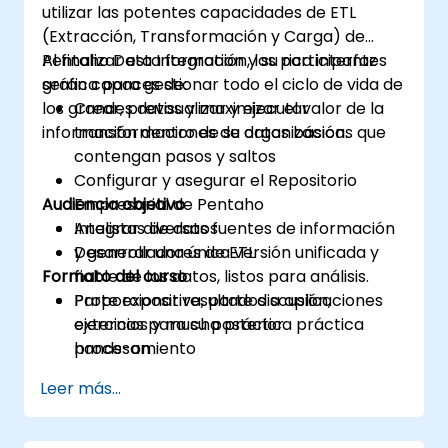
utilizar las potentes capacidades de ETL
(Extracción, Transformación y Carga) de
Pentaho Data Integration y su rica interfaz
Al finalizar esta formación, los participantes
gráfica para gestionar todo el ciclo de vida de
serán capaces de:
los grandes datos y maximizar el valor de la
Crear, previsualizar y ejecutar
información dentro de su organización.
transformaciones de datos básicas que
contengan pasos y saltos
Configurar y asegurar el Repositorio
Audiencia objetivo
Empresarial de Pentaho
Integrar diversas fuentes de información
Analistas de datos
y generar una única versión unificada y
Desarrolladores de ETL
Formato del curso
fiable de los datos, listos para análisis.
Proporcionar resultados a aplicaciones
Parte expositiva, parte discusión,
externas para su posterior
ejercicios y mucha práctica práctica
procesamiento
hands-on
Leer más...