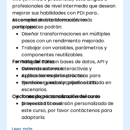
profesionales de nivel intermedio que desean
mejorar sus habilidades con PDI para
escenarios de transformación más
Al completar esta formación, los
complejos.
participantes podrán:
Diseñar transformaciones en múltiples
pasos con un rendimiento mejorado.
Trabajar con variables, parámetros y
componentes reutilizables.
Formato del curso
Integrar PDI con bases de datos, API y
sistemas externos.
Demostraciones interactivas y
Aplicar las mejores prácticas para
explicaciones del instructor.
mantener y escalar pipelines ETL.
Ejercicios guiados y práctica basada en
escenarios.
Opciones de personalización del curso
Trabajo práctico en un entorno de
proyecto ETL real.
Si necesita una versión personalizada de
este curso, por favor contáctenos para
adaptarla.
Leer más...