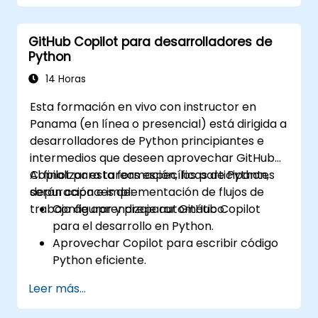
utilizando sugerencias de código
generadas por IA.
GitHub Copilot para desarrolladores de
Optimizar los flujos de trabajo front-end
Python
con estrategias prácticas de integración
de Copilot.
14 Horas
Resolver problemas y depurar código
Esta formación en vivo con instructor en
front-end utilizando la asistencia de
Panama (en línea o presencial) está dirigida a
Copilot.
desarrolladores de Python principiantes e
intermedios que deseen aprovechar GitHub
Copilot para tareas específicas de Python,
Al finalizar esta formación, los participantes
depuración e implementación de flujos de
serán capaces de:
trabajo de aprendizaje automático.
Configurar y preparar GitHub Copilot
para el desarrollo en Python.
Aprovechar Copilot para escribir código
Python eficiente.
Depurar aplicaciones de Python utilizando
Leer más...
sugerencias generadas por IA.
Automatizar tareas de codificación