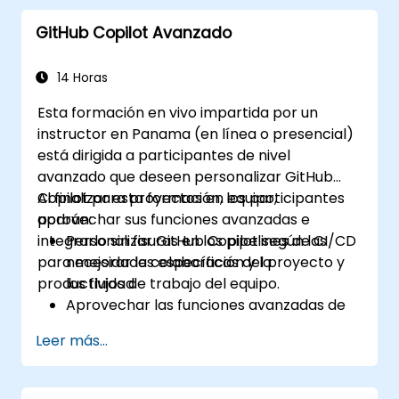
repetitivas y mejorar la eficiencia del flujo
GitHub Copilot Avanzado
de trabajo.
Utilizar Copilot para implementar
proyectos de aprendizaje automático en
14 Horas
Python.
Esta formación en vivo impartida por un
instructor en Panama (en línea o presencial)
está dirigida a participantes de nivel
avanzado que deseen personalizar GitHub
Copilot para proyectos en equipo,
Al finalizar esta formación, los participantes
aprovechar sus funciones avanzadas e
podrán:
integrarlo sin fisuras en los pipelines de CI/CD
Personalizar GitHub Copilot según las
para mejorar la colaboración y la
necesidades específicas del proyecto y
productividad.
los flujos de trabajo del equipo.
Aprovechar las funciones avanzadas de
Copilot para tareas complejas de
Leer más...
programación.
Integrar GitHub Copilot en pipelines de
CI/CD y entornos colaborativos.