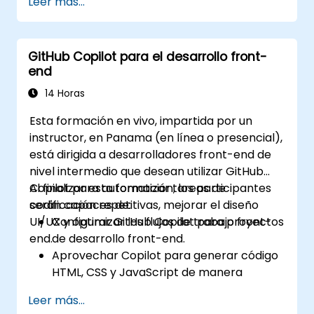
Leer más...
sugerencias asistidas por IA.
Agilizar los procesos de revisión de código
gracias a las capacidades de Copilot.
GitHub Copilot para el desarrollo front-
Colaborar de manera efectiva utilizando
end
Copilot en entornos de equipo.
14 Horas
Esta formación en vivo, impartida por un
instructor, en Panama (en línea o presencial),
está dirigida a desarrolladores front-end de
nivel intermedio que desean utilizar GitHub
Copilot para automatizar tareas de
Al finalizar esta formación, los participantes
codificación repetitivas, mejorar el diseño
serán capaces de:
UI/UX y optimizar los flujos de trabajo front-
Configurar GitHub Copilot para proyectos
end.
de desarrollo front-end.
Aprovechar Copilot para generar código
HTML, CSS y JavaScript de manera
eficiente.
Leer más...
Mejorar los procesos de diseño UI/UX