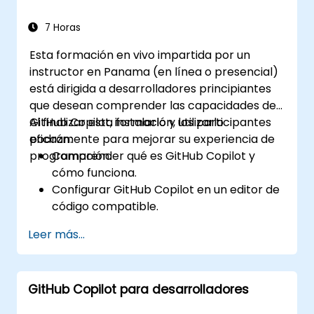
Comprender las limitaciones y
consideraciones éticas del uso de
7 Horas
herramientas de codificación impulsadas
Esta formación en vivo impartida por un
por IA.
instructor en Panama (en línea o presencial)
está dirigida a desarrolladores principiantes
que desean comprender las capacidades de
GitHub Copilot, instalarlo y utilizarlo
Al finalizar esta formación, los participantes
eficazmente para mejorar su experiencia de
podrán:
programación.
Comprender qué es GitHub Copilot y
cómo funciona.
Configurar GitHub Copilot en un editor de
código compatible.
Utilizar GitHub Copilot para escribir,
Leer más...
refactorizar y depurar código con mayor
rapidez.
Aprovechar Copilot para explorar
GitHub Copilot para desarrolladores
técnicas y soluciones de programación.
Aplicar las mejores prácticas para