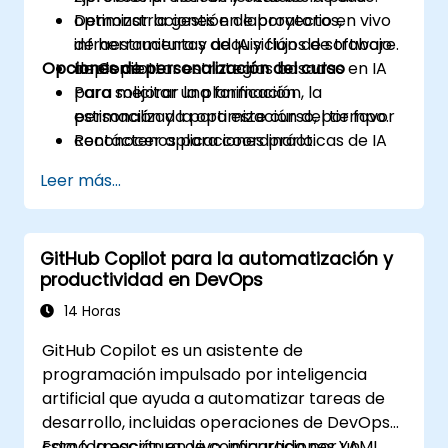
optimizar la gestión de proyectos,
Demonstraciones en laboratorio en vivo
infraestructura y adquisición de software.
de herramientas de IA y flujos de trabajo
Opciones de personalización del curso
Implementar estrategias basadas en IA
de Copilot.
para mejorar la planificación, la
Para solicitar una formación
estimación y la optimización del tiempo.
personalizada para este curso, por favor
Reconocer aplicaciones prácticas de IA
contáctenos para coordinarlo.
en escenarios específicos de la industria,
Leer más...
como el sector petrolero.
GitHub Copilot para la automatización y
productividad en DevOps
14 Horas
GitHub Copilot es un asistente de
programación impulsado por inteligencia
artificial que ayuda a automatizar tareas de
desarrollo, incluidas operaciones de DevOps
como la escritura de configuraciones YAML,
Esta formación en vivo, impartida por un