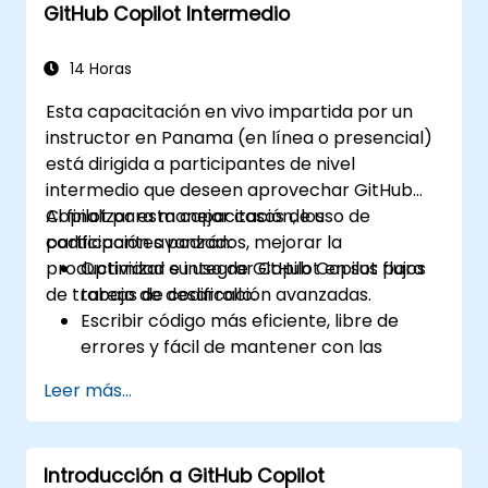
GitHub Copilot Intermedio
Optimizar la colaboración del equipo
mediante herramientas impulsadas por
inteligencia artificial.
14 Horas
Administrar y solucionar problemas en los
Esta capacitación en vivo impartida por un
ajustes y permisos de Copilot de manera
instructor en Panama (en línea o presencial)
eficaz.
está dirigida a participantes de nivel
intermedio que deseen aprovechar GitHub
Copilot para manejar casos de uso de
Al finalizar esta capacitación, los
codificación avanzados, mejorar la
participantes podrán:
productividad e integrar Copilot en sus flujos
Optimizar su uso de GitHub Copilot para
de trabajo de desarrollo.
tareas de codificación avanzadas.
Escribir código más eficiente, libre de
errores y fácil de mantener con las
sugerencias de Copilot.
Leer más...
Integrar GitHub Copilot en sus IDEs y flujos
de trabajo preferidos.
Utilizar Copilot para la depuración y
Introducción a GitHub Copilot
refactorización de código.