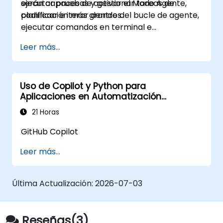
ejecutar pruebas y gestionar tareas de
serán capaces de activar el Modo Agente,
codificación más grandes.
planificar e iterar dentro del bucle de agente,
ejecutar comandos en terminal e
implementar la gobernanza empresarial.
Leer más...
Uso de Copilot y Python para
Aplicaciones en Automatización
Industrial
21 Horas
GitHub Copilot
Leer más...
Última Actualización:
2026-07-03
Reseñas(3)