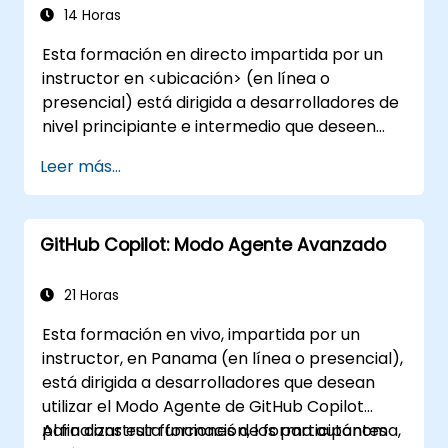
integrar GitHub Copilot en sus flujos de
14 Horas
trabajo diarios.
Esta formación en directo impartida por un
instructor en <ubicación> (en línea o
presencial) está dirigida a desarrolladores de
nivel principiante e intermedio que deseen
aprender a aprovechar las capacidades de
Leer más...
GitHub Copilot de manera eficaz dentro de
los flujos de trabajo modernos de desarrollo.
GitHub Copilot: Modo Agente Avanzado
21 Horas
Esta formación en vivo, impartida por un
instructor, en Panama (en línea o presencial),
está dirigida a desarrolladores que desean
utilizar el Modo Agente de GitHub Copilot
para construir funciones de forma autónoma,
Al finalizar esta formación, los participantes