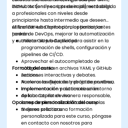
GitHub Actions y scripts de implementación.
instructor (en línea o presencial), está dirigida
a profesionales con niveles desde
principiante hasta intermedio que deseen
utilizar GitHub Copilot para optimizar las
Al finalizar esta formación, los participantes
tareas de DevOps, mejorar la automatización
podrán:
y aumentar su productividad.
Utilizar GitHub Copilot para asistir en la
programación de shells, configuración y
pipelines de CI/CD.
Aprovechar el autocompletado de
Formato del curso
código con IA en archivos YAML y GitHub
Actions.
Lecciones interactivas y debates.
Acelerar los flujos de trabajo de pruebas,
Numerosos ejercicios y práctica continua.
implementación y automatización.
Implementación práctica en un entorno
Aplicar Copilot de manera responsable,
de laboratorio en vivo.
Opciones de personalización del curso
comprendiendo sus limitaciones y las
mejores prácticas.
Si desea solicitar una formación
personalizada para este curso, póngase
en contacto con nosotros para