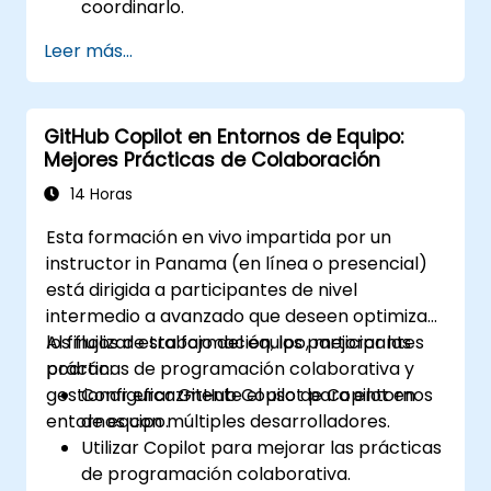
coordinarlo.
Leer más...
GitHub Copilot en Entornos de Equipo:
Mejores Prácticas de Colaboración
14 Horas
Esta formación en vivo impartida por un
instructor in Panama (en línea o presencial)
está dirigida a participantes de nivel
intermedio a avanzado que deseen optimizar
los flujos de trabajo del equipo, mejorar las
Al finalizar esta formación, los participantes
prácticas de programación colaborativa y
podrán:
gestionar eficazmente el uso de Copilot en
Configurar GitHub Copilot para entornos
entornos con múltiples desarrolladores.
de equipo.
Utilizar Copilot para mejorar las prácticas
de programación colaborativa.