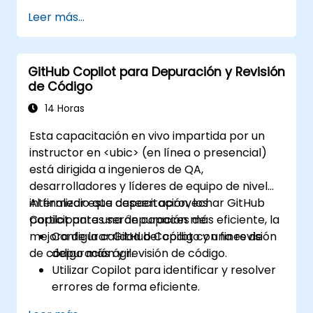
Optimizar los flujos de trabajo del equipo
Leer más...
mediante las características de Copilot.
Gestionar la integración de Copilot en
proyectos con múltiples desarrolladores.
GitHub Copilot para Depuración y Revisión
Mantener una calidad y estándares
de Código
consistentes del código entre los equipos.
Aprovechar las características
14 Horas
avanzadas de Copilot para satisfacer
Esta capacitación en vivo impartida por un
necesidades específicas del equipo.
instructor en <ubic> (en línea o presencial)
Combinar Copilot con otras
está dirigida a ingenieros de QA,
herramientas colaborativas para
desarrolladores y líderes de equipo de nivel
aumentar la eficiencia.
intermedio que deseen aprovechar GitHub
Al finalizar esta capacitación, los
Copilot para una depuración más eficiente, la
participantes serán capaces de:
mejora de la calidad del código y una revisión
Configurar GitHub Copilot con fines de
de código más ágil.
depuración y revisión de código.
Utilizar Copilot para identificar y resolver
errores de forma eficiente.
Mejorar la calidad del código con