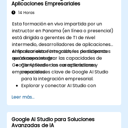
Aplicaciones Empresariales
14 Horas
Esta formación en vivo impartida por un
instructor en Panama (en línea o presencial)
está dirigida a gerentes de TI de nivel
intermedio, desarrolladores de aplicaciones
empresariales e integradores de sistemas
Al finalizar esta formación, los participantes
que deseen integrar las capacidades de
serán capaces de:
Google AI Studio con sus aplicaciones
Comprender las características y
empresariales.
capacidades clave de Google AI Studio
para la integración empresarial.
Explorar y conectar AI Studio con
aplicaciones empresariales mediante
Leer más...
APIs.
Personalizar modelos de IA para casos de
uso empresarial específicos.
Google AI Studio para Soluciones
Configurar flujos de trabajo que integren
Avanzadas de IA
predicciones de IA en procesos