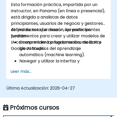
Esta formación práctica, impartida por un
instructor, en Panama (en línea o presencial),
está dirigida a analistas de datos
principiantes, usuarios de negocio y gestores
de productos que desean aprender los
Al final de esta formación, los participantes
fundamentos para crear y utilizar modelos de
podrán:
IA con una mínima programación, mediante
Comprender los fundamentos de la IA y
Google AI Studio.
los conceptos del aprendizaje
automático (machine learning).
Navegar y utilizar la interfaz y
herramientas de Google AI Studio.
Leer más...
Crear modelos de IA usando plantillas
predefinidas y conjuntos de datos.
Entrenar y evaluar modelos con flujos de
Última Actualización:
2026-04-27
trabajo fáciles de seguir.
Desplegar modelos de IA para
aplicaciones del mundo real.
Próximos cursos