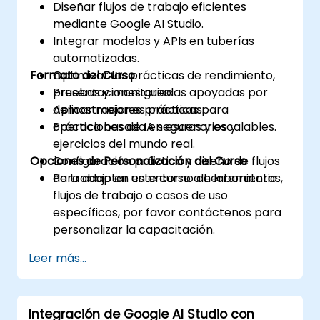
Diseñar flujos de trabajo eficientes
mediante Google AI Studio.
Integrar modelos y APIs en tuberías
automatizadas.
Formato del Curso
Optimizar las prácticas de rendimiento,
pruebas y monitoreo.
Presentaciones guiadas apoyadas por
Aplicar mejores prácticas para
demostraciones prácticas.
operaciones de IA seguras y escalables.
Práctica basada en escenarios y
ejercicios del mundo real.
Opciones de Personalización del Curso
Configuración práctica y diseño de flujos
de trabajo en un entorno de laboratorio.
Para adaptar este curso a herramientas,
flujos de trabajo o casos de uso
específicos, por favor contáctenos para
personalizar la capacitación.
Leer más...
Integración de Google AI Studio con