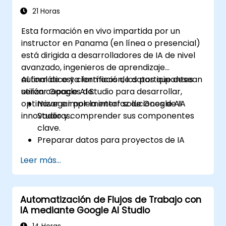
empresariales.
21 Horas
Desplegar información impulsada por IA y
Esta formación en vivo impartida por un
automatización dentro de aplicaciones
instructor en Panama (en línea o presencial)
empresariales.
está dirigida a desarrolladores de IA de nivel
Resolver problemas y optimizar las
avanzado, ingenieros de aprendizaje
integraciones para garantizar
automático y científicos de datos que desean
Al final de esta formación, los participantes
escalabilidad y eficiencia.
utilizar Google AI Studio para desarrollar,
serán capaces de:
optimizar e implementar soluciones de IA
Navegar por la interfaz de Google AI
innovadoras.
Studio y comprender sus componentes
clave.
Preparar datos para proyectos de IA
utilizando las herramientas integradas de
Leer más...
Google AI Studio.
Entrenar, evaluar y ajustar modelos de
aprendizaje automático mediante AutoML
Automatización de Flujos de Trabajo con
y características de entrenamiento
IA mediante Google AI Studio
personalizado.
Implementar modelos de IA como