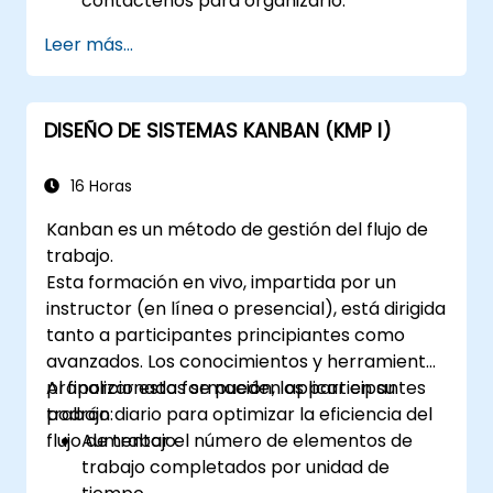
contáctenos para organizarlo.
Leer más...
DISEÑO DE SISTEMAS KANBAN (KMP I)
16 Horas
Kanban es un método de gestión del flujo de
trabajo.
Esta formación en vivo, impartida por un
instructor (en línea o presencial), está dirigida
tanto a participantes principiantes como
avanzados. Los conocimientos y herramientas
proporcionados se pueden aplicar en su
Al finalizar esta formación, los participantes
trabajo diario para optimizar la eficiencia del
podrán:
flujo de trabajo.
Aumentar el número de elementos de
trabajo completados por unidad de