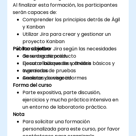
Al finalizar esta formación, los participantes
serán capaces de:
Comprender los principios detrás de Ágil
y Kanban
Utilizar Jira para crear y gestionar un
proyecto Kanban
Público objetivo
Personalizar Jira según las necesidades
de su organización
Gerentes de producto
Ejecutar búsquedas y análisis básicos y
Desarrolladores de software
avanzados
Ingenieros de pruebas
Generar y revisar informes
Analistas de negocio
Forma del curso
Parte expositiva, parte discusión,
ejercicios y mucha práctica intensiva en
un entorno de laboratorio práctico.
Nota
Para solicitar una formación
personalizada para este curso, por favor