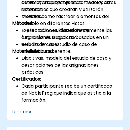
construyendo ejemplos de modelos de
sistemas, arquitectos de software y otros
sistemas;
interesados que crearán y utilizarán
Muestra cómo rastrear elementos del
modelos.
Métodos:
modelo en diferentes vistas;
Explica cómo utilizar eficientemente las
Presentaciones, discusiones y
funciones de MagicDraw;
asignaciones prácticas basadas en un
Se basa en un estudio de caso de
estudio de caso.
Material del curso:
modelado coherente.
Diacitivas, modelo del estudio de caso y
descripciones de las asignaciones
prácticas.
Certificados:
Cada participante recibe un certificado
de NobleProg que indica que asistió a la
formación.
Leer más...