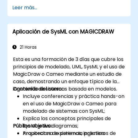
en contacto con nosotros para
Leer más...
organizarlo.
Aplicación de SysML con MAGICDRAW
21 Horas
Esta es una formación de 3 días que cubre los
principios de modelado, UML, SysML y el uso de
MagicDraw o Cameo mediante un estudio de
caso, demostrando un enfoque típico de la
ingeniería de sistemas basada en modelos.
Contenido del curso:
Incluye conferencias y práctica hands-on
en el uso de MagicDraw o Cameo para
modelado de sistemas con SysML;
Explica los conceptos principales de
Público objetivo:
SysML y sus diagramas;
Proporciona experiencia práctica
Arquitectos de sistemas, ingenieros de