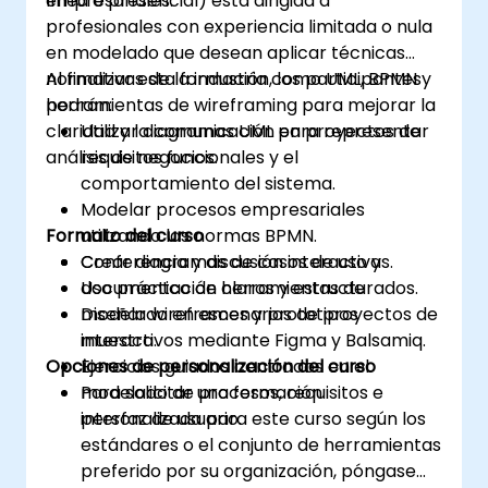
empresariales.
línea o presencial) está dirigida a
profesionales con experiencia limitada o nula
en modelado que desean aplicar técnicas
normativas de la industria como UML, BPMN y
Al finalizar esta formación, los participantes
herramientas de wireframing para mejorar la
podrán:
claridad y la comunicación en proyectos de
Utilizar diagramas UML para representar
análisis de negocios.
requisitos funcionales y el
comportamiento del sistema.
Modelar procesos empresariales
Formato del curso
utilizando las normas BPMN.
Crear diagramas de casos de uso y
Conferencia y discusión interactivas.
documentación claros y estructurados.
Uso práctico de herramientas de
Diseñar wireframes y prototipos
modelado en escenarios de proyectos de
interactivos mediante Figma y Balsamiq.
muestra.
Opciones de personalización del curso
Ejercicios guiados centrados en el
modelado de procesos, requisitos e
Para solicitar una formación
interfaz de usuario.
personalizada para este curso según los
estándares o el conjunto de herramientas
preferido por su organización, póngase