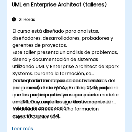
UML en Enterprise Architect (talleres)
implementación del software.
21 Horas
El curso está diseñado para analistas,
diseñadores, desarrolladores, probadores y
gerentes de proyectos.
Este taller presenta un análisis de problemas,
diseño y documentación de sistemas
utilizando UML y Enterprise Architect de Sparx
Systems. Durante la formación, se
presentarán las capacidades avanzadas del
Dado que la formación se centra en la
programa (como MDA, perfiles, XMI), junto
herramienta Enterprise Architect, se requiere
con las mejores prácticas que pueden
que los participantes ya sepan cómo modelar
simplificar y acelerar significativamente el
en UML. Para aquellos que deseen aprender
Método de capacitación
modelado.
modelado, ofrecemos una formación
específica para UML.
Clase 10%, taller 90%
Leer más...