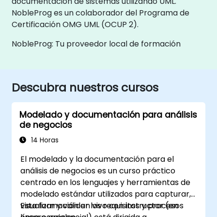
documentación de sistemas utilizando UML.
NobleProg es un colaborador del Programa de
Certificación OMG UML (OCUP 2).
NobleProg: Tu proveedor local de formación
Descubra nuestros cursos
Modelado y documentación para análisis
de negocios
14 Horas
El modelado y la documentación para el
análisis de negocios es un curso práctico
centrado en los lenguajes y herramientas de
modelado estándar utilizados para capturar,
visualizar y validar los requisitos y procesos
Esta formación en vivo con instructor (en