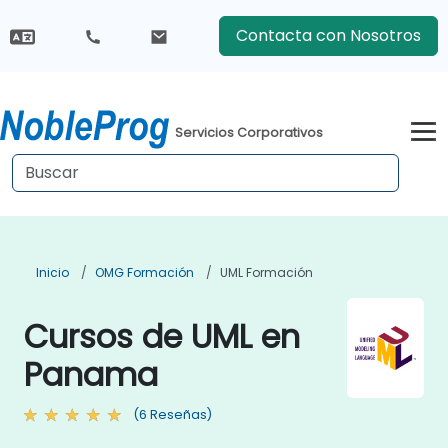
Contacta con Nosotros
Servicios Corporativos
Inicio
OMG Formación
UML Formación
Cursos de UML en
Panama
(6 Reseñas)