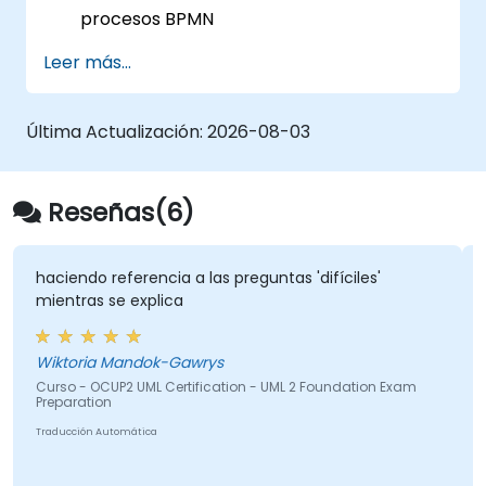
procesos BPMN
Capturar la información del proceso tal
Leer más...
como existe actualmente (as-is)
Implementar flujos de procesos
optimizados para procesos intensivos en
Última Actualización:
2026-08-03
recursos humanos
Simplificar definiciones complejas de
procesos y dividirlos en partes más
Reseñas(6)
manejables
haciendo referencia a las preguntas 'difíciles'
mientras se explica
Wiktoria Mandok-Gawrys
Curso - OCUP2 UML Certification - UML 2 Foundation Exam
Preparation
Traducción Automática