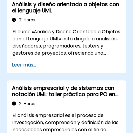
Análisis y diseño orientado a objetos con
el lenguaje UML
21 Horas
El curso «Análisis y Diseño Orientado a Objetos
con el Lenguaje UML» está dirigido a analistas,
diseñadores, programadores, testers y
gestores de proyectos, ofreciendo una
introducción al modelado de sistemas
Leer más...
mediante UML. A través del estudio de un caso
práctico, los participantes adquirirán
competencias en el modelado de requisitos,
Análisis empresarial y de sistemas con
procesos empresariales, así como en la
notación UML: taller práctico para PO en
documentación de requisitos funcionales y no
metodología Scrum
funcionales. Las etapas posteriores incluyen
21 Horas
el modelo analítico, las fases de diseño tanto
El análisis empresarial es el proceso de
estático como dinámico, y la aplicación
investigación, comprensión y definición de las
práctica de la herramienta de modelado
necesidades empresariales con el fin de
Enterprise Architect. El curso constituye una