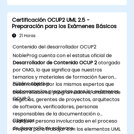
Certificación OCUP2 UML 2.5 -
Preparación para los Exámenes Básicos
21 Horas
Contenido del desarrollador OCUP2
NobleProg cuenta con el estatus oficial de
Desarrollador de Contenido OCUP 2
otorgado
por OMG, lo que significa que nuestros
temarios y materiales de formación fueron
Público objetivo
desarrollados por los mismos expertos que
elaboraron las preguntas para los exámenes
Desarrolladores, programadores, analistas de
OCUP 2.
negocios, gerentes de proyectos, arquitectos
de software, verificadores, personas
responsables de la documentación o
Objetivos
cualquier persona involucrada en el proceso
de desarrollo de software.
Prepara para trabajar con los elementos UML