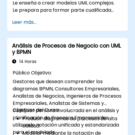
Le enseña a crear modelos UML complejos.
Le prepara para formar parte cualificada
como miembro senior de un equipo de
Leer más...
desarrollo UML.
Análisis de Procesos de Negocio con UML
y BPMN
14 Horas
Público Objetivo:
Gestores que desean comprender los
diagramas BPMN, Consultores Empresariales,
Analistas de Negocios, Ingenieros de Procesos
Empresariales, Analistas de Sistemas y
Objetivos del Curso:
cualquier persona involucrada en el análisis y
planificación de Procesos Empresariales
Producir diagramas de procesos de alta
utilizando notación unificada y estandarizada
calidad
para el modelado.
Modelar mediante la notación de