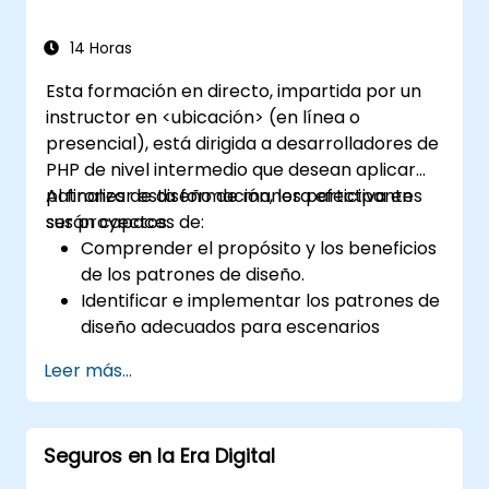
14 Horas
Esta formación en directo, impartida por un
instructor en <ubicación> (en línea o
presencial), está dirigida a desarrolladores de
PHP de nivel intermedio que desean aplicar
patrones de diseño de manera efectiva en
Al finalizar esta formación, los participantes
sus proyectos.
serán capaces de:
Comprender el propósito y los beneficios
de los patrones de diseño.
Identificar e implementar los patrones de
diseño adecuados para escenarios
comunes.
Leer más...
Estructurar aplicaciones PHP utilizando
las mejores prácticas reconocidas por la
industria.
Seguros en la Era Digital
Integrar patrones en frameworks
modernos como Symfony o Zend.