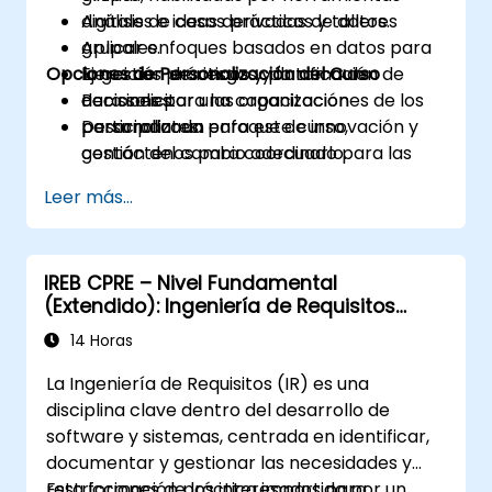
digitales e ideas derivadas de datos.
Análisis de casos prácticos y talleres
Aplicar enfoques basados en datos para
grupales.
Opciones de Personalización del Curso
la gestión de riesgos y la toma de
Ejercicios prácticos y planificación de
decisiones.
acciones para las organizaciones de los
Para solicitar una capacitación
Desarrollar un enfoque de innovación y
participantes.
personalizada para este curso,
gestión del cambio adecuado para las
contáctenos para coordinarlo.
aseguradoras.
Leer más...
Evaluar casos prácticos reales y traducir
sus enseñanzas en iniciativas locales.
IREB CPRE – Nivel Fundamental
(Extendido): Ingeniería de Requisitos
Práctica y Preparación para la
14 Horas
Certificación
La Ingeniería de Requisitos (IR) es una
disciplina clave dentro del desarrollo de
software y sistemas, centrada en identificar,
documentar y gestionar las necesidades y
restricciones de los interesados para
Esta formación práctica impartida por un