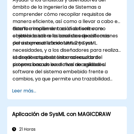
ámbito de la Ingeniería de Sistemas a
comprender cómo recopilar requisitos de
manera eficiente, así como a llevar a cabo el
diseño e implementación del software
Esta formación de tres días tiene como
embebido sobre la base de especificaciones
objetivo asistir a los analistas de sistemas
del sistema utilizando UML 2 y SysML.
para expresar eficientemente sus
necesidades, y a los diseñadores para realizar
el diseño arquitectónico adecuado del
La arquitectura de sistema resultante
sistema basado en dichas necesidades.
proporciona un buen nivel de agilidad al
software del sistema embebido frente a
cambios, ya que permite una trazabilidad
coherente entre las reglas de negocio
Leer más...
encapsuladas en las funciones del sistema y
las decisiones de uso (casos de uso) de los
usuarios finales hasta el nivel de
Aplicación de SysML con MAGICDRAW
implementación del software.
21 Horas