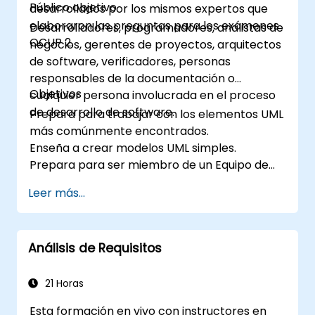
Público objetivo
desarrollados por los mismos expertos que
elaboraron las preguntas para los exámenes
Desarrolladores, programadores, analistas de
OCUP 2.
negocios, gerentes de proyectos, arquitectos
de software, verificadores, personas
responsables de la documentación o
Objetivos
cualquier persona involucrada en el proceso
de desarrollo de software.
Prepara para trabajar con los elementos UML
más comúnmente encontrados.
Enseña a crear modelos UML simples.
Prepara para ser miembro de un Equipo de
Desarrollo UML.
Leer más...
Análisis de Requisitos
21 Horas
Esta formación en vivo con instructores en