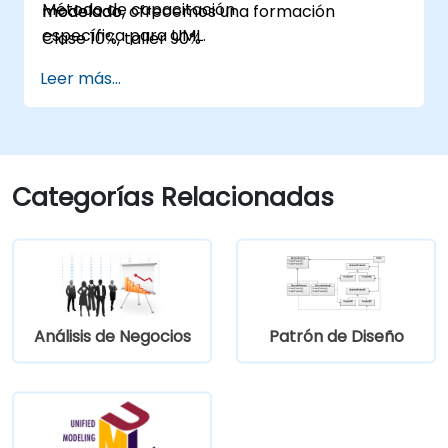
Método de capacitación
modelado.
modelado, ofrecemos una formación
específica para UML.
Clase 10%, taller 90%
Leer más...
Categorías Relacionadas
Análisis de Negocios
Patrón de Diseño