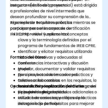
asegurar el éxito del proyecto.
instructor (en línea o presencial) está dirigida
a profesionales de nivel intermedio que
desean profundizar su comprensión de la
Ingeniería de Requisitos práctica mientras se
Al completar esta formación, los
preparan para el examen de certificación
participantes serán capaces de:
IREB CPRE – Nivel Fundamental.
Comprender y aplicar los conceptos
clave y la terminología definidos por el
programa de fundamentos de IREB CPRE.
Identificar y elicitar requisitos utilizando
Formato del Curso
técnicas efectivas y adecuadas al
contexto.
Conferencias interactivas y discusión
Modelar, documentar y validar requisitos
grupal.
para proyectos del mundo real.
Ejercicios basados en casos prácticos y
Gestionar los cambios en los requisitos, la
talleres colaborativos.
Opciones de Personalización del Curso
trazabilidad y la priorización a lo largo del
Sesiones de preparación para el examen
ciclo de vida del proyecto.
y preguntas de práctica.
Se pueden agregar módulos adicionales o
Utilizar herramientas y mejores prácticas
estudios de casos específicos de la
de Ingeniería de Requisitos para mejorar
industria bajo petición.