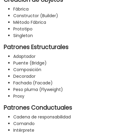
de los patrones, además de mostrarte cómo
Fábrica
catalogar y describir patrones que pueden
Constructor (Builder)
reutilizarse en toda tu organización.
Método Fábrica
Prototipo
Singleton
Patrones Estructurales
Adaptador
Puente (Bridge)
Composición
Decorador
Fachada (Facade)
Peso pluma (Flyweight)
Proxy
Patrones Conductuales
Cadena de responsabilidad
Comando
Intérprete