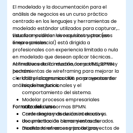
El modelado y la documentación para el
análisis de negocios es un curso práctico
centrado en los lenguajes y herramientas de
modelado estándar utilizados para capturar,
visualizar y validar los requisitos y procesos
Esta formación en vivo con instructor (en
empresariales.
línea o presencial) está dirigida a
profesionales con experiencia limitada o nula
en modelado que desean aplicar técnicas
normativas de la industria como UML, BPMN y
Al finalizar esta formación, los participantes
herramientas de wireframing para mejorar la
podrán:
claridad y la comunicación en proyectos de
Utilizar diagramas UML para representar
análisis de negocios.
requisitos funcionales y el
comportamiento del sistema.
Modelar procesos empresariales
Formato del curso
utilizando las normas BPMN.
Crear diagramas de casos de uso y
Conferencia y discusión interactivas.
documentación claros y estructurados.
Uso práctico de herramientas de
Diseñar wireframes y prototipos
modelado en escenarios de proyectos de