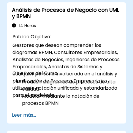
soluciones comerciales. El análisis
Análisis de Procesos de Negocio con UML
empresarial tiene como objetivo asegurar
y BPMN
que las soluciones tecnológicas, procesales o
organizativas cumplan con los objetivos y
14 Horas
necesidades empresariales. Es fundamental
Público Objetivo:
para garantizar la efectividad de los
Gestores que desean comprender los
proyectos y cambios en una organización,
diagramas BPMN, Consultores Empresariales,
asegurando que las soluciones
Analistas de Negocios, Ingenieros de Procesos
implementadas sean adecuadas, viables y
Empresariales, Analistas de Sistemas y
plenamente acordes con los requisitos
Objetivos del Curso:
cualquier persona involucrada en el análisis y
comerciales.
planificación de Procesos Empresariales
Producir diagramas de procesos de alta
utilizando notación unificada y estandarizada
calidad
para el modelado.
Modelar mediante la notación de
procesos BPMN
Capturar la información del proceso tal
Leer más...
como existe actualmente (as-is)
Implementar flujos de procesos
optimizados para procesos intensivos en