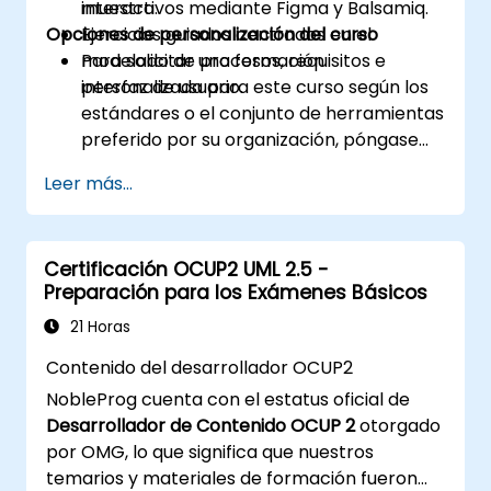
interactivos mediante Figma y Balsamiq.
muestra.
Opciones de personalización del curso
Ejercicios guiados centrados en el
modelado de procesos, requisitos e
Para solicitar una formación
interfaz de usuario.
personalizada para este curso según los
estándares o el conjunto de herramientas
preferido por su organización, póngase
en contacto con nosotros para
Leer más...
organizarlo.
Certificación OCUP2 UML 2.5 -
Preparación para los Exámenes Básicos
21 Horas
Contenido del desarrollador OCUP2
NobleProg cuenta con el estatus oficial de
Desarrollador de Contenido OCUP 2
otorgado
por OMG, lo que significa que nuestros
temarios y materiales de formación fueron