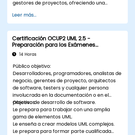
gestores de proyectos, ofreciendo una
introducción al modelado de sistemas
Leer más...
mediante UML. A través del estudio de un caso
práctico, los participantes adquirirán
competencias en el modelado de requisitos,
Certificación OCUP2 UML 2.5 -
procesos empresariales, así como en la
Preparación para los Exámenes
documentación de requisitos funcionales y no
Intermedios
funcionales. Las etapas posteriores incluyen
14 Horas
el modelo analítico, las fases de diseño tanto
Público objetivo:
estático como dinámico, y la aplicación
Desarrolladores, programadores, analistas de
práctica de la herramienta de modelado
negocio, gerentes de proyecto, arquitectos
Enterprise Architect. El curso constituye una
de software, testers y cualquier persona
base sólida para el modelado eficiente de
involucrada en la documentación o en el
procesos en empresas, utilizando UML
proceso de desarrollo de software.
Objetivos:
durante todas las etapas de desarrollo del
Le prepara para trabajar con una amplia
software.
gama de elementos UML.
Le enseña a crear modelos UML complejos.
Le prepara para formar parte cualificada