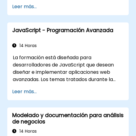
la comunicación y los resultados del
Leer más...
proyecto.
Estar completamente preparados para
presentar y aprobar el examen de
JavaScript - Programación Avanzada
certificación IREB CPRE – Nivel
Fundamental.
14 Horas
La formación está diseñada para
desarrolladores de JavaScript que desean
diseñar e implementar aplicaciones web
avanzadas. Los temas tratados durante la
formación tienen como objetivo aportar las
Leer más...
mejores prácticas en programación
JavaScript y resaltar los errores más
comunes. Un punto clave de la formación es
Modelado y documentación para análisis
abordar la programación orientada a objetos
de negocios
disponible mediante la sintaxis de JavaScript.
14 Horas