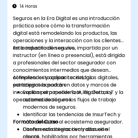
14 Horas
Seguros en la Era Digital es una introducción
práctica sobre cómo la transformación
digital está remodelando los productos, las
operaciones y la interacción con los clientes
en la industria de seguros.
Esta capacitación en vivo, impartida por un
instructor (en línea o presencial), está dirigida
a profesionales del sector asegurador con
conocimientos intermedios que desean
comprender y aplicar tecnologías digitales,
Al finalizar esta capacitación, los
estrategias basadas en datos y marcos de
participantes podrán:
innovación para modernizar las ofertas y
Explicar el papel de la IA, Big Data, IoT y la
operaciones de seguros.
automatización en los flujos de trabajo
modernos de seguros.
Identificar las tendencias de InsurTech y
Formato del Curso
cómo afectan al ecosistema asegurador.
Diseñar estrategias centradas en el
Conferencia interactiva y discusión
cliente, habilitadas por herramientas
grupal.