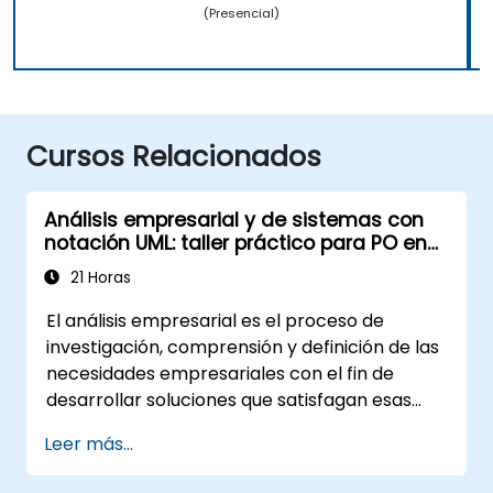
(Presencial)
Cursos Relacionados
Análisis empresarial y de sistemas con
notación UML: taller práctico para PO en
metodología Scrum
21 Horas
El análisis empresarial es el proceso de
investigación, comprensión y definición de las
necesidades empresariales con el fin de
desarrollar soluciones que satisfagan esas
necesidades. Es un elemento clave en el
Leer más...
proceso de gestión del cambio en una
organización y en el diseño de nuevas