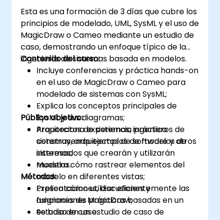
Esta es una formación de 3 días que cubre los
principios de modelado, UML, SysML y el uso de
MagicDraw o Cameo mediante un estudio de
caso, demostrando un enfoque típico de la
ingeniería de sistemas basada en modelos.
Contenido del curso:
Incluye conferencias y práctica hands-on
en el uso de MagicDraw o Cameo para
modelado de sistemas con SysML;
Explica los conceptos principales de
Público objetivo:
SysML y sus diagramas;
Proporciona experiencia práctica
Arquitectos de sistemas, ingenieros de
construyendo ejemplos de modelos de
sistemas, arquitectos de software y otros
sistemas;
interesados que crearán y utilizarán
Muestra cómo rastrear elementos del
modelos.
Métodos:
modelo en diferentes vistas;
Explica cómo utilizar eficientemente las
Presentaciones, discusiones y
funciones de MagicDraw;
asignaciones prácticas basadas en un
Se basa en un estudio de caso de
estudio de caso.