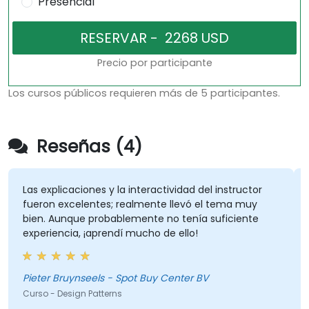
Presencial
Precio por participante
Los cursos públicos requieren más de 5 participantes.
Reseñas (4)
Las explicaciones y la interactividad del instructor
E
fueron excelentes; realmente llevó el tema muy
i
bien. Aunque probablemente no tenía suficiente
cuest
experiencia, ¡aprendí mucho de ello!
i
s
l
c
Pieter Bruynseels - Spot Buy Center BV
K
d
Curso - Design Patterns
C