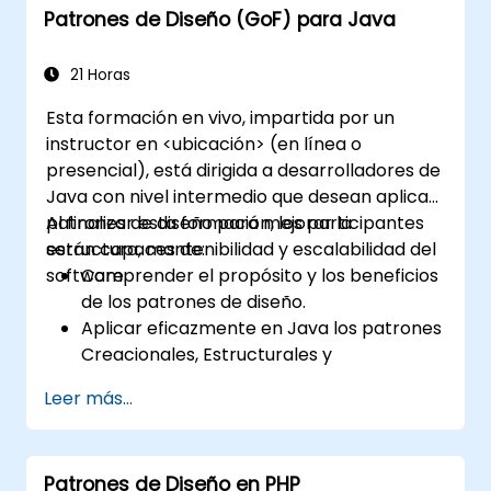
Patrones de Diseño (GoF) para Java
recursos humanos
Simplificar definiciones complejas de
procesos y dividirlos en partes más
21 Horas
manejables
Esta formación en vivo, impartida por un
instructor en <ubicación> (en línea o
presencial), está dirigida a desarrolladores de
Java con nivel intermedio que desean aplicar
patrones de diseño para mejorar la
Al finalizar esta formación, los participantes
estructura, mantenibilidad y escalabilidad del
serán capaces de:
software.
Comprender el propósito y los beneficios
de los patrones de diseño.
Aplicar eficazmente en Java los patrones
Creacionales, Estructurales y
Conductuales.
Leer más...
Mejorar la reutilización del código, su
escalabilidad y mantenibilidad.
Refactorizar bases de código existentes
Patrones de Diseño en PHP
utilizando patrones de diseño.