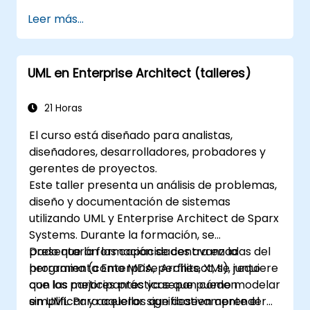
como miembro senior de un equipo de
Leer más...
desarrollo UML.
UML en Enterprise Architect (talleres)
21 Horas
El curso está diseñado para analistas,
diseñadores, desarrolladores, probadores y
gerentes de proyectos.
Este taller presenta un análisis de problemas,
diseño y documentación de sistemas
utilizando UML y Enterprise Architect de Sparx
Systems. Durante la formación, se
presentarán las capacidades avanzadas del
Dado que la formación se centra en la
programa (como MDA, perfiles, XMI), junto
herramienta Enterprise Architect, se requiere
con las mejores prácticas que pueden
que los participantes ya sepan cómo modelar
simplificar y acelerar significativamente el
en UML. Para aquellos que deseen aprender