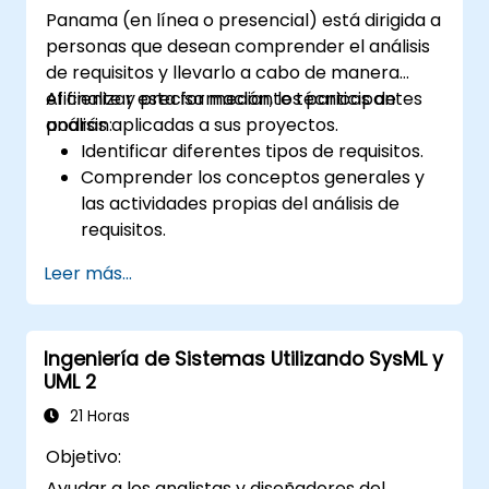
Panama (en línea o presencial) está dirigida a
personas que desean comprender el análisis
de requisitos y llevarlo a cabo de manera
eficiente y precisa mediante técnicas de
Al finalizar esta formación, los participantes
análisis aplicadas a sus proyectos.
podrán:
Identificar diferentes tipos de requisitos.
Comprender los conceptos generales y
las actividades propias del análisis de
requisitos.
Conocer la metodología del análisis de
Leer más...
requisitos.
Aprovechar diversas técnicas de análisis
de requisitos a su favor.
Ingeniería de Sistemas Utilizando SysML y
Estructurar los requisitos para
UML 2
comunicarse eficientemente con
arquitectos y desarrolladores mediante
21 Horas
un proceso iterativo de recopilación de
Objetivo:
requisitos.
Ayudar a los analistas y diseñadores del