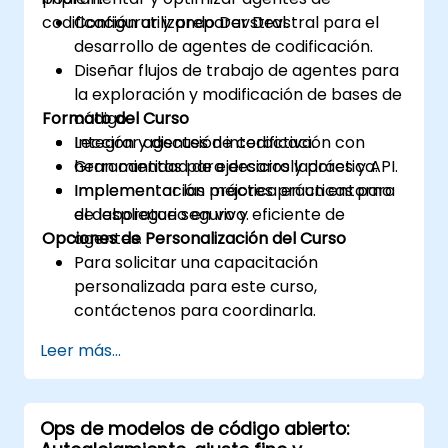
codificación utilizando Devstral.
Configurar y preparar Devstral para el
desarrollo de agentes de codificación.
Diseñar flujos de trabajo de agentes para
la exploración y modificación de bases de
Formato del Curso
código.
Integrar agentes de codificación con
Lección y discusión interactiva.
herramientas para desarrolladores y API.
Gran cantidad de ejercicios y práctica.
Implementar las mejores prácticas para
Implementación práctica en un entorno
el despliegue seguro y eficiente de
de laboratorio en vivo.
Opciones de Personalización del Curso
agentes.
Para solicitar una capacitación
personalizada para este curso,
contáctenos para coordinarla.
Leer más...
Ops de modelos de código abierto: