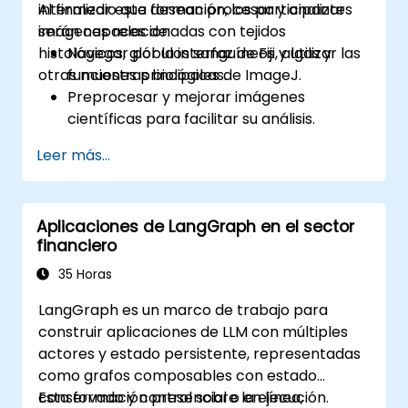
intermedio que desean procesar y analizar
Al finalizar esta formación, los participantes
imágenes relacionadas con tejidos
serán capaces de:
histológicos, glóbulos sanguíneos, algas y
Navegar por la interfaz de Fiji y utilizar las
otras muestras biológicas.
funciones principales de ImageJ.
Preprocesar y mejorar imágenes
científicas para facilitar su análisis.
Analizar imágenes cuantitativamente,
Leer más...
incluyendo el conteo de células y la
medición de áreas.
Automatizar tareas repetitivas mediante
Aplicaciones de LangGraph en el sector
macros y complementos (plugins).
financiero
Personalizar flujos de trabajo para
satisfacer necesidades específicas de
35 Horas
análisis de imágenes en la investigación
LangGraph es un marco de trabajo para
biológica.
construir aplicaciones de LLM con múltiples
actores y estado persistente, representadas
como grafos composables con estado
conservado y control sobre la ejecución.
Esta formación presencial o en línea,