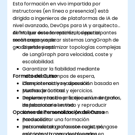
Esta formación en vivo impartida por
instructores (en línea o presencial) está
dirigida a ingenieros de plataformas de IA de
nivel avanzado, DevOps para IA y arquitectos
de ML que desean optimizar, depurar,
Al finalizar esta formación, los participantes
monitorear y operar sistemas LangGraph de
serán capaces de:
grado profesional.
Diseñar y optimizar topologías complejas
de LangGraph para velocidad, coste y
escalabilidad.
Garantizar la fiabilidad mediante
Formato del Curso
reintentos, tiempos de espera,
idempotencia y recuperación basada en
Clase interactiva y discusión.
puntos de control.
Muchas prácticas y ejercicios.
Depurar y rastrear la ejecución de grafos,
Implementación práctica en un entorno
inspeccionar el estado y reproducir
de laboratorio en vivo.
Opciones de Personalización del Curso
sistemáticamente los problemas en
producción.
Para solicitar una formación
Instrumentar grafos con registros,
personalizada para este curso, póngase
métricas y trazas, desplegarlos en
en contacto con nosotros para