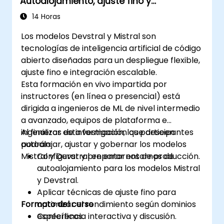
Autoalojamiento, ajuste fino y
gobernanza con modelos Devstral y
14 Horas
Mistral
Los modelos Devstral y Mistral son
tecnologías de inteligencia artificial de código
abierto diseñadas para un despliegue flexible,
ajuste fino e integración escalable.
Esta formación en vivo impartida por
instructores (en línea o presencial) está
dirigida a ingenieros de ML de nivel intermedio
a avanzado, equipos de plataforma e
ingenieros de investigación que deseen
Al finalizar esta formación, los participantes
autoalojar, ajustar y gobernar los modelos
podrán:
Mistral y Devstral en entornos de producción.
Configurar y preparar entornos de
autoalojamiento para los modelos Mistral
y Devstral.
Aplicar técnicas de ajuste fino para
Formato del curso
optimizar el rendimiento según dominios
específicos.
Conferencia interactiva y discusión.