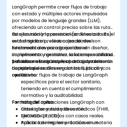
LangGraph permite crear flujos de trabajo
con estado y múltiples actores impulsados
por modelos de lenguaje grandes (LLM),
ofreciendo un control preciso sobre las rutas
de ejecución y la persistencia del estado. En el
Esta formación presencial (en línea o in situ)
sector sanitario, estas capacidades son
está dirigida a profesionales de nivel
fundamentales para garantizar el
intermedio a avanzado que deseen diseñar,
cumplimiento normativo, la interoperabilidad
implementar y gestionar soluciones sanitarias
y el desarrollo de sistemas de apoyo a la
basadas en LangGraph, abordando al mismo
Al finalizar este curso, los participantes serán
decisión que se alineen con los flujos clínicos
tiempo los desafíos regulatorios, éticos y
capaces de:
reales.
operativos.
Diseñar flujos de trabajo de LangGraph
específicos para el sector sanitario,
teniendo en cuenta el cumplimiento
normativo y la auditabilidad.
Formato del curso
Integrar aplicaciones LangGraph con
ontologías y estándares médicos (FHIR,
Clase interactiva y discusión.
SNOMED CT, ICD).
Ejercicios prácticos con casos reales.
Aplicar las mejores prácticas en materia
Práctica de implementación en un