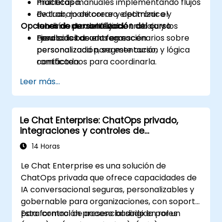
multietapa.
Prácticas manuales implementando flujos
Evaluar, monitorear y optimizar el
de trabajo de correo electrónico y
Opciones de personalización del curso
rendimiento del flujo de trabajo y los
tuberías de contenido.
resultados de entrega.
Ejercicios basados en escenarios sobre
Para solicitar una formación
personalización, segmentación y lógica
personalizada para este curso,
ramificada.
contáctenos para coordinarla.
Leer más...
Le Chat Enterprise: ChatOps privado,
integraciones y controles de
administración
14 Horas
Le Chat Enterprise es una solución de
ChatOps privada que ofrece capacidades de
IA conversacional seguras, personalizables y
gobernable para organizaciones, con soporte
para control de acceso basado en roles
Esta formación presencial dirigida por un