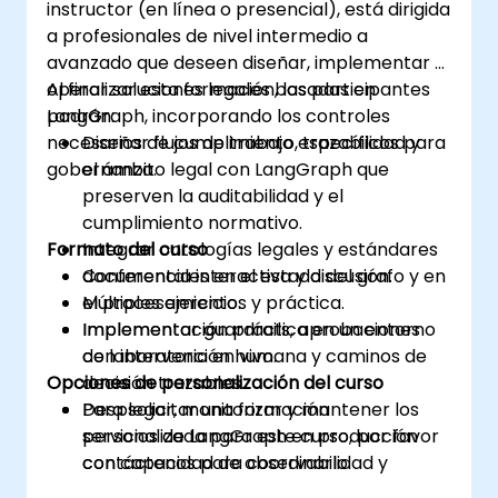
instructor (en línea o presencial), está dirigida
a profesionales de nivel intermedio a
avanzado que deseen diseñar, implementar y
operar soluciones legales basadas en
Al finalizar esta formación, los participantes
LangGraph, incorporando los controles
podrán:
necesarios de cumplimiento, trazabilidad y
Diseñar flujos de trabajo específicos para
gobernanza.
el ámbito legal con LangGraph que
preserven la auditabilidad y el
cumplimiento normativo.
Formato del curso
Integrar ontologías legales y estándares
documentales en el estado del grafo y en
Conferencia interactiva y discusión.
el procesamiento.
Múltiples ejercicios y práctica.
Implementar guardrails, aprobaciones
Implementación práctica en un entorno
con intervención humana y caminos de
de laboratorio en vivo.
Opciones de personalización del curso
decisión trazables.
Desplegar, monitorizar y mantener los
Para solicitar una formación
servicios de LangGraph en producción
personalizada para este curso, por favor
con capacidad de observabilidad y
contáctenos para coordinarlo.
controles de coste.