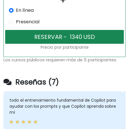
En línea
Presencial
Precio por participante
Los cursos públicos requieren más de 5 participantes.
Reseñas (7)
el entrenamiento fundamental de Copilot para
algunos b
r con los prompts y que Copilot aprenda sobre
paciente e
Jeff - A