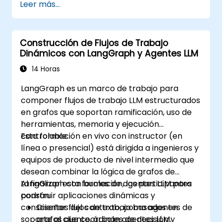
Leer más...
Construcción de Flujos de Trabajo
Dinámicos con LangGraph y Agentes LLM
14 Horas
LangGraph es un marco de trabajo para
componer flujos de trabajo LLM estructurados
en grafos que soportan ramificación, uso de
herramientas, memoria y ejecución
controlable.
Esta formación en vivo con instructor (en
línea o presencial) está dirigida a ingenieros y
equipos de producto de nivel intermedio que
desean combinar la lógica de grafos de
LangGraph con bucles de agentes LLM para
Al finalizar esta formación, los participantes
construir aplicaciones dinámicas y
podrán:
conscientes del contexto, como agentes de
Diseñar flujos de trabajo basados en
soporte al cliente, árboles de decisión y
grafos que coordinan agentes LLM,