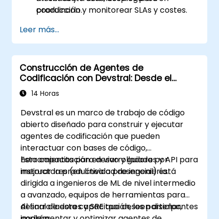
producción y monitorear SLAs y costes.
coordinarlo.
Leer más...
Construcción de Agentes de
Codificación con Devstral: Desde el
Diseño del Agente hasta la
14 Horas
Herramientización
Devstral es un marco de trabajo de código
abierto diseñado para construir y ejecutar
agentes de codificación que pueden
interactuar con bases de código,
herramientas para desarrolladores y API para
Esta capacitación en vivo y guiada por
mejorar la productividad de ingeniería.
instructores (en línea o presencial) está
dirigida a ingenieros de ML de nivel intermedio
a avanzado, equipos de herramientas para
desarrolladores y SRE que deseen diseñar,
Al final de esta capacitación, los participantes
implementar y optimizar agentes de
podrán: