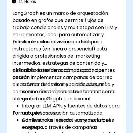
14 Horas
LangGraph es un marco de orquestación
basado en grafos que permite flujos de
trabajo condicionales y multietapa con LLM y
herramientas, ideal para automatizar y
personalizar las tuberías de contenido.
Esta formación en vivo impartida por
instructores (en línea o presencial) está
dirigida a profesionales del marketing
intermedios, estrategas de contenido y
desarrolladores de automatización que
Al finalizar esta formación, los participantes
desean implementar campañas de correo
podrán:
electrónico dinámicas y ramificadas, así
Diseñar flujos de trabajo de contenido y
como tuberías de generación de contenido
correo electrónico estructurados como
utilizando LangGraph.
grafos con lógica condicional.
Integrar LLM, APIs y fuentes de datos para
Formato del curso
una personalización automatizada.
Administrar el estado, la memoria y el
Conferencias interactivas y discusiones
contexto a través de campañas
en grupo.