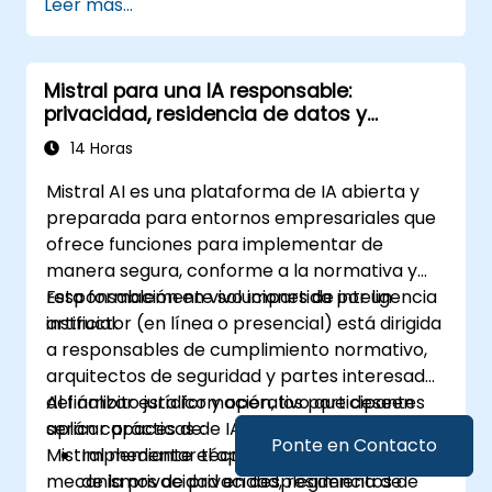
Leer más...
Mistral para una IA responsable:
privacidad, residencia de datos y
controles empresariales
14 Horas
Mistral AI es una plataforma de IA abierta y
preparada para entornos empresariales que
ofrece funciones para implementar de
manera segura, conforme a la normativa y
responsablemente soluciones de inteligencia
Esta formación en vivo impartida por un
artificial.
instructor (en línea o presencial) está dirigida
a responsables de cumplimiento normativo,
arquitectos de seguridad y partes interesadas
del ámbito jurídico y operativo que deseen
Al finalizar esta formación, los participantes
aplicar prácticas de IA responsable con
serán capaces de:
Ponte en Contacto
Mistral mediante el aprovechamiento de
Implementar técnicas de preservación
mecanismos de privacidad, residencia de
de la privacidad en desplegimientos de