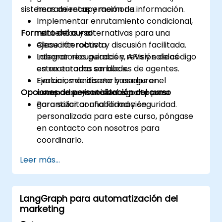
sistemas de recuperación de información.
herramientas y memoria.
Implementar enrutamiento condicional,
Formato del curso
reintentos y alternativas para una
ejecución robusta.
Clase interactiva y discusión facilitada.
Integrar recuperación, APIs y salidas
Laboratorios guiados y revisión de código
estructuradas en bucles de agentes.
en un entorno sandbox.
Evaluar, monitorear y asegurar el
Ejercicios de diseño basados en
Opciones de personalización del curso
comportamiento del agente para
escenarios y revisiones por pares.
garantizar confiabilidad y seguridad.
Para solicitar una formación
personalizada para este curso, póngase
en contacto con nosotros para
coordinarlo.
Leer más...
LangGraph para automatización del
marketing