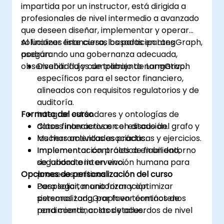
impartida por un instructor, está dirigida a
profesionales de nivel intermedio a avanzado
que deseen diseñar, implementar y operar
soluciones financieras basadas en LangGraph,
Al finalizar este curso, los participantes
asegurando una gobernanza adecuada,
podrán:
observabilidad y cumplimiento normativo.
Diseñar flujos de trabajo de LangGraph
específicos para el sector financiero,
alineados con requisitos regulatorios y de
auditoría.
Formato del curso
Integrar estándares y ontologías de
datos financieros en el estado del grafo y
Clases interactivas con discusión.
las herramientas asociadas.
Muchas actividades prácticas y ejercicios.
Implementar controles de fiabilidad,
Implementación práctica en un entorno
seguridad e intervención humana para
de laboratorio en vivo.
Opciones de personalización del curso
procesos críticos.
Desplegar, monitorizar y optimizar
Para solicitar una formación
sistemas LangGraph en términos de
personalizada, por favor contáctenos
rendimiento, costos y acuerdos de nivel
para coordinar los detalles.
de servicio (SLA).