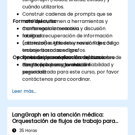
cuándo utilizarlos.
Construir cadenas de prompts que se
Formato del curso
ramifiquen, llamen a herramientas y
mantengan la memoria.
Conferencia interactiva y discusión
Integrar recuperación de información
facilitada.
(retrieval) e APIs externas en flujos de
Laboratorios guiados y revisión de código
trabajo basados en grafos.
en un entorno sandbox.
Opciones de personalización del curso
Probar, depurar y evaluar aplicaciones de
Ejercicios basados en escenarios sobre
LangGraph para garantizar fiabilidad y
diseño, pruebas y evaluación.
Para solicitar una formación
seguridad.
personalizada para este curso, por favor
contáctenos para coordinar.
Leer más...
LangGraph en la atención médica:
Orquestación de flujos de trabajo para
entornos regulados
35 Horas