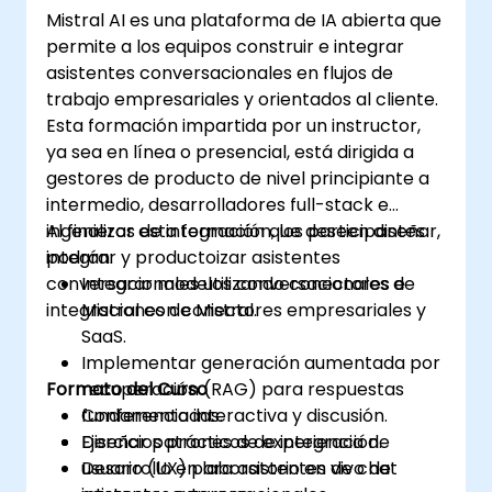
Mistral AI es una plataforma de IA abierta que
permite a los equipos construir e integrar
asistentes conversacionales en flujos de
trabajo empresariales y orientados al cliente.
Esta formación impartida por un instructor,
ya sea en línea o presencial, está dirigida a
gestores de producto de nivel principiante a
intermedio, desarrolladores full-stack e
ingenieros de integración que deseen diseñar,
Al finalizar esta formación, los participantes
integrar y productoizar asistentes
podrán:
conversacionales utilizando conectores e
Integrar modelos conversacionales de
integraciones de Mistral.
Mistral con conectores empresariales y
SaaS.
Implementar generación aumentada por
Formato del Curso
recuperación (RAG) para respuestas
fundamentadas.
Conferencia interactiva y discusión.
Diseñar patrones de experiencia de
Ejercicios prácticos de integración.
usuario (UX) para asistentes de chat
Desarrollo en laboratorio en vivo de