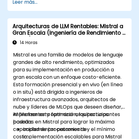
Leer más...
Arquitecturas de LLM Rentables: Mistral a
Gran Escala (Ingeniería de Rendimiento y
Costo)
14 Horas
Mistral es una familia de modelos de lenguaje
grandes de alto rendimiento, optimizados
para su implementación en producción a
gran escala con un enfoque costo-eficiente.
Esta formación presencial y en vivo (en línea
o in situ) está dirigida a ingenieros de
infraestructura avanzados, arquitectos de
nube y líderes de MLOps que deseen diseñar,
implementar y optimizar arquitecturas
Al finalizar esta formación, los participantes
basadas en Mistral para lograr la máxima
podrán:
capacidad de procesamiento y el mínimo
Implementar patrones de
costo.
implementación escalables para Mistral