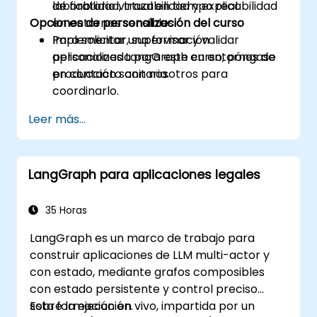
de fiabilidad, trazabilidad y explicabilidad
laboratorio virtual en tiempo real.
Opciones de personalización del curso
en entornos sensibles.
Implementar, supervisar y validar
Para solicitar una formación
aplicaciones LangGraph en entornos de
personalizada para este curso, póngase
producción sanitaria.
en contacto con nosotros para
coordinarlo.
Leer más...
LangGraph para aplicaciones legales
35 Horas
LangGraph es un marco de trabajo para
construir aplicaciones de LLM multi-actor y
con estado, mediante grafos composibles
con estado persistente y control preciso
sobre la ejecución.
Esta formación en vivo, impartida por un