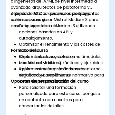
a ingenieros de IA/ML de nivel intermedio a
avanzado, arquitectos de plataforma y
equipos de MLOps que deseen desplegar,
Al finalizar esta formación, los participantes
optimizar y asegurar Mistral Medium 3 para
serán capaces de:
casos de uso empresarial.
Desplegar Mistral Medium 3 utilizando
opciones basadas en API y
autoalojamiento.
Optimizar el rendimiento y los costes de
Formato del curso
inferencia.
Implementar casos de uso multimodales
Clase interactiva y debates.
con Mistral Medium 3.
Muchas actividades prácticas y ejercicios.
Aplicar las mejores prácticas de
Implementación práctica en un entorno
seguridad y cumplimiento normativo para
de laboratorio en directo.
Opciones de personalización del curso
entornos empresariales.
Para solicitar una formación
personalizada para este curso, póngase
en contacto con nosotros para
concertar los detalles.