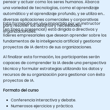
pensar y actuar como los seres humanos. Abarca
una variedad de tecnologías, como el aprendizaje
automático y el aprendizaje profundo, y se utiliza en
diversas aplicaciones comerciales y corporativas
Esta formación en vivo impartida por un instructor
para resolver los desafíos y necesidades
(en línea o presencial) está dirigida a directivos y
organizacionales.
líderes empresariales que desean aprender sobre los
fundamentos de la inteligencia artificial y gestionar
proyectos de IA dentro de sus organizaciones.
Al finalizar esta formación, los participantes serán
capaces de comprender la IA desde una perspectiva
técnica y formular estrategias utilizando los datos y
recursos de su organización para gestionar con éxito
proyectos de IA.
Formato del curso
Conferencia interactiva y debate.
Numerosos ejercicios y práctica.