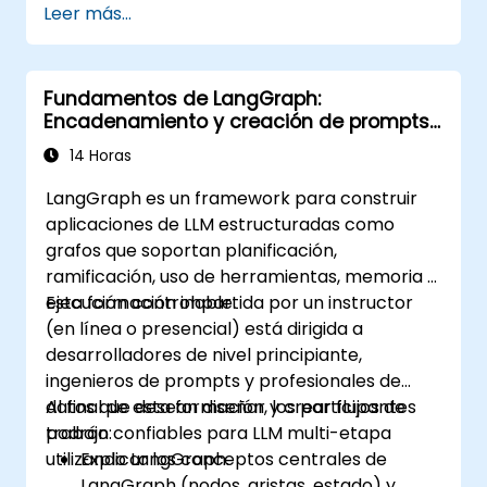
Leer más...
Fundamentos de LangGraph:
Encadenamiento y creación de prompts
para LLMs basado en grafos
14 Horas
LangGraph es un framework para construir
aplicaciones de LLM estructuradas como
grafos que soportan planificación,
ramificación, uso de herramientas, memoria y
ejecución controlable.
Esta formación impartida por un instructor
(en línea o presencial) está dirigida a
desarrolladores de nivel principiante,
ingenieros de prompts y profesionales de
datos que desean diseñar y crear flujos de
Al final de esta formación, los participantes
trabajo confiables para LLM multi-etapa
podrán:
utilizando LangGraph.
Explicar los conceptos centrales de
LangGraph (nodos, aristas, estado) y