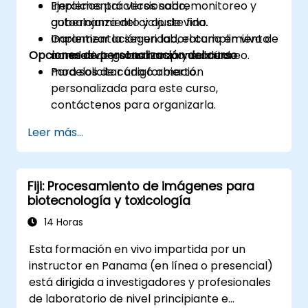
Implementar versionado, monitoreo y
Ejercicios prácticos sobre
gobernanza del ciclo de vida.
autoalojamiento y ajuste fino.
Garantizar la seguridad, el cumplimiento
Implementación en laboratorio en vivo de
Opciones de personalización del curso
normativo y el uso responsable de
canales de gobernanza y monitoreo.
modelos de código abierto.
Para solicitar una formación
personalizada para este curso,
contáctenos para organizarla.
Leer más...
Fiji: Procesamiento de imágenes para
biotecnología y toxicología
14 Horas
Esta formación en vivo impartida por un
instructor en Panama (en línea o presencial)
está dirigida a investigadores y profesionales
de laboratorio de nivel principiante e