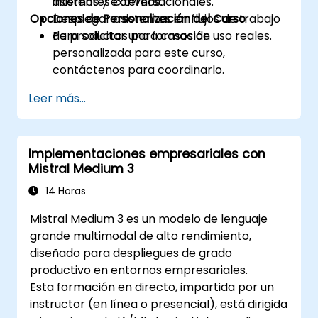
internos y externos.
asistentes conversacionales.
Opciones de Personalización del Curso
Desplegar asistentes en flujos de trabajo
de productos para casos de uso reales.
Para solicitar una formación
personalizada para este curso,
contáctenos para coordinarlo.
Leer más...
Implementaciones empresariales con
Mistral Medium 3
14 Horas
Mistral Medium 3 es un modelo de lenguaje
grande multimodal de alto rendimiento,
diseñado para despliegues de grado
productivo en entornos empresariales.
Esta formación en directo, impartida por un
instructor (en línea o presencial), está dirigida