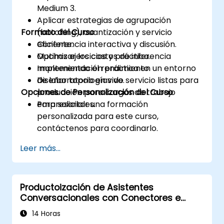
Medium 3.
Aplicar estrategias de agrupación
Formato del Curso
(batching), cuantización y servicio
eficiente.
Conferencia interactiva y discusión.
Optimizar los costos de inferencia
Muchas ejercicios y práctica.
manteniendo el rendimiento.
Implementación práctica en un entorno
Diseñar topologías de servicio listas para
de laboratorio en vivo.
Opciones de Personalización del Curso
producción para cargas de trabajo
empresariales.
Para solicitar una formación
personalizada para este curso,
contáctenos para coordinarlo.
Leer más...
Productoización de Asistentes
Conversacionales con Conectores e
Integraciones de Mistral
14 Horas