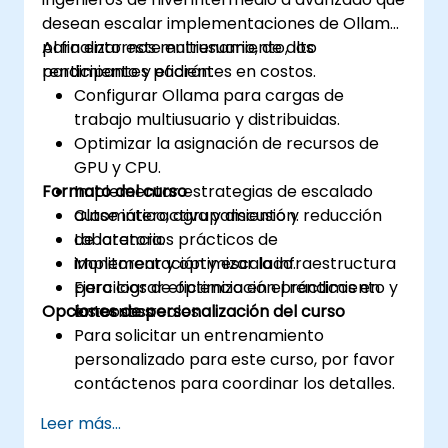
desean escalar implementaciones de Ollama
para entornos multiusuario, de alto
Al finalizar este entrenamiento, los
rendimiento y eficientes en costos.
participantes podrán:
Configurar Ollama para cargas de
trabajo multiusuario y distribuidas.
Optimizar la asignación de recursos de
GPU y CPU.
Formato del curso
Implementar estrategias de escalado
automático, agrupamiento y reducción
Clase interactiva y discusión.
de latencia.
Laboratorios prácticos de
Monitorear y optimizar la infraestructura
implementación y escalado.
para lograr eficiencia en el rendimiento y
Ejercicios de optimización prácticos en
Opciones de personalización del curso
los costos.
entornos reales.
Para solicitar un entrenamiento
personalizado para este curso, por favor
contáctenos para coordinar los detalles.
Leer más...