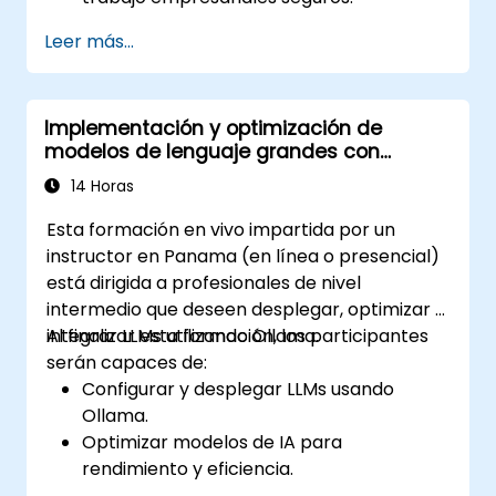
Optimizar el rendimiento de la IA
Leer más...
manteniendo la privacidad de los datos.
Automatizar procesos comerciales con
capacidades de IA on-premise.
Implementación y optimización de
Asegurar el cumplimiento de las políticas
modelos de lenguaje grandes con
de seguridad y gobernanza empresarial.
Ollama
14 Horas
Esta formación en vivo impartida por un
instructor en Panama (en línea o presencial)
está dirigida a profesionales de nivel
intermedio que deseen desplegar, optimizar e
integrar LLMs utilizando Ollama.
Al finalizar esta formación, los participantes
serán capaces de:
Configurar y desplegar LLMs usando
Ollama.
Optimizar modelos de IA para
rendimiento y eficiencia.
Aprovechar la aceleración de GPU para