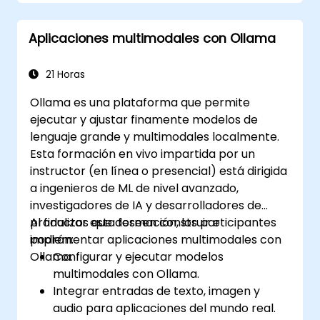
Aplicaciones multimodales con Ollama
21 Horas
Ollama es una plataforma que permite
ejecutar y ajustar finamente modelos de
lenguaje grande y multimodales localmente.
Esta formación en vivo impartida por un
instructor (en línea o presencial) está dirigida
a ingenieros de ML de nivel avanzado,
investigadores de IA y desarrolladores de
productos que deseen construir e
Al finalizar esta formación, los participantes
implementar aplicaciones multimodales con
podrán:
Ollama.
Configurar y ejecutar modelos
multimodales con Ollama.
Integrar entradas de texto, imagen y
audio para aplicaciones del mundo real.