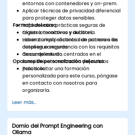
entornos con contenedores y on-prem.
Aplicar técnicas de privacidad diferencial
para proteger datos sensibles.
Formato del curso
Implementar prácticas seguras de
registro, monitoreo y auditoría.
Clases interactivas y debates.
Hacer cumplir el control de acceso a los
Laboratorios prácticos con patrones de
datos en concordancia con los requisitos
despliegue seguros.
de cumplimiento.
Casos de estudio centrados en el
Opciones de personalización del curso
cumplimiento normativo y ejercicios
prácticos.
Para solicitar una formación
personalizada para este curso, póngase
en contacto con nosotros para
organizarla.
Leer más...
Domio del Prompt Engineering con
Ollama