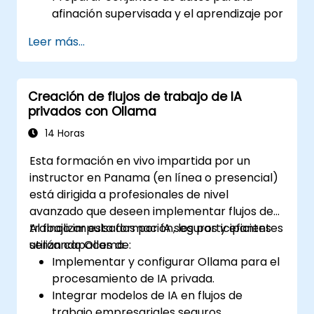
afinación supervisada y el aprendizaje por
refuerzo.
Leer más...
Optimizar los modelos de IA en términos
de rendimiento, precisión y eficiencia.
Implementar modelos personalizados en
Creación de flujos de trabajo de IA
entornos de producción.
privados con Ollama
Evaluar las mejoras de los modelos y
garantizar su robustez.
14 Horas
Esta formación en vivo impartida por un
instructor en Panama (en línea o presencial)
está dirigida a profesionales de nivel
avanzado que deseen implementar flujos de
trabajo impulsados por IA seguros y eficientes
Al finalizar esta formación, los participantes
utilizando Ollama.
serán capaces de:
Implementar y configurar Ollama para el
procesamiento de IA privada.
Integrar modelos de IA en flujos de
trabajo empresariales seguros.