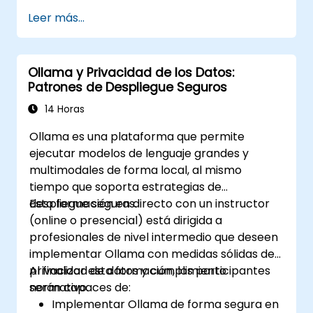
Leer más...
Ollama y Privacidad de los Datos:
Patrones de Despliegue Seguros
14 Horas
Ollama es una plataforma que permite
ejecutar modelos de lenguaje grandes y
multimodales de forma local, al mismo
tiempo que soporta estrategias de
despliegue seguras.
Esta formación en directo con un instructor
(online o presencial) está dirigida a
profesionales de nivel intermedio que deseen
implementar Ollama con medidas sólidas de
privacidad de datos y cumplimiento
Al finalizar esta formación, los participantes
normativo.
serán capaces de:
Implementar Ollama de forma segura en