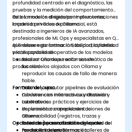
profundidad centrado en el diagnóstico, las
pruebas y la medición del comportamiento
de los modelos al ejecutar implementaciones
Esta formación dirigida por instructores,
locales o privadas de Ollama.
impartida en línea o presencial, está
destinada a ingenieros de IA avanzados,
profesionales de ML Ops y especialistas en QA
que deseen garantizar la fiabilidad, la fidelidad
Al finalizar esta formación, los participantes
y la disponibilidad operativa de los modelos
serán capaces de:
basados en Ollama en entornos de
Realizar una depuración sistemática de
producción.
los modelos alojados con Ollama y
reproducir las causas de fallo de manera
fiable.
Formato del curso
Diseñar y ejecutar pipelines de evaluación
robustos con métricas cuantitativas y
Conferencias interactivas y discusión.
cualitativas.
Laboratorios prácticos y ejercicios de
Implementar capacidades de
depuración con implementaciones de
observabilidad (registros, trazas y
Ollama.
Opciones de personalización del curso
métricas) para monitorear la salud del
Estudios de caso, sesiones grupales de
modelo y su deriva.
resolución de problemas y talleres de
Para solicitar una formación