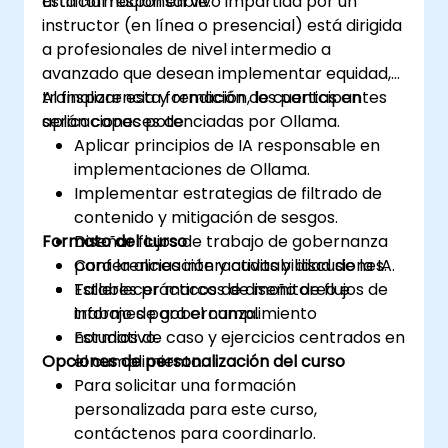
artificial responsable.
Esta formación en vivo impartida por un
instructor (en línea o presencial) está dirigida
a profesionales de nivel intermedio a
avanzado que desean implementar equidad,
transparencia y rendición de cuentas en
Al finalizar esta formación, los participantes
aplicaciones potenciadas por Ollama.
serán capaces de:
Aplicar principios de IA responsable en
implementaciones de Ollama.
Implementar estrategias de filtrado de
contenido y mitigación de sesgos.
Formato del curso
Diseñar flujos de trabajo de gobernanza
para la alineación y auditabilidad de la IA.
Conferencias interactivas y discusiones.
Establecer marcos de monitoreo e
Talleres prácticos de diseño de flujos de
informes para el cumplimiento
trabajo de gobernanza.
normativo.
Estudios de caso y ejercicios centrados en
Opciones de personalización del curso
el cumplimiento.
Para solicitar una formación
personalizada para este curso,
contáctenos para coordinarlo.