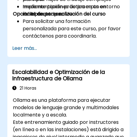
mediante pipelines de prompts en
Implementación práctica en un entorno
Opciones de personalización del curso
múltiples etapas.
de laboratorio en vivo.
Para solicitar una formación
personalizada para este curso, por favor
contáctenos para coordinarla.
Leer más...
Escalabilidad e Optimización de la
Infraestructura de Ollama
21 Horas
Ollama es una plataforma para ejecutar
modelos de lenguaje grande y multimodales
localmente y a escala.
Este entrenamiento guiado por instructores
(en línea o en las instalaciones) está dirigido a
ingenieros de nivel intermedio a avanzado que