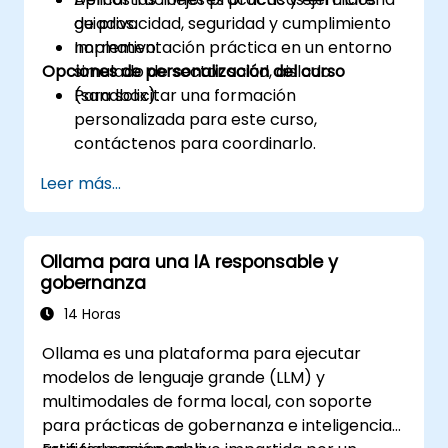
de privacidad, seguridad y cumplimiento
guiados.
normativo.
Implementación práctica en un entorno
Opciones de personalización del curso
simulado de sector salud, aislado
(sandbox).
Para solicitar una formación
personalizada para este curso,
contáctenos para coordinarlo.
Leer más...
Ollama para una IA responsable y
gobernanza
14 Horas
Ollama es una plataforma para ejecutar
modelos de lenguaje grande (LLM) y
multimodales de forma local, con soporte
para prácticas de gobernanza e inteligencia