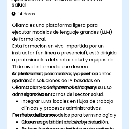
salud
14 Horas
Ollama es una plataforma ligera para
ejecutar modelos de lenguaje grandes (LLM)
de forma local.
Esta formación en vivo, impartida por un
instructor (en línea o presencial), está dirigida
a profesionales del sector salud y equipos de
TI de nivel intermedio que deseen
implementar, personalizar y poner en
Al finalizar esta formación, los participantes
operación soluciones de IA basadas en
podrán:
Ollama dentro de entornos clínicos y
Instalar y configurar Ollama para su uso
administrativos.
seguro en entornos del sector salud.
Integrar LLMs locales en flujos de trabajo
clínicos y procesos administrativos.
Formato del curso
Personalizar modelos para terminología y
tareas específicas del sector salud.
Clase magistral interactiva y discusión.
Aplicar las mejores prácticas en materia
Demostraciones prácticas y ejercicios