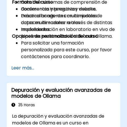
Formato del curso
Construir sistemas de comprensión de
documentos y preguntas visuales.
Conferencia interactiva y debate.
Desarrollar agentes multimodales
Práctica hands-on con conjuntos de
capaces de razonar a través de distintas
datos multimodales reales.
modalidades.
Implementación en laboratorio en vivo de
Opciones de personalización del curso
pipelines multimodales utilizando Ollama.
Para solicitar una formación
personalizada para este curso, por favor
contáctenos para coordinarlo.
Leer más...
Depuración y evaluación avanzadas de
modelos de Ollama
35 Horas
La depuración y evaluación avanzadas de
modelos de Ollama es un curso en