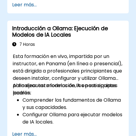
Leer más...
mejorar las velocidades de inferencia.
Integrar Ollama en flujos de trabajo y
aplicaciones.
Introducción a Ollama: Ejecución de
Monitorear y mantener el rendimiento de
Modelos de IA Locales
los modelos de IA con el tiempo.
7 Horas
Esta formación en vivo, impartida por un
instructor, en Panama (en línea o presencial),
está dirigida a profesionales principiantes que
deseen instalar, configurar y utilizar Ollama
para ejecutar modelos de IA en sus equipos
Al finalizar esta formación, los participantes
locales.
podrán:
Comprender los fundamentos de Ollama
y sus capacidades.
Configurar Ollama para ejecutar modelos
de IA locales.
Implementar e interactuar con LLM
Leer más...