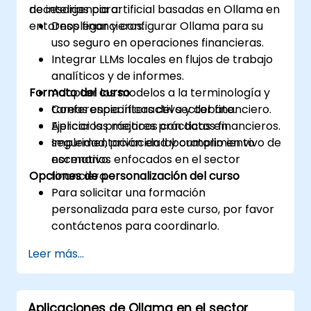
de inteligencia artificial basadas en Ollama en
necesarias para:
entornos financieros.
Desplegar y configurar Ollama para su
uso seguro en operaciones financieras.
Integrar LLMs locales en flujos de trabajo
analíticos y de informes.
Formato del curso
Adaptar los modelos a la terminología y
tareas específicas del sector financiero.
Conferencia interactiva y debate.
Aplicar las mejores prácticas en
Ejercicios prácticos con datos financieros.
seguridad, privacidad y cumplimiento
Implementación en laboratorio en vivo de
normativo.
escenarios enfocados en el sector
Opciones de personalización del curso
financiero.
Para solicitar una formación
personalizada para este curso, por favor
contáctenos para coordinarlo.
Leer más...
Aplicaciones de Ollama en el sector