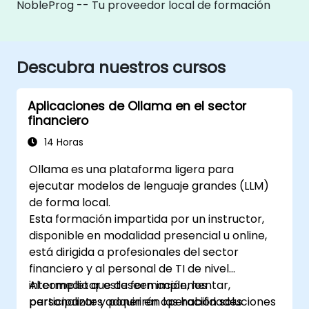
NobleProg -- Tu proveedor local de formación
Descubra nuestros cursos
Aplicaciones de Ollama en el sector
financiero
14 Horas
Ollama es una plataforma ligera para
ejecutar modelos de lenguaje grandes (LLM)
de forma local.
Esta formación impartida por un instructor,
disponible en modalidad presencial u online,
está dirigida a profesionales del sector
financiero y al personal de TI de nivel
intermedio que deseen implementar,
Al completar esta formación, los
personalizar y poner en operación soluciones
participantes adquirirán las habilidades