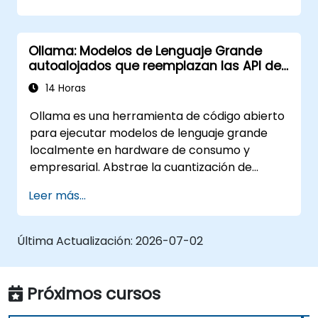
mediante el uso de Ollama.
Optimizar el rendimiento y el consumo de
recursos para cargas de trabajo de IA.
Ollama: Modelos de Lenguaje Grande
Explorar casos de uso para la
autoalojados que reemplazan las API de
implementación de IA local en diversas
OpenAI y Claude
industrias.
14 Horas
Ollama es una herramienta de código abierto
para ejecutar modelos de lenguaje grande
localmente en hardware de consumo y
empresarial. Abstrae la cuantización de
modelos, la asignación de GPU y el servicio de
Leer más...
API en una única interfaz de línea de
comandos, permitiendo a las organizaciones
autoalojar LLM como Llama, Mistral y Qwen sin
Última Actualización:
2026-07-02
enviar prompts o datos a OpenAI, Anthropic o
Google.
Próximos cursos