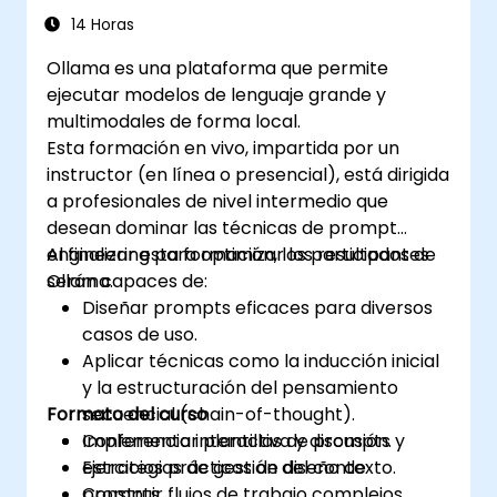
14 Horas
Ollama es una plataforma que permite
ejecutar modelos de lenguaje grande y
multimodales de forma local.
Esta formación en vivo, impartida por un
instructor (en línea o presencial), está dirigida
a profesionales de nivel intermedio que
desean dominar las técnicas de prompt
engineering para optimizar los resultados de
Al finalizar esta formación, los participantes
Ollama.
serán capaces de:
Diseñar prompts eficaces para diversos
casos de uso.
Aplicar técnicas como la inducción inicial
y la estructuración del pensamiento
Formato del curso
secuencial (chain-of-thought).
Implementar plantillas de prompts y
Conferencia interactiva y discusión.
estrategias de gestión del contexto.
Ejercicios prácticos de diseño de
Construir flujos de trabajo complejos
prompts.