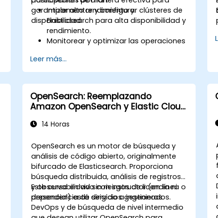
garantizar alto rendimiento y
Implementar y configurar clústeres de
disponibilidad.
Elasticsearch para alta disponibilidad y
rendimiento.
Monitorear y optimizar las operaciones
de Elasticsearch.
Leer más...
Integrarse con Kibana y Logstash para
análisis avanzados y visualización.
Extender la funcionalidad de
Elasticsearch mediante
OpenSearch: Reemplazando
complementos (plugins).
Amazon OpenSearch y Elastic Cloud
Escalar Elasticsearch utilizando
in-house
técnicas de agrupamiento y
14 Horas
fragmentación.
OpenSearch es un motor de búsqueda y
análisis de código abierto, originalmente
bifurcado de Elasticsearch. Proporciona
búsqueda distribuida, análisis de registros
y observabilidad sin riesgos de licencia ni
Este curso en vivo con instructor (en línea o
dependencia de servicios gestionados.
presencial) está dirigido a ingenieros
DevOps y de búsqueda de nivel intermedio
que desean utilizar OpenSearch para