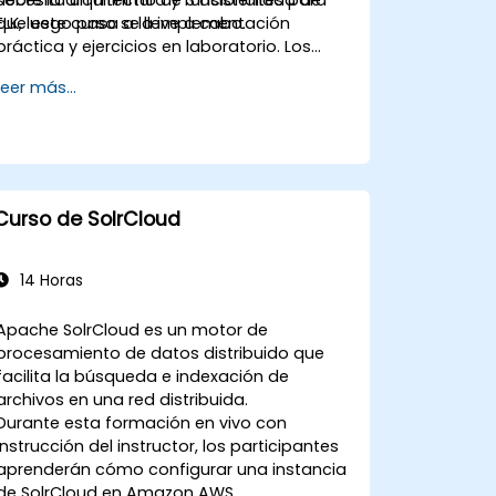
que este curso se lleve a cabo.
ELK, luego pasa a la implementación
práctica y ejercicios en laboratorio. Los
ejercicios prácticos forman una parte
Leer más...
importante de la formación y ofrecen a los
participantes la oportunidad de aplicar sus
conocimientos mientras reciben
retroalimentación sobre su progreso.
Curso de SolrCloud
14 Horas
Apache SolrCloud es un motor de
procesamiento de datos distribuido que
facilita la búsqueda e indexación de
archivos en una red distribuida.
Durante esta formación en vivo con
instrucción del instructor, los participantes
aprenderán cómo configurar una instancia
de SolrCloud en Amazon AWS.