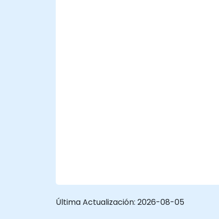
interfaz de usuario sin comprender su
comportamiento de hidratación, corres el
riesgo de desplegar aplicaciones invisibles
para Google. Un sitio que no puede ser
indexado genera un retorno de inversión
orgánico del 0 %. Corregir estos problemas
arquitectónicos después del lanzamiento
cuesta entre 3 y 5 veces más que
implementarlos correctamente durante la
fase de desarrollo.
Última Actualización:
2026-08-05