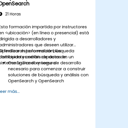
OpenSearch
21 Horas
Esta formación impartida por instructores
en <ubicación> (en línea o presencial) está
dirigida a desarrolladores y
administradores que deseen utilizar
OpenSearch para realizar búsqueda
Al finalizar esta formación, los
distribuida y análisis de datos en un
participantes serán capaces de:
sistema unificado y seguro.
Configurar el entorno de desarrollo
necesario para comenzar a construir
soluciones de búsqueda y análisis con
OpenSearch y OpenSearch
Dashboards.
Leer más...
Comprender los tres enfoques
(captura instantánea, reinicio y en
caliente) al actualizar desde
Elasticsearch OSS a OpenSearch.
Aprender cómo indexar datos, crear
flujos de datos, ejecutar consultas y