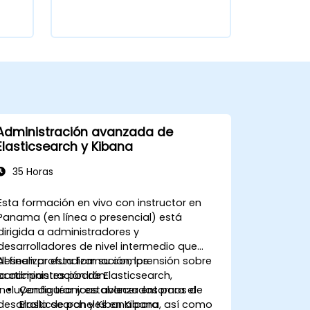
Administración avanzada de
Elasticsearch y Kibana
35 Horas
Esta formación en vivo con instructor en
Panama (en línea o presencial) está
dirigida a administradores y
desarrolladores de nivel intermedio que
deseen profundizar su comprensión sobre
Al finalizar esta formación, los
la administración de Elasticsearch,
participantes podrán:
incluyendo técnicas avanzadas para el
Configurar y establecer entornos de
desarrollo de paneles en Kibana, así como
Elasticsearch y Kibana para