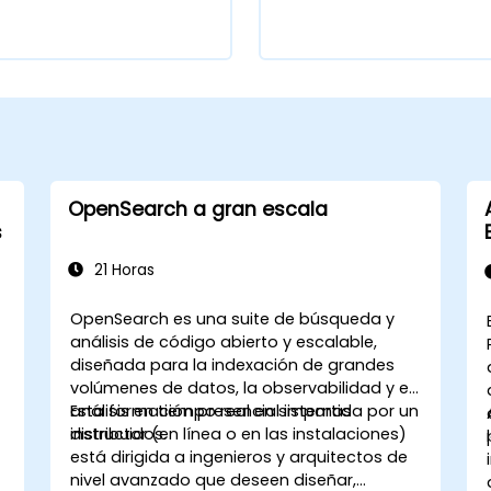
OpenSearch a gran escala
s
21 Horas
OpenSearch es una suite de búsqueda y
análisis de código abierto y escalable,
diseñada para la indexación de grandes
volúmenes de datos, la observabilidad y el
análisis en tiempo real en sistemas
Esta formación presencial impartida por un
distribuidos.
instructor (en línea o en las instalaciones)
está dirigida a ingenieros y arquitectos de
nivel avanzado que deseen diseñar,