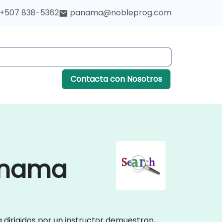
+507 838-5362
panama@nobleprog.com
Contacta con Nosotros
Panama
dirigidos por un instructor demuestran,