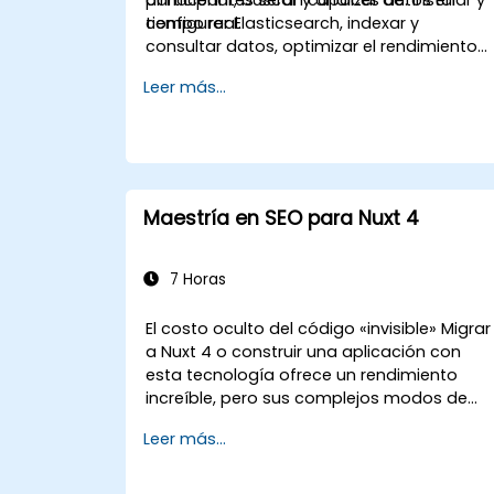
tiempo real.
configurar Elasticsearch, indexar y
consultar datos, optimizar el rendimiento
de la búsqueda e integrar Elasticsearch en
Leer más...
aplicaciones.
Maestría en SEO para Nuxt 4
7 Horas
El costo oculto del código «invisible» Migrar
a Nuxt 4 o construir una aplicación con
esta tecnología ofrece un rendimiento
increíble, pero sus complejos modos de
renderizado (Híbrido, ISR, SWR) crean un
Leer más...
peligroso «abismo de renderizado». Si tus
desarrolladores tratan a Nuxt 4
únicamente como un marco de trabajo de