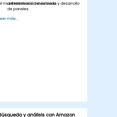
el mantenimiento del sistema.
administración avanzada y desarrollo
de paneles.
Crear y gestionar índices, asignaciones
Leer más...
y modelos de datos de Elasticsearch.
Desarrollar consultas y filtros
avanzados para extraer información
valiosa de los datos de Elasticsearch.
Diseñar y construir paneles interactivos
en Kibana utilizando diversos tipos y
técnicas de visualización.
Aplicar las mejores prácticas para la
administración, optimización y
solución de problemas de
Elasticsearch y Kibana.
Búsqueda y análisis con Amazon