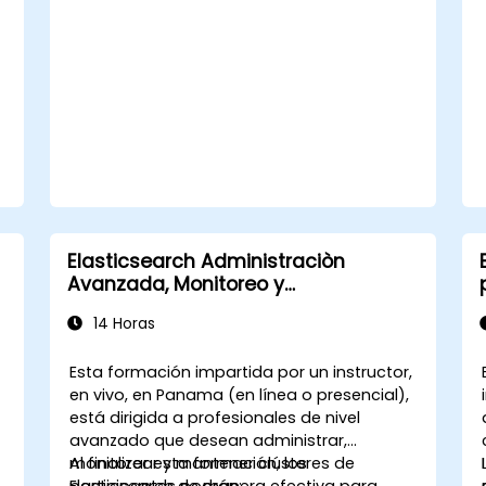
Elasticsearch Administraciòn
Avanzada, Monitoreo y
Mantenimiento
14 Horas
Esta formación impartida por un instructor,
en vivo, en Panama (en línea o presencial),
está dirigida a profesionales de nivel
avanzado que desean administrar,
monitorear y mantener clústeres de
Al finalizar esta formación, los
Elasticsearch de manera efectiva para
participantes podrán: