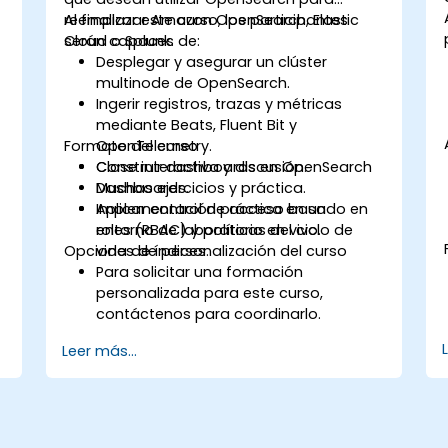
reemplazar Amazon OpenSearch, Elastic
Al finalizar este curso, los participantes
Cloud o Splunk.
serán capaces de:
Desplegar y asegurar un clúster
multinode de OpenSearch.
Ingerir registros, trazas y métricas
mediante Beats, Fluent Bit y
Formato del curso
OpenTelemetry.
Construir dashboards en OpenSearch
Clase interactiva y discusión.
Dashboards.
Muchas ejercicios y práctica.
Aplicar control de acceso basado en
Implementación práctica en un
roles (RBAC) y políticas del ciclo de
entorno de laboratorio en vivo.
Opciones de personalización del curso
vida de índices.
Para solicitar una formación
personalizada para este curso,
contáctenos para coordinarlo.
Leer más...