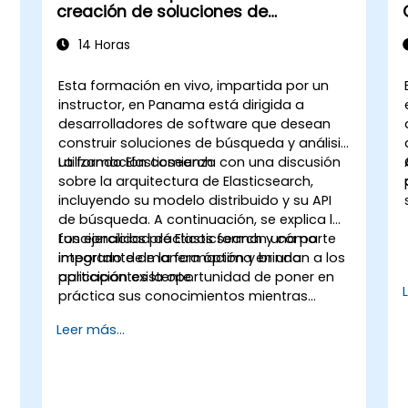
creación de soluciones de
búsqueda y análisis con
14 Horas
Elasticsearch
Esta formación en vivo, impartida por un
instructor, en Panama está dirigida a
desarrolladores de software que desean
construir soluciones de búsqueda y análisis
utilizando Elasticsearch.
La formación comienza con una discusión
sobre la arquitectura de Elasticsearch,
incluyendo su modelo distribuido y su API
de búsqueda. A continuación, se explica la
funcionalidad de Elasticsearch y cómo
Los ejercicios prácticos forman una parte
integrarlo de manera óptima en una
importante de la formación y brindan a los
aplicación existente.
participantes la oportunidad de poner en
l
práctica sus conocimientos mientras
reciben comentarios sobre su
Leer más...
implementación y progreso.