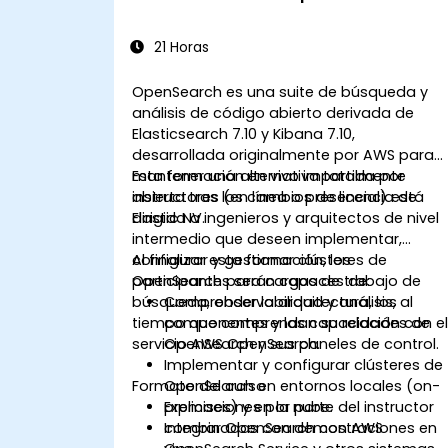
21 Horas
OpenSearch es una suite de búsqueda y
análisis de código abierto derivada de
Elasticsearch 7.10 y Kibana 7.10,
desarrollada originalmente por AWS para
mantener una alternativa totalmente
Esta formación en vivo impartida por
abierta tras los cambios de licencia de
instructores (en línea o presencial) está
Elastic NV.
dirigida a ingenieros y arquitectos de nivel
intermedio que deseen implementar,
configurar y gestionar clústeres de
Al finalizar esta formación, los
OpenSearch para cargas de trabajo de
participantes serán capaces de:
búsqueda, observabilidad y análisis, al
Comprender la arquitectura, los
tiempo que comprendan su relación con e
componentes y las capacidades de
servicio AWS OpenSearch.
OpenSearch y sus paneles de control.
Implementar y configurar clústeres de
Formato del curso
OpenSearch en entornos locales (on-
premises) y en la nube.
Explicaciones por parte del instructor
Integrar OpenSearch con AWS
combinadas con demostraciones en