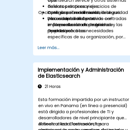
OpenSearch Service y otros sistemas
vivo.
de datos empresariales.
Talleres prácticos y ejercicios de
Opciones de personalización del curso
Optimizar el rendimiento, la seguridad
configuración del mundo real.
y la escalabilidad para
Discusiones colaborativas centradas
Para adaptar el contenido o el
implementaciones de grado
en la resolución de problemas y las
enfoque de esta formación de
productivo.
mejores prácticas.
OpenSearch a las necesidades
específicas de su organización, por
favor póngase en contacto con
Leer más...
nosotros para organizar una sesión
personalizada.
Implementación y Administración
de Elasticsearch
21 Horas
Esta formación impartida por un instructor
en vivo en Panama (en línea o presencial)
está dirigida a profesionales de TI y
desarrolladores de nivel principiante que
deseen utilizar Elasticsearch para
Al finalizar esta formación, los
almacenar, buscar y analizar datos en
participantes serán capaces de: instalar y