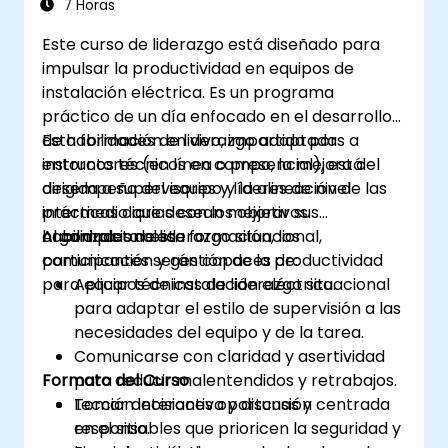
digital en sus unidades.
7 Horas
Este curso de liderazgo está diseñado para
impulsar la productividad en equipos de
instalación eléctrica. Es un programa
práctico de un día enfocado en el desarrollo
de habilidades de liderazgo adaptadas a
Esta formación en vivo, impartida por
entornos técnicos en campo, la mejora del
instructores (en línea o presencial), está
desempeño del equipo y la alineación de las
dirigida a supervisores y líderes de nivel
prácticas diarias con los objetivos
intermedio que desean mejorar sus
organizacionales.
habilidades de liderazgo situacional,
Al completar esta formación, los
comunicación y gestión de la productividad
participantes serán capaces de:
para equipos de instalación eléctrica.
Aplicar técnicas de liderazgo situacional
para adaptar el estilo de supervisión a las
necesidades del equipo y de la tarea.
Comunicarse con claridad y asertividad
Formato del Curso
para reducir malentendidos y retrabajos.
Tomar decisiones oportunas y
Lección interactiva y discusión centrada
responsables que prioricen la seguridad y
en el sitio.