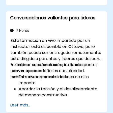
disponibles
Gestionar a sus clientes y partes
interesadas, tanto internas como
Conversaciones valientes para líderes
externas
Explicar cómo abordar las situaciones
difíciles que puedan surgir en la oficina
7 Horas
Esta formación en vivo impartida por un
instructor está disponible en Ottawa, pero
también puede ser entregada remotamente;
está dirigida a gerentes y líderes que deseen
fortalecer su capacidad para liderar
Al finalizar esta formación, los participantes
conversaciones difíciles con claridad,
serán capaces de:
confianza y responsabilidad.
Estructurar conversaciones de alto
impacto
Abordar la tensión y el desalineamiento
de manera constructiva
Mejorar la confianza y la responsabilidad
Leer más...
del equipo