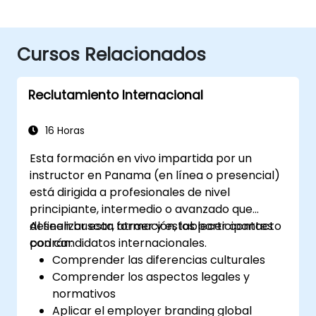
Cursos Relacionados
Reclutamiento Internacional
16 Horas
Esta formación en vivo impartida por un
instructor en Panama (en línea o presencial)
está dirigida a profesionales de nivel
principiante, intermedio o avanzado que
deseen buscar, atraer y establecer contacto
Al finalizar esta formación, los participantes
con candidatos internacionales.
podrán:
Comprender las diferencias culturales
Comprender los aspectos legales y
normativos
Aplicar el employer branding global