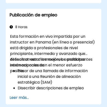
Servir como modelo a seguir.
Publicación de empleo
8 Horas
Esta formación en vivo impartida por un
instructor en Panama (en línea o presencial)
está dirigida a profesionales de nivel
principiante, intermedio y avanzado que
desean atraer a los mejores candidatos
Al finalizar esta formación, los participantes
internacionales con el menor esfuerzo
serán capaces de:
posible.
Pasar de una llamada de información
inicial a una Reunión de alineación
estratégica (SAM)
Disecribir descripciones de empleo
modernas y atractivas
Leer más...
Aplicar estrategias de marca
empleadora y propuesta de valor del