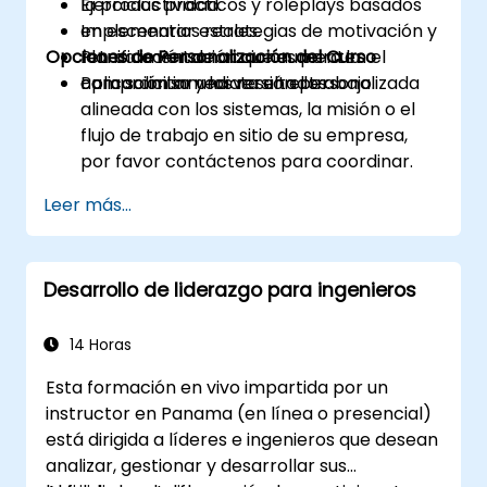
la productividad.
Ejercicios prácticos y roleplays basados
Implementar estrategias de motivación y
en escenarios reales.
Opciones de Personalización del Curso
retroalimentación que aumenten el
Planificación de acciones para la
compromiso y los resultados.
aplicación inmediata en el trabajo.
Para solicitar una versión personalizada
alineada con los sistemas, la misión o el
flujo de trabajo en sitio de su empresa,
por favor contáctenos para coordinar.
Leer más...
Desarrollo de liderazgo para ingenieros
14 Horas
Esta formación en vivo impartida por un
instructor en Panama (en línea o presencial)
está dirigida a líderes e ingenieros que desean
analizar, gestionar y desarrollar sus