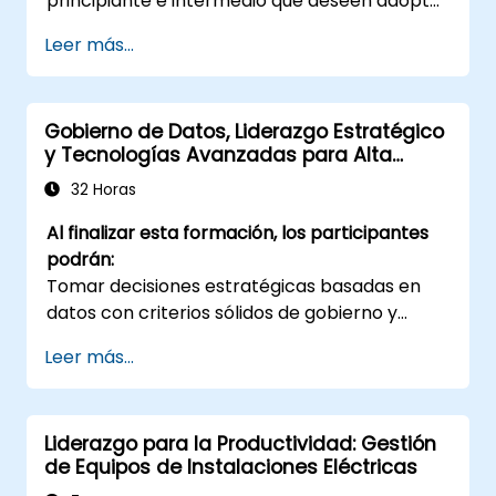
principiante e intermedio que deseen adoptar
organizacional innovadora y adaptable.
técnicas de feedforward para mejorar el
Leer más...
compromiso del equipo, el coaching y las
conversaciones sobre rendimiento.
Gobierno de Datos, Liderazgo Estratégico
y Tecnologías Avanzadas para Alta
Dirección
32 Horas
Al finalizar esta formación, los participantes
podrán:
Tomar decisiones estratégicas basadas en
datos con criterios sólidos de gobierno y
calidad.
Leer más...
Diseñar e impulsar una estrategia de datos
alineada al negocio.
Evaluar oportunidades reales de Inteligencia
Liderazgo para la Productividad: Gestión
Artificial y analítica avanzada.
de Equipos de Instalaciones Eléctricas
Liderar culturalmente la transformación