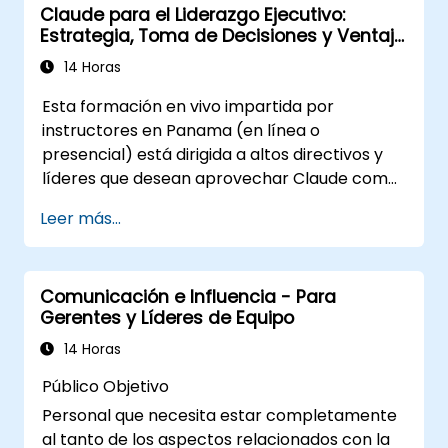
Claude para el Liderazgo Ejecutivo:
Aplicar las retroalimentaciones de las
Estrategia, Toma de Decisiones y Ventaja
evaluaciones de liderazgo para identificar
Competitiva
fortalezas y áreas de mejora.
14 Horas
Utilizar un modelo causal para explorar
Esta formación en vivo impartida por
las conductas de liderazgo y su impacto
instructores en Panama (en línea o
directo en el clima laboral.
presencial) está dirigida a altos directivos y
Desarrollar estrategias prácticas para
líderes que desean aprovechar Claude como
mejorar la adaptabilidad del liderazgo y el
asistente empresarial estratégico para
rendimiento del equipo.
Leer más...
mejorar la toma de decisiones, acelerar la
planificación y construir una ventaja
competitiva mediante un liderazgo
Comunicación e Influencia - Para
potenciado por IA.
Gerentes y Líderes de Equipo
14 Horas
Público Objetivo
Personal que necesita estar completamente
al tanto de los aspectos relacionados con la