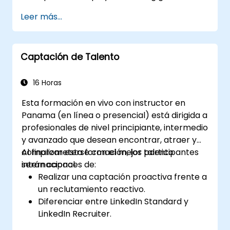
Tener acceso a canales globales de
Leer más...
talento y reclutamiento
Captación de Talento
16 Horas
Esta formación en vivo con instructor en
Panama (en línea o presencial) está dirigida a
profesionales de nivel principiante, intermedio
y avanzado que desean encontrar, atraer y
comprometerse con el mejor talento
Al finalizar esta formación, los participantes
internacional.
serán capaces de:
Realizar una captación proactiva frente a
un reclutamiento reactivo.
Diferenciar entre LinkedIn Standard y
LinkedIn Recruiter.
Dominar las técnicas de búsqueda