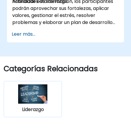
habilidades de liderazgo.
Al finalizar esta formación, los participantes
podrán aprovechar sus fortalezas, aplicar
valores, gestionar el estrés, resolver
problemas y elaborar un plan de desarrollo
para ser líderes de ingeniería efectivos.
Leer más...
Categorías Relacionadas
Liderazgo