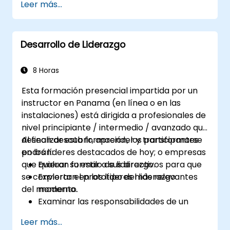
Leer más...
Booleana.
Vender la oportunidad a los candidatos y
colaborar con los responsables de
Desarrollo de Liderazgo
contratación.
8 Horas
Esta formación presencial impartida por un
instructor en Panama (en línea o en las
instalaciones) está dirigida a profesionales de
nivel principiante / intermedio / avanzado que
desean descubrir, aprender y transformarse
Al finalizar esta formación, los participantes
en los líderes destacados de hoy; o empresas
podrán:
que quieran formar a sus directivos para que
Evaluar su estilo de liderazgo.
se conviertan en los líderes más relevantes
Explorar el prototipo del liderazgo
del momento.
moderno.
Examinar las responsabilidades de un
líder.
Leer más...
Mejorar sus habilidades de liderazgo.