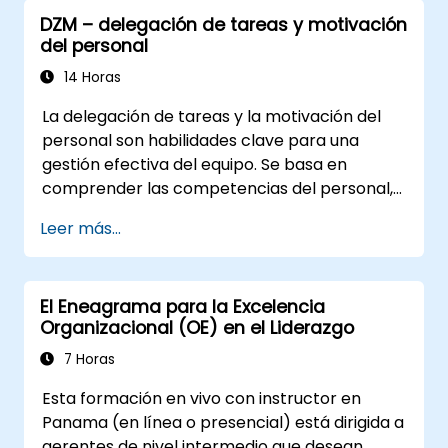
Aplicar principios del Pensamiento de
DZM – delegación de tareas y motivación
Diseño en escenarios de liderazgo y
del personal
recursos humanos.
Promover una cultura de innovación
14 Horas
dentro de los equipos tecnológicos.
La delegación de tareas y la motivación del
personal son habilidades clave para una
gestión efectiva del equipo. Se basa en
comprender las competencias del personal,
definir con claridad las expectativas al mismo
Leer más...
tiempo que se otorga confianza y se delega
responsabilidad. Verifica regularmente los
avances y ofrece feedback constructivo para
El Eneagrama para la Excelencia
poder motivar a los empleados: Reconoce los
Organizacional (OE) en el Liderazgo
logros: el reconocimiento público y privado de
los éxitos de los empleados refuerza su
7 Horas
motivación para seguir trabajando. Involucrar
Esta formación en vivo con instructor en
al personal en los procesos de toma de
Panama (en línea o presencial) está dirigida a
decisiones les brinda la sensación de un rol
gerentes de nivel intermedio que desean