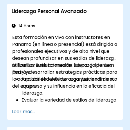
empleado (EVP)
Liderazgo Personal Avanzado
Publicar anuncios de empleo individuales
o múltiples
Recibir una lista larga personalizada de
14 Horas
candidatos potenciales
Esta formación en vivo con instructores en
Panama (en línea o presencial) está dirigida a
profesionales ejecutivos y de alto nivel que
desean profundizar en sus estilos de liderazgo,
utilizar las Evaluaciones de Liderazgo de Korn
Al finalizar esta formación, los participantes
Ferry y desarrollar estrategias prácticas para
podrán:
la adaptabilidad del liderazgo y el rendimiento
Analizar el contexto organizacional de su
del equipo.
empresa y su influencia en la eficacia del
liderazgo.
Evaluar la variedad de estilos de liderazgo
que se utilizan y su impacto.
Leer más...
Evaluar cómo los enfoques de liderazgo
afectan el compromiso, la dinámica y el
rendimiento del equipo.