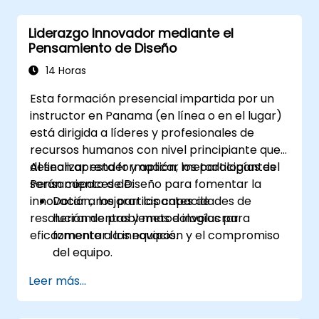
Liderar con claridad bajo presión
Liderazgo Innovador mediante el
Pensamiento de Diseño
14 Horas
Esta formación presencial impartida por un
instructor en Panama (en línea o en el lugar)
está dirigida a líderes y profesionales de
recursos humanos con nivel principiante que
desean aprender y aplicar metodologías del
Al finalizar esta formación, los participantes
Pensamiento de Diseño para fomentar la
serán capaces de:
innovación, mejorar las capacidades de
Dotar a los participantes de
resolución de problemas e involucrar
herramientas y metodologías para
eficazmente a los equipos.
fomentar la innovación y el compromiso
del equipo.
Desarrollar habilidades en mapeo de
Leer más...
empatía, ideación y prototipado para
resolver desafíos complejos.